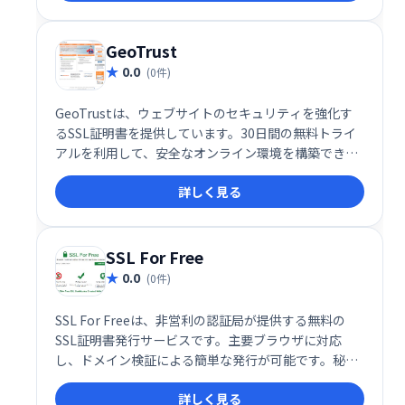
Internet Explorerなど、幅広いブラウザに対応してい
ます。安心してウェブサイトのセキュリティ対策を強
化しましょう。
GeoTrust
0.0
(0件)
GeoTrustは、ウェブサイトのセキュリティを強化す
るSSL証明書を提供しています。30日間の無料トライ
アルを利用して、安全なオンライン環境を構築できま
す。信頼性の高い暗号化技術により、お客様の個人情
詳しく見る
報や取引データを保護し、安心してウェブサイトを運
営いただけます。
SSL For Free
0.0
(0件)
SSL For Freeは、非営利の認証局が提供する無料の
SSL証明書発行サービスです。主要ブラウザに対応
し、ドメイン検証による簡単な発行が可能です。秘密
鍵は発行後に削除され、高いセキュリティを確保して
詳しく見る
います。ウェブサイトの安全性を手軽に高めたい方に