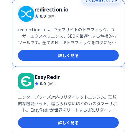
よく比較されています
redirection.io
0.0
(0件)
redirection.ioは、ウェブサイトのトラフィック、ユ
ーザーエクスペリエンス、SEOを最適化する包括的な
ツールです。全てのHTTPトラフィックをログに記録
し、直感的なダッシュボードでエラーを迅速に特定・
詳しく見る
修正できます。高速かつ耐障害性に優れ、既存インフ
ラへの容易な導入が可能です。ウェブサイトのパフォ
ーマンス向上とSEO対策に貢献します。
EasyRedir
0.0
(0件)
エンタープライズ対応のリダイレクトエンジン。理想
的な機能セット。信じられないほどのカスタマーサポ
ート。EasyRedirが世界をリードするURLリダイレク
トサービスである理由をご覧ください。
詳しく見る