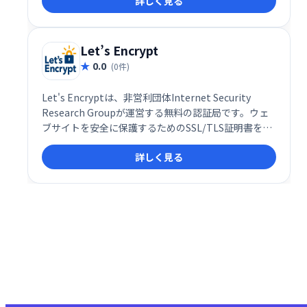
詳しく見る
し、優先電話サポート付きの無制限サーバーライセン
スを提供します。ベストセラーとして高い信頼性も誇
ります。
Let’s Encrypt
0.0
(0件)
Let's Encryptは、非営利団体Internet Security
Research Groupが運営する無料の認証局です。ウェ
ブサイトを安全に保護するためのSSL/TLS証明書を自
動的に発行し、90日間の有効期間後も簡単に更新でき
詳しく見る
ます。複雑な設定は不要で、手軽にウェブサイトのセ
キュリティを強化できます。個人ブログから大規模な
企業サイトまで、あらゆる規模のウェブサイトに対応
します。安全なウェブサイト運営のために、Let's
Encryptをご活用ください。