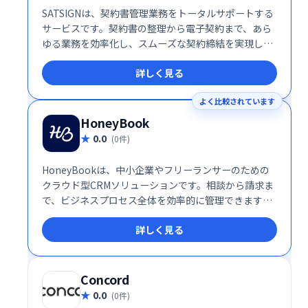
SATSIGNは、契約書管理業務をトータルサポートする
サービスです。契約書の整理から電子契約まで、あら
ゆる業務を効率化し、スムーズな契約締結を実現しま
す。煩雑な契約管理業務を簡素化し、業務効率の向上
詳しく見る
とコスト削減に貢献します。
よく比較されています
HoneyBook
0.0
(0件)
HoneyBookは、中小企業やフリーランサーのための
クラウド型CRMソリューションです。相談から請求ま
で、ビジネスプロセス全体を効率的に管理できます。
プロジェクト管理、顧客予約、請求書発行、オンライ
詳しく見る
ン契約、支払い管理など、ビジネスに必要な機能をワ
ンストップで提供。スムーズなワークフローを実現
し、生産性を向上させます。
Concord
0.0
(0件)