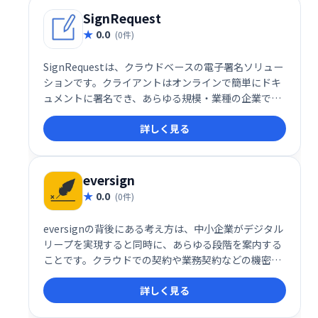
SignRequest
0.0
(0件)
SignRequestは、クラウドベースの電子署名ソリュー
ションです。クライアントはオンラインで簡単にドキ
ュメントに署名でき、あらゆる規模・業種の企業で利
用可能です。紙の書類のやり取りが不要になり、業務
詳しく見る
効率化とコスト削減に貢献します。迅速で安全な電子
署名で、スムーズなワークフローを実現しましょう。
eversign
0.0
(0件)
eversignの背後にある考え方は、中小企業がデジタル
リープを実現すると同時に、あらゆる段階を案内する
ことです。クラウドでの契約や業務契約などの機密デ
ータの管理と処理に関して、多くの企業がheすること
詳しく見る
を真に理解しているため、高度なセキュリティと監視
の行き届いた電子署名プラットフォームの構築に専念