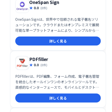
OneSpan Sign
0.0
(0件)
OneSpan Signは、世界中で信頼される電子署名ソリ
ューションです。クラウドまたはオンプレミスで展開
可能な単一プラットフォームにより、シンプルから複
雑な電子契約まで、安全かつ効率的に処理できます。
詳しく見る
法的保護と規制遵守を確保し、デジタル署名技術で文
書の整合性を保証。大手企業から政府機関まで、数千
の組織に利用されています。予算に合わせた柔軟な価
格設定も魅力です。
PDFfiller
0.0
(0件)
PDFfillerは、PDF編集、フォーム作成、電子署名管理
を統合したオールインワンのオンラインツールです。
直感的なインターフェースで、モバイルとデスクトッ
プの両方から利用可能です。ドキュメントワークフロ
詳しく見る
ーを効率化し、時間を大幅に節約できます。ビジネス
文書から個人書類まで、様々な用途に対応します。複
雑な作業も簡単に処理し、スムーズなドキュメント管