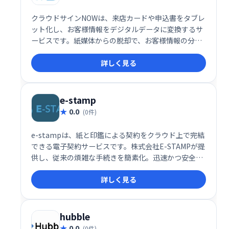
クラウドサインNOWは、来店カードや申込書をタブレ
ット化し、お客様情報をデジタルデータに変換するサ
ービスです。紙媒体からの脱却で、お客様情報の分析
が容易になり、店舗運営の効率化と改革を実現しま
詳しく見る
す。 データに基づいた的確な戦略立案で、ビジネスを
成長に導きます。
e-stamp
0.0
(0件)
e-stampは、紙と印鑑による契約をクラウド上で完結
できる電子契約サービスです。株式会社E-STAMPが提
供し、従来の煩雑な手続きを簡素化。迅速かつ安全に
契約締結を実現します。 デジタル化による業務効率化
詳しく見る
とコスト削減に貢献します。
hubble
0.0
(0件)