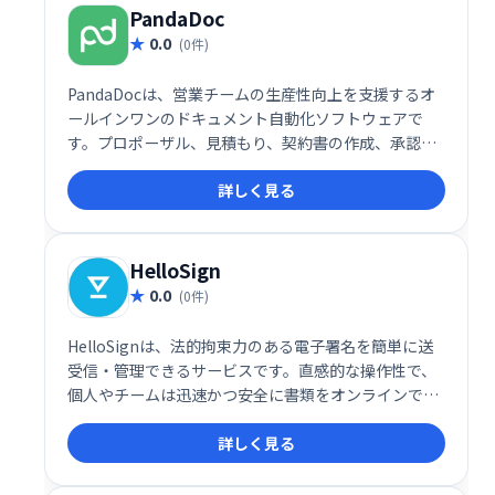
理を実現します。
PandaDoc
0.0
(0件)
PandaDocは、営業チームの生産性向上を支援するオ
ールインワンのドキュメント自動化ソフトウェアで
す。プロポーザル、見積もり、契約書の作成、承認、
電子署名を効率化し、17,000社以上の顧客に利用され
詳しく見る
ています。CRMや支払いシステムなど既存のアプリと
統合することで、ワークフローを簡素化し、業務効率
を大幅に向上させます。
HelloSign
0.0
(0件)
HelloSignは、法的拘束力のある電子署名を簡単に送
受信・管理できるサービスです。直感的な操作性で、
個人やチームは迅速かつ安全に書類をオンラインで完
了できます。自動メールリマインダーや柔軟なワーク
詳しく見る
フローなど、効率的なドキュメント管理を支援する機
能が充実。契約時間を最大93％短縮し、業務効率と
ROI向上に貢献します。