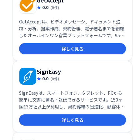
GetAccept
0.0
(0件)
GetAcceptは、ビデオメッセージ、ドキュメント追
跡・分析、提案作成、契約管理、電子署名までを網羅
したオールインワン営業プラットフォームです。9500
社以上が導入し、営業、人事、顧客成功など様々なチ
詳しく見る
ームの業務効率化を支援します。 提案から契約締結ま
でをスムーズに管理し、売上向上に貢献します。
SignEasy
0.0
(0件)
SignEasyは、スマートフォン、タブレット、PCから
簡単に文書に署名・送信できるサービスです。150ヶ
国13万社以上が利用し、契約締結の迅速化、顧客体験
の向上を実現しています。G Suite、Office 365など主
詳しく見る
要アプリと連携し、iOS/Androidアプリも好評です。
安全で使いやすいソリューションで、業務効率を劇的
に改善します。