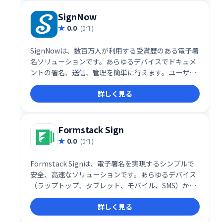
しています。
SignNow
0.0
(0件)
SignNowは、数百万人が利用する受賞歴のある電子署
名ソリューションです。あらゆるデバイスでドキュメ
ントの署名、送信、管理を簡単に行えます。ユーザー
評価では、セットアップの容易さやサポート体制が高
詳しく見る
く評価されており、Apple App Storeで電子署名アプ
リナンバーワンを獲得しています。ビジネスの効率化
に貢献する、信頼性の高い電子署名サービスです。
Formstack Sign
0.0
(0件)
Formstack Signは、電子署名を実現するシンプルで
安全、高速なソリューションです。あらゆるデバイス
（ラップトップ、タブレット、モバイル、SMS）から
簡単に文書に署名できます。数千もの企業に選ばれ、
詳しく見る
専任のカスタマーアシスタンスも提供。スムーズな電
子署名ワークフローを実現します。