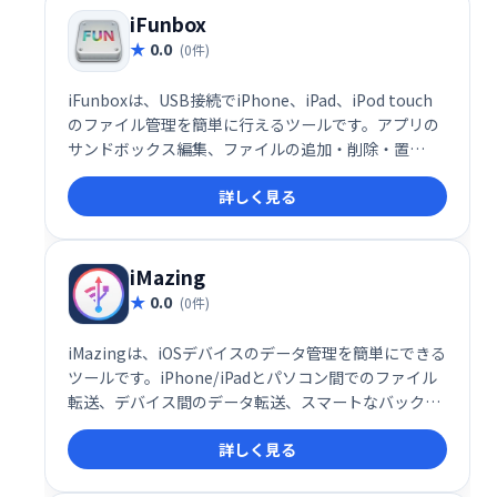
iFunbox
0.0
(0件)
iFunboxは、USB接続でiPhone、iPad、iPod touch
のファイル管理を簡単に行えるツールです。アプリの
サンドボックス編集、ファイルの追加・削除・置
換、.plistファイルのテキスト変換など、高度な機能も
詳しく見る
備えています。デバイス内のファイルの閲覧、探索も
スムーズに行えます。iOSデバイスのファイル管理を
効率化したい方におすすめです。
iMazing
0.0
(0件)
iMazingは、iOSデバイスのデータ管理を簡単にできる
ツールです。iPhone/iPadとパソコン間でのファイル
転送、デバイス間のデータ転送、スマートなバックア
ップ作成・復元、iTunesバックアップファイルからの
詳しく見る
データ抽出などが可能です。必要なデータだけを選択
的に操作でき、iOSデバイスのデータを効率的に管理