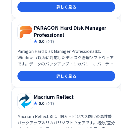
成を簡単に行えます。システムクラッシュからの迅速
詳しく見る
な復元や異なるハードウェアへの展開も可能です。自
動バックアップ機能や柔軟なデータ復旧機能も備え、
大切なデータを万全に保護します。
PARAGON Hard Disk Manager
Professional
0.0
(0件)
Paragon Hard Disk Manager Professionalは、
Windows 7以降に対応したディスク管理ソフトウェア
です。データのバックアップ・リカバリー、パーティ
ション管理、ディスク消去など、幅広い機能を提供。
詳しく見る
システム移行やブート問題解決を容易にし、データの
安全性を高めます。ディスクの整理、機密情報の漏洩
防止にも効果的で、効率的なデータ管理を実現しま
す。
Macrium Reflect
0.0
(0件)
Macrium Reflect 8は、個人・ビジネス向けの高性能
バックアップ＆リカバリソフトウェアです。増分/差分