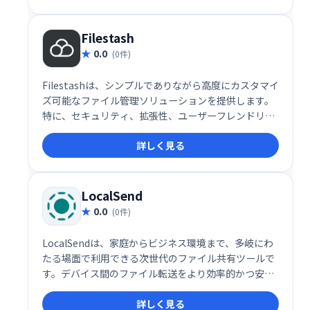
繁に扱うクリエイターやプライバシーを重視する利用
者にとって、Pixeldrainは理想的な選択肢となるでし
ょう。
Filestash
0.0
(0件)
Filestashは、シンプルでありながら高度にカスタマイ
ズ可能なファイル管理ソリューションを提供します。
特に、セキュリティ、拡張性、ユーザーフレンドリー
な操作性を重視する企業にとって理想的な選択肢で
詳しく見る
す。企業のストレージ運用を次のレベルに引き上げる
ために、Filestashの導入を検討してみてはいかがでし
ょうか。
LocalSend
0.0
(0件)
LocalSendは、家庭からビジネス環境まで、多岐にわ
たる場面で利用できる次世代のファイル共有ツールで
す。デバイス間のファイル転送をより効率的かつ安全
に行いたい方に、ぜひ一度試してみていただきたいサ
詳しく見る
ービスです。