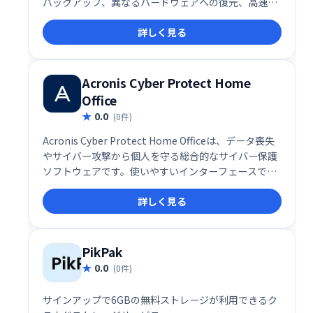
バックアップ、異なるハードウェアへの復元、高速デ
ータ復旧、ランサムウェア対策など、データ保護に必
詳しく見る
要な機能を網羅。ローカル、ネットワーク、USBへの
バックアップと、インスタント仮想化にも対応し、大
切なデータを安全に守ります。
Acronis Cyber Protect Home
Office
0.0
(0件)
Acronis Cyber Protect Home Officeは、データ喪失
やサイバー攻撃から個人を守る総合的なサイバー保護
ソフトウェアです。使いやすいインターフェースで、
完全イメージバックアップ、ローカル/クラウドストレ
詳しく見る
ージ、ディスククローニング、ランサムウェア対策、
リアルタイム保護、自動ファイル復旧などの機能を提
供。Windows、macOS、iOS、Androidに対応し、大
切なデータを様々なデバイスで守ります。
PikPak
0.0
(0件)
サインアップで6GBの無料ストレージが利用できるク