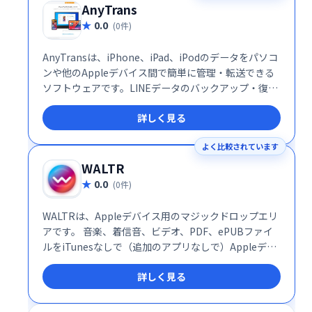
AnyTrans
0.0
(0件)
AnyTransは、iPhone、iPad、iPodのデータをパソコ
ンや他のAppleデバイス間で簡単に管理・転送できる
ソフトウェアです。LINEデータのバックアップ・復
元、HEICファイル変換、着信音作成など、多彩な機能
詳しく見る
を搭載。直感的な操作性で、専門知識がなくてもスム
ーズに利用できます。データの同期を気にせず、自由
よく比較されています
にデバイス間でデータのやり取りを実現します。
WALTR
0.0
(0件)
WALTRは、Appleデバイス用のマジックドロップエリ
アです。 音楽、着信音、ビデオ、PDF、ePUBファイ
ルをiTunesなしで（追加のアプリなしで）Appleデバ
イスにドラッグアンドドロップします。
詳しく見る