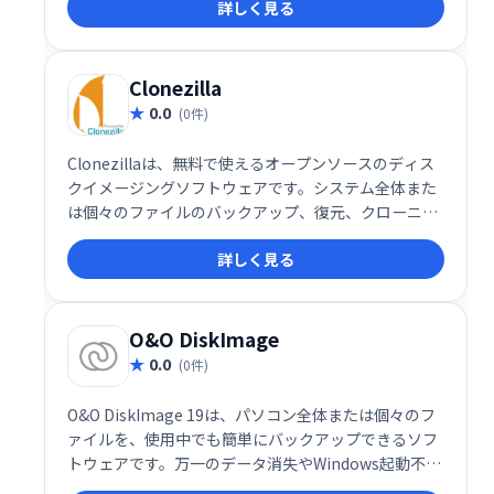
詳しく見る
プソリューションを提供し、物理サーバーと仮想サー
バーの両方で利用可能です。中央管理による一元管理
で、多様なITインフラストラクチャを効率的に保護し
ます。
Clonezilla
0.0
(0件)
Clonezillaは、無料で使えるオープンソースのディス
クイメージングソフトウェアです。システム全体また
は個々のファイルのバックアップ、復元、クローニン
グを簡単に行えます。マルチキャスト機能により、多
詳しく見る
数のPCへの効率的な展開も可能です。異なるディスク
サイズへのクローン作成やブートローダー修復にも対
応し、データ損失リスクの軽減とシステム移行の容易
化を実現します。
O&O DiskImage
0.0
(0件)
O&O DiskImage 19は、パソコン全体または個々のフ
ァイルを、使用中でも簡単にバックアップできるソフ
トウェアです。万一のデータ消失やWindows起動不能
時にも、数クリックで迅速に復元できます。SSDドラ