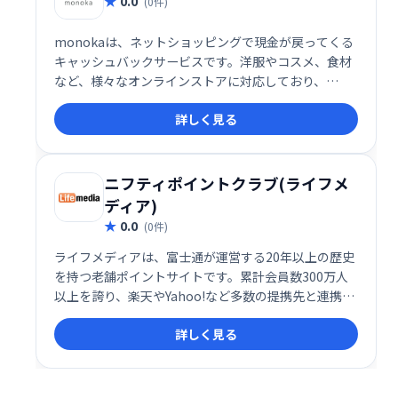
0.0
(0件)
monokaは、ネットショッピングで現金が戻ってくる
キャッシュバックサービスです。洋服やコスメ、食材
など、様々なオンラインストアに対応しており、
monokaを経由するだけで簡単に現金が還元されま
詳しく見る
す。ポイント交換の手間や利用制限がなく、登録も無
料で誰でも利用可能です。お買い物をもっとお得にし
たい方におすすめです。
ニフティポイントクラブ(ライフメ
ディア)
0.0
(0件)
ライフメディアは、富士通が運営する20年以上の歴史
を持つ老舗ポイントサイトです。累計会員数300万人
以上を誇り、楽天やYahoo!など多数の提携先と連携し
ています。お買い物やゲーム、アンケートなどを通し
詳しく見る
て貯めたポイントは、1ポイント1円として現金などに
交換可能です。手軽にポイントを貯めて賢く生活しま
せんか？