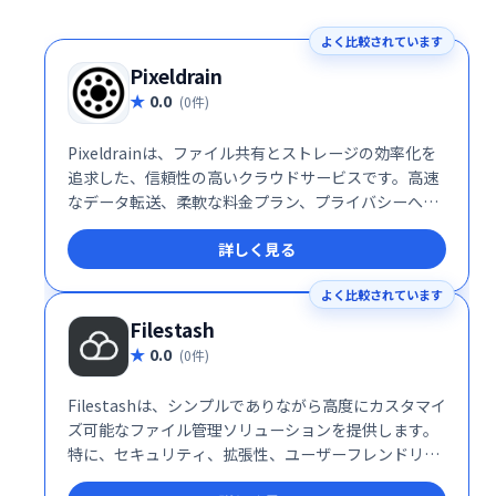
よく比較されています
Pixeldrain
0.0
(0件)
Pixeldrainは、ファイル共有とストレージの効率化を
追求した、信頼性の高いクラウドサービスです。高速
なデータ転送、柔軟な料金プラン、プライバシーへの
徹底した配慮により、個人ユーザーから企業まで幅広
詳しく見る
い層に支持されています。特に、大容量ファイルを頻
繁に扱うクリエイターやプライバシーを重視する利用
よく比較されています
者にとって、Pixeldrainは理想的な選択肢となるでし
ょう。
Filestash
0.0
(0件)
Filestashは、シンプルでありながら高度にカスタマイ
ズ可能なファイル管理ソリューションを提供します。
特に、セキュリティ、拡張性、ユーザーフレンドリー
な操作性を重視する企業にとって理想的な選択肢で