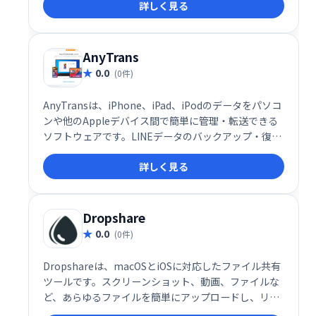
詳しく見る
や、API連携によるシステム構築を検討する開発者に
も最適です。
AnyTrans
0.0
(0件)
AnyTransは、iPhone、iPad、iPodのデータをパソコ
ンや他のAppleデバイス間で簡単に管理・転送できる
ソフトウェアです。LINEデータのバックアップ・復
元、HEICファイル変換、着信音作成など、多彩な機能
詳しく見る
を搭載。直感的な操作性で、専門知識がなくてもスム
ーズに利用できます。データの同期を気にせず、自由
にデバイス間でデータのやり取りを実現します。
Dropshare
0.0
(0件)
Dropshareは、macOSとiOSに対応したファイル共有
ツールです。スクリーンショット、動画、ファイルな
ど、あらゆるファイルを簡単にアップロードし、リン
クで瞬時に共有できます。一般的なストレージサービ