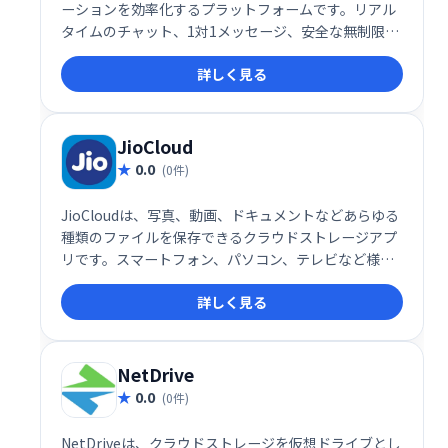
ーションを効率化するプラットフォームです。リアル
タイムのチャット、1対1メッセージ、安全な無制限ク
ラウドストレージ、高度なタスクマネージャーなどを
詳しく見る
提供。ビデオ通話、画面共有、ファイル共有にも対応
し、プロジェクトの整理や進捗管理をスムーズに行え
ます。アプリ連携機能も備え、既存ツールとの統合も
容易です。チーム、部門、プロジェクト単位での整理
JioCloud
も可能です。
0.0
(0件)
JioCloudは、写真、動画、ドキュメントなどあらゆる
種類のファイルを保存できるクラウドストレージアプ
リです。スマートフォン、パソコン、テレビなど様々
なデバイスからアクセス可能。最大100GBのオンライ
詳しく見る
ンストレージが利用でき、プロモーションを利用すれ
ばさらに容量を増やすことも可能です。大切な思い出
やファイルを安全に、そして簡単に管理しましょう。
NetDrive
0.0
(0件)
NetDriveは、クラウドストレージを仮想ドライブとし