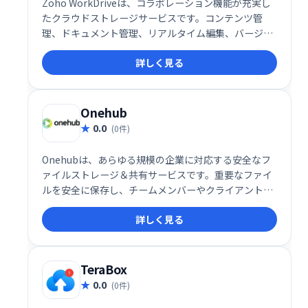
Zoho WorkDriveは、コラボレーション機能が充実し
たクラウドストレージサービスです。コンテンツ管
理、ドキュメント管理、リアルタイム編集、バージョ
ン管理などを提供し、チームでの作業効率を向上させ
詳しく見る
ます。SaaS、iOS、Androidに対応し、ドキュメント
やウェビナーによるトレーニングも用意。月額$2.50〜
利用可能で、無料プランと無料トライアルも提供して
います。Onehub、Box、Tresoritなどとの競合製品
Onehub
として、高い利便性を誇ります。
0.0
(0件)
Onehubは、あらゆる規模の企業に対応する安全なフ
ァイルストレージ＆共有サービスです。重要なファイ
ルを安全に保存し、チームメンバーやクライアントと
簡単に共有できます。スムーズな共同作業を実現し、
詳しく見る
ビジネスの効率化をサポートします。
TeraBox
0.0
(0件)