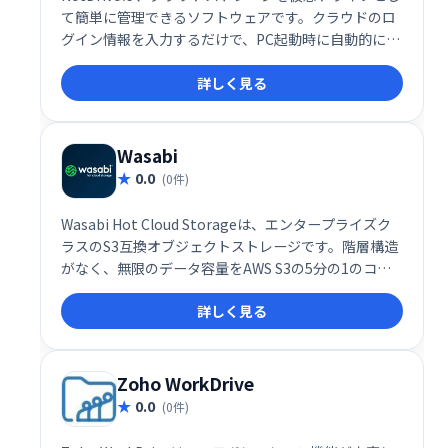
て簡単に管理できるソフトウェアです。クラウドのロ
グイン情報を入力するだけで、PC起動時に自動的にす
べてのストレージが表示され、まるでローカルドライ
詳しく見る
ブのように利用できます。煩わしいログイン作業から
解放され、クラウドストレージをより効率的に活用で
きます。
Wasabi
0.0
(0件)
Wasabi Hot Cloud Storageは、エンタープライズク
ラスのS3互換オブジェクトストレージです。階層構造
がなく、無限のデータ容量をAWS S3の5分の1のコス
トで提供します。高速なアクセスと高い信頼性を備
詳しく見る
え、データのバックアップ、ディザスタリカバリ、ア
ーカイブなどに最適です。ビジネスの成長を支援す
る、コストパフォーマンスに優れたクラウドストレー
ジをお探しなら、Wasabiをご検討ください。
Zoho WorkDrive
0.0
(0件)