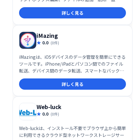
換、.plistファイルのテキスト変換など、高度な機能も
詳しく見る
備えています。デバイス内のファイルの閲覧、探索も
スムーズに行えます。iOSデバイスのファイル管理を
効率化したい方におすすめです。
iMazing
0.0
(0件)
iMazingは、iOSデバイスのデータ管理を簡単にできる
ツールです。iPhone/iPadとパソコン間でのファイル
転送、デバイス間のデータ転送、スマートなバックア
ップ作成・復元、iTunesバックアップファイルからの
詳しく見る
データ抽出などが可能です。必要なデータだけを選択
的に操作でき、iOSデバイスのデータを効率的に管理
できます。
Web-luck
0.0
(0件)
Web-luckは、インストール不要でブラウザ上から簡単
に利用できるクラウド型ネットワークストレージサー