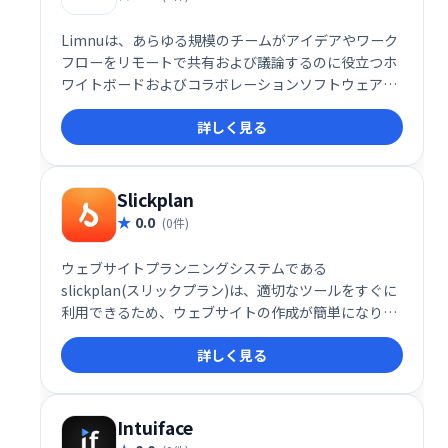
Limnuは、あらゆる規模のチームがアイデアやワーク
フローをリモートで共有および議論するのに役立つホ
ワイトボードおよびコラボレーションソフトウェアで
す。チームメンバーが迅速なコミュニケーションを確
詳しく見る
立できるようにする、組み込みのインスタントメッセ
ージングおよびビデオ会議ツールが付属しています。
Slickplan
0.0
(0件)
ウェブサイトプランニングシステムである
slickplan(スリックプラン)は、適切なツールをすぐに
利用できるため、ウェブサイトの作成が簡単になりま
す。私たちのアプリは、あなたが得意なことに集中で
詳しく見る
きる直感的でエレガントなインターフェースを提供し
ます：あなた自身、あなたのビジネス、またはあなた
のクライアントのために素晴らしいウェブサイトを作
成します。
Intuiface