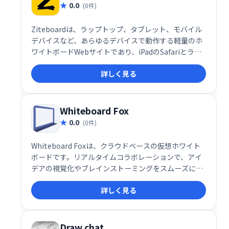
0.0
(0件)
Ziteboardは、ラップトップ、タブレット、モバイル
デバイスなど、あらゆるデバイスで動作する軽量のホ
ワイトボードWebサイトであり、iPadのSafariとラッ
プトップ上のGoogleChromeの両方に最適化されてい
詳しく見る
ます。
Whiteboard Fox
0.0
(0件)
Whiteboard Foxは、クラウドベースの仮想ホワイト
ボードです。リアルタイムコラボレーションで、アイ
デアの視覚化やブレインストーミングをスムーズに行
えます。チームメンバーは、独自のURLでホワイトボ
詳しく見る
ードを共有し、デバイス間での変更も追跡可能。効率
的なチームワークとアイデア創出を支援します。手軽
に利用でき、直感的な操作で、スムーズなコミュニケ
ーションを実現します。
Draw.chat