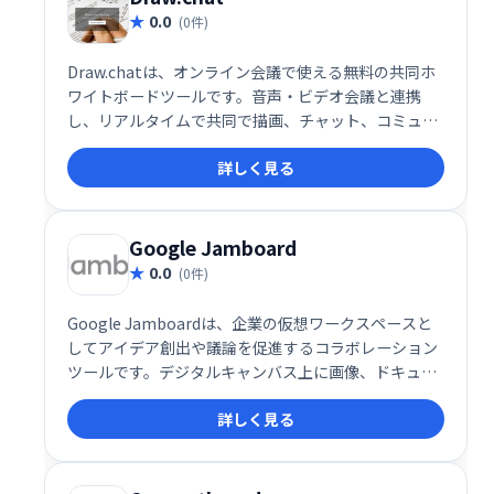
0.0
(0件)
Draw.chatは、オンライン会議で使える無料の共同ホ
ワイトボードツールです。音声・ビデオ会議と連携
し、リアルタイムで共同で描画、チャット、コミュニ
ケーションできます。シンプルで高速な操作性で、ウ
詳しく見る
ェブ上のペイントツールのように手軽に利用可能で
す。
Google Jamboard
0.0
(0件)
Google Jamboardは、企業の仮想ワークスペースと
してアイデア創出や議論を促進するコラボレーション
ツールです。デジタルキャンバス上に画像、ドキュメ
ント、スプレッドシートなどを自由に配置し、リアル
詳しく見る
タイムで共同作業が可能です。Webやローカルドライ
ブからのファイルインポートにも対応し、スムーズな
情報共有を実現します。チームでのブレインストーミ
ングやプロジェクト管理に最適です。