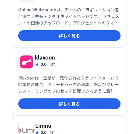
Online Whiteboardは、チームのコラボレーションを
促進する共有デジタルホワイトボードです。 ドキュメ
ントや画像のアップロード、プロジェクトへのフィー
ドバック共有、ブレインストーミングなど、スムーズ
詳しく見る
な共同作業を実現します。高速で使いやすいインター
フェースで、誰でも簡単に利用できます。 チームのア
イデア創出と生産性向上に最適なツールです。
klaxoon
0.0
(0件)
Klaxoonは、企業が一元化されたプラットフォームで
従業員の関与、フィードバックの収集、およびブレー
ンストーミングのプロセスを処理できるように設計さ
れた会議管理およびチームコラボレーションソフトウ
詳しく見る
ェアです。
Limnu
0.0
(0件)