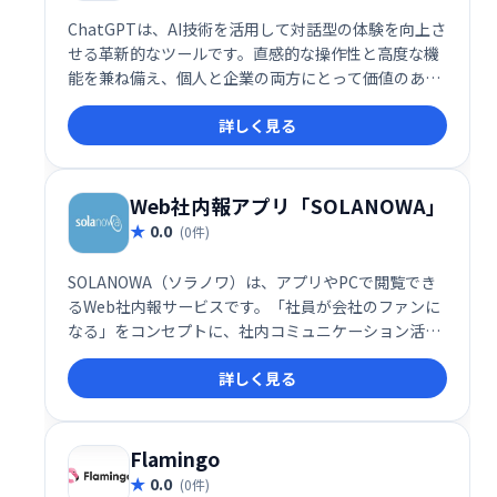
ChatGPTは、AI技術を活用して対話型の体験を向上さ
せる革新的なツールです。直感的な操作性と高度な機
能を兼ね備え、個人と企業の両方にとって価値のある
ソリューションを提供します。その多用途性、拡張
詳しく見る
性、そして進化し続ける技術基盤により、ChatGPTは
AIによるコミュニケーションの新しいスタンダードを
構築しています。
Web社内報アプリ「SOLANOWA」
0.0
(0件)
SOLANOWA（ソラノワ）は、アプリやPCで閲覧でき
るWeb社内報サービスです。「社員が会社のファンに
なる」をコンセプトに、社内コミュニケーション活性
化を支援します。豊富な機能で情報共有を効率化し、
詳しく見る
エンゲージメント向上に貢献します。2021年にはITR
市場調査レポートで3年連続シェアNo.1を獲得。国内
外70万ユーザーにご利用いただいています。いつでも
どこでも、スムーズな情報伝達を実現します。
Flamingo
0.0
(0件)