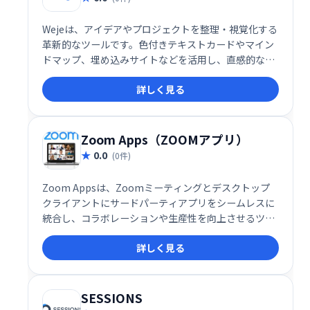
Wejeは、アイデアやプロジェクトを整理・視覚化する
革新的なツールです。色付きテキストカードやマイン
ドマップ、埋め込みサイトなどを活用し、直感的な操
作で作業を効率化。オンラインコラボレーションにも
詳しく見る
対応し、チームでの作業もスムーズに進められます。
9月と10月は全アカウント無料でご利用いただけま
す。独自のハイパースペースで、創造性を最大限に発
揮しましょう！
Zoom Apps（ZOOMアプリ）
0.0
(0件)
Zoom Appsは、Zoomミーティングとデスクトップ
クライアントにサードパーティアプリをシームレスに
統合し、コラボレーションや生産性を向上させるツー
ルです。現在約50種類のアプリが利用可能で、エンタ
詳しく見る
ーテインメントも強化します。会議中にアプリを直接
起動し、より効率的で充実したミーティングを実現で
きます。
SESSIONS