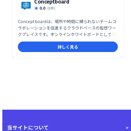
Conceptboard
0.0
(0件)
Conceptboardは、場所や時間に縛られないチームコ
ラボレーションを促進するクラウドベースの仮想ワー
クプレイスです。オンラインホワイトボードとして、
製品開発、プロジェクト計画、ブレインストーミン
詳しく見る
グ、仮想会議など、様々な用途に活用できます。リア
ルタイムでのフィードバック共有も可能にし、チーム
の生産性向上と円滑なコミュニケーションを支援しま
す。
当サイトについて