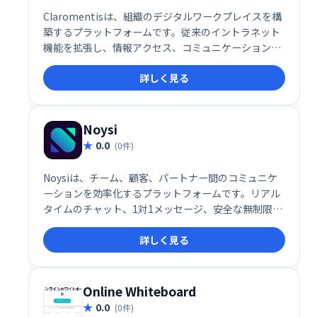
Claromentisは、組織のデジタルワークプレイスを構
築するプラットフォームです。従来のイントラネット
機能を拡張し、情報アクセス、コミュニケーション、
コラボレーション、ビジネスプロセスの合理化、スキ
詳しく見る
ル習得、サードパーティアプリ連携を1つの空間で実
現します。社員同士の円滑な連携と業務効率化を促進
し、生産性向上に貢献します。自宅のように快適で、
生産性の高いデジタル環境を提供します。
Noysi
0.0
(0件)
Noysiは、チーム、顧客、パートナー間のコミュニケ
ーションを効率化するプラットフォームです。リアル
タイムのチャット、1対1メッセージ、安全な無制限ク
ラウドストレージ、高度なタスクマネージャーなどを
詳しく見る
提供。ビデオ通話、画面共有、ファイル共有にも対応
し、プロジェクトの整理や進捗管理をスムーズに行え
ます。アプリ連携機能も備え、既存ツールとの統合も
容易です。チーム、部門、プロジェクト単位での整理
Online Whiteboard
も可能です。
0.0
(0件)