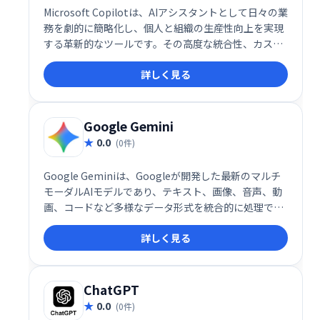
Microsoft Copilotは、AIアシスタントとして日々の業
務を劇的に簡略化し、個人と組織の生産性向上を実現
する革新的なツールです。その高度な統合性、カスタ
マイズ性、そして自然言語での操作性により、デジタ
詳しく見る
ルワークプレイスの未来を切り開く重要な存在として
注目されています。
Google Gemini
0.0
(0件)
Google Geminiは、Googleが開発した最新のマルチ
モーダルAIモデルであり、テキスト、画像、音声、動
画、コードなど多様なデータ形式を統合的に処理でき
る点が特徴です。これにより、ユーザーは単一のプラ
詳しく見る
ットフォーム上で複数の情報源を組み合わせた高度な
タスクを実行できます。
ChatGPT
0.0
(0件)