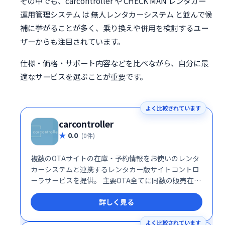
その中でも、carcontroller や CHECK MAN レンタカー
運用管理システム は 無人レンタカーシステム と並んで候
補に挙がることが多く、乗り換えや併用を検討するユー
ザーからも注目されています。
仕様・価格・サポート内容などを比べながら、自分に最
適なサービスを選ぶことが重要です。
よく比較されています
carcontroller
0.0
(0件)
複数のOTAサイトの在庫・予約情報をお使いのレンタ
カーシステムと連携するレンタカー版サイトコントロ
ーラサービスを提供。 主要OTA全てに同数の販売在庫
を掲出（売れたら、全OTAから自動的に売れた数在庫
詳しく見る
を下げます）。レンタカー事業者の売上向上に寄与致
します。
よく比較されています