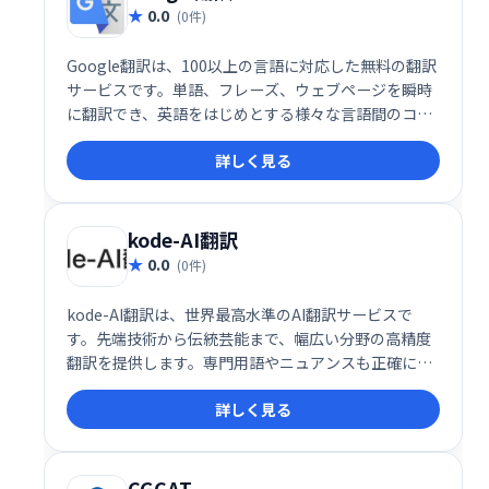
0.0
(0件)
Google翻訳は、100以上の言語に対応した無料の翻訳
サービスです。単語、フレーズ、ウェブページを瞬時
に翻訳でき、英語をはじめとする様々な言語間のコミ
ュニケーションを円滑にします。手軽で便利な翻訳ツ
詳しく見る
ールとして、個人からビジネスまで幅広く活用できま
す。
kode-AI翻訳
0.0
(0件)
kode-AI翻訳は、世界最高水準のAI翻訳サービスで
す。先端技術から伝統芸能まで、幅広い分野の高精度
翻訳を提供します。専門用語やニュアンスも正確に捉
え、スムーズなコミュニケーションをサポートしま
詳しく見る
す。多様なニーズに対応し、高品質な翻訳を迅速にお
届けします。
CGCAT