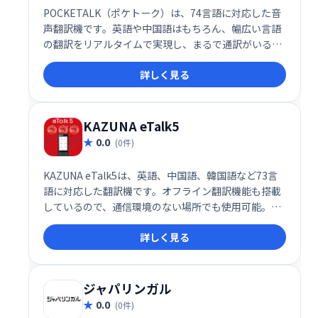
POCKETALK（ポケトーク）は、74言語に対応した音
声翻訳機です。英語や中国語はもちろん、幅広い言語
の翻訳をリアルタイムで実現し、まるで通訳がいるか
のようなスムーズなコミュニケーションを可能にしま
詳しく見る
す。相手と互いに言葉を話せなくても、手軽に意思疎
通できます。旅行やビジネスなど、様々なシーンで活
躍します。
KAZUNA eTalk5
0.0
(0件)
KAZUNA eTalk5は、英語、中国語、韓国語など73言
語に対応した翻訳機です。オフライン翻訳機能も搭載
しているので、通信環境のない場所でも使用可能。旅
行はもちろん、インバウンド対応などビジネスシーン
詳しく見る
でも活躍します。多言語対応機器として、グローバル
なコミュニケーションをスムーズにサポートします。
ジャパリンガル
0.0
(0件)