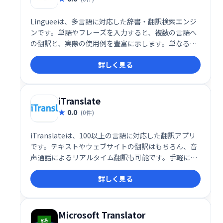
Lingueeは、多言語に対応した辞書・翻訳検索エンジ
ンです。単語やフレーズを入力すると、複数の言語へ
の翻訳と、実際の使用例を豊富に示します。単なる翻
訳だけでなく、自然な表現を学ぶことができるため、
詳しく見る
より正確でニュアンスのある翻訳、文章作成に役立ち
ます。 多くの言語に対応し、学習や業務効率の向上に
貢献します。
iTranslate
0.0
(0件)
iTranslateは、100以上の言語に対応した翻訳アプリ
です。テキストやウェブサイトの翻訳はもちろん、音
声通話によるリアルタイム翻訳も可能です。手軽に翻
訳が必要な場面で活躍し、世界中の人々とのコミュニ
詳しく見る
ケーションをスムーズにします。主要な翻訳機能と辞
書機能を備え、旅やビジネスなど幅広い用途でご利用
いただけます。
Microsoft Translator