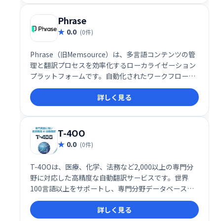
Phrase
0.0
(0件)
Phrase（旧Memsource）は、多言語コンテンツの管
理と翻訳プロセスを効率化するローカライゼーション
プラットフォームです。自動化されたワークフローと
統合された品質保証ツールにより、高品質な翻訳を迅
詳しく見る
速に提供し、グローバル市場への展開を支援します。
リアルタイムの進捗追跡も可能で、プロジェクトの透
明性を確保します。
T-4OO
0.0
(0件)
T-4OOは、医療、化学、法務など2,000以上の専門分
野に対応した高精度な自動翻訳サービスです。世界
100言語以上をサポートし、専門分野データベースと
企業別データベースを組み合わせることで、より正確
詳しく見る
な翻訳を実現します。多様な業界のニーズに対応し、