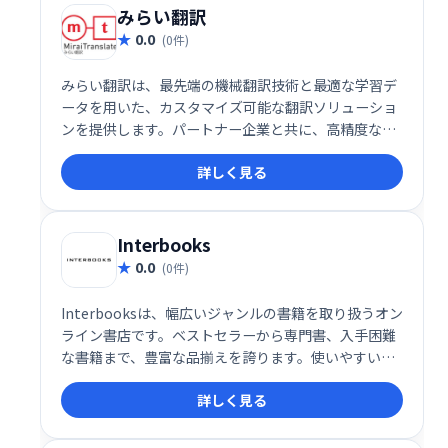
みらい翻訳
0.0
(0件)
みらい翻訳は、最先端の機械翻訳技術と最適な学習デ
ータを用いた、カスタマイズ可能な翻訳ソリューショ
ンを提供します。パートナー企業と共に、高精度な翻
訳を実現し、業務効率化を支援します。 柔軟な対応と
詳しく見る
高品質な翻訳で、グローバル展開を加速させます。
Interbooks
0.0
(0件)
Interbooksは、幅広いジャンルの書籍を取り扱うオン
ライン書店です。ベストセラーから専門書、入手困難
な書籍まで、豊富な品揃えを誇ります。使いやすい検
索機能と直感的なインターフェースで、自宅や外出先
詳しく見る
からでも簡単に書籍を探して購入できます。快適な読
書体験をInterbooksで。