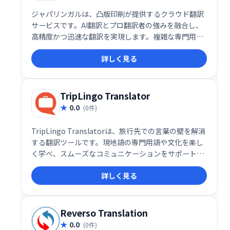
ジャパリンガルは、凸版印刷が提供するクラウド翻訳
サービスです。AI翻訳とプロ翻訳者の強みを融合し、
高精度かつ迅速な翻訳を実現します。複雑な専門用語
にも対応し、ビジネスシーンから個人利用まで幅広く
詳しく見る
活用できます。新しい形の翻訳サービスで、あなたの
翻訳ニーズをサポートします。
TripLingo Translator
0.0
(0件)
TripLingo Translatorは、旅行先での言葉の壁を解消
する翻訳ツールです。現地語の専門用語や文化を楽し
く学べ、スムーズなコミュニケーションをサポートし
ます。旅行をより豊かに、そして快適にするための頼
詳しく見る
もしい味方です。
Reverso Translation
0.0
(0件)