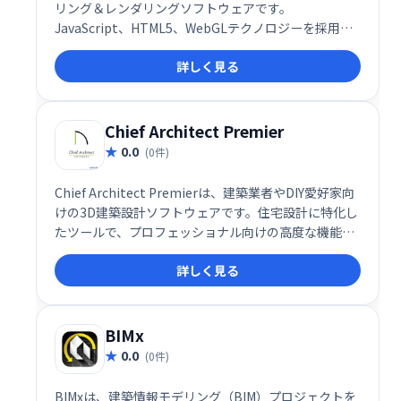
リング＆レンダリングソフトウェアです。
JavaScript、HTML5、WebGLテクノロジーを採用
し、インストール不要ですぐに利用可能。リアルタイ
詳しく見る
ム共同作業や自動保存機能、STL、FBXなど複数ファ
イル形式のサポート、キーフレームアニメーション、
カメラ・ライト機能など、高度な機能を備えながら、
直感的な操作性を実現しています。3Dモデル作成から
Chief Architect Premier
レンダリングまで、スムーズなワークフローを提供し
0.0
(0件)
ます。
Chief Architect Premierは、建築業者やDIY愛好家向
けの3D建築設計ソフトウェアです。住宅設計に特化し
たツールで、プロフェッショナル向けの高度な機能
と、初心者でも使いやすいインターフェースを提供し
詳しく見る
ます。建築家、デザイナー、DIY愛好家まで、幅広いユ
ーザーのニーズに対応します。
BIMx
0.0
(0件)
BIMxは、建築情報モデリング（BIM）プロジェクトを