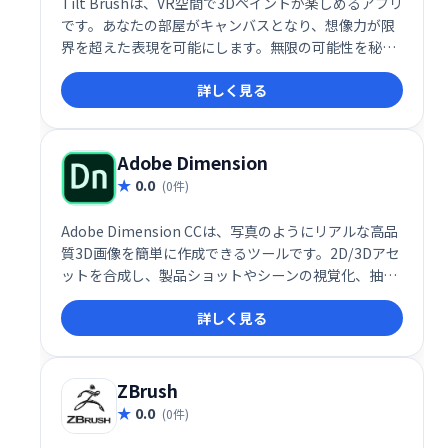
Tilt Brushは、VR空間で3Dペイントが楽しめるアプリ
です。あなたの部屋がキャンバスとなり、想像力が限
界を超えた表現を可能にします。無限の可能性を秘め
た、革新的なペイント体験を提供します。
詳しく見る
Adobe Dimension
0.0
(0件)
Adobe Dimension CCは、写真のようにリアルな高品
質3D画像を簡単に作成できるツールです。2D/3Dアセ
ットを合成し、製品ショットやシーンの視覚化、抽象
アートなどを制作できます。自動で最適な照明を設定
詳しく見る
し、無料の3Dアセットも提供。直感的な操作で、プロ
ジェクトを迅速に進められます。
ZBrush
0.0
(0件)