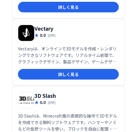
トのための「スイスアーミーナイフ」と言えるでしょ
詳しく見る
う。複雑な操作は不要で、初心者でも容易に3Dモデル
を加工できます。
Vectary
0.0
(0件)
Vectaryは、オンラインで3Dモデルを作成・レンダリ
ングできるソフトウェアです。リアルタイム処理で、
グラフィックデザイン、製品デザイン、ゲームデザイ
ンなど、幅広い用途に対応。2D/3Dモデリング初心者
詳しく見る
にも使いやすいインターフェースが魅力です。
3D Slash
0.0
(0件)
3D Slashは、Minecraft風の直感的な操作で3Dモデル
を作成できる無料ソフトウェアです。ハンマーやノミ
などの仮想ツールを使い、ブロックを自由に配置・加