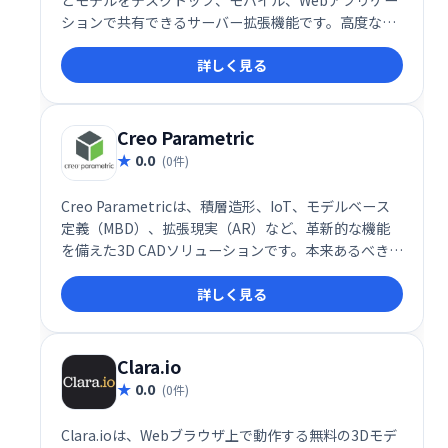
とモデルをデスクトップ、モバイル、Webアプリケー
ションで共有できるサーバー拡張機能です。高度な3
次元解析機能を様々なプラットフォームで活用し、よ
詳しく見る
り精緻な空間情報分析を実現します。地理空間データ
の可視化や分析を効率化し、業務の高度化を支援しま
す。
Creo Parametric
0.0
(0件)
Creo Parametricは、積層造形、IoT、モデルベース
定義（MBD）、拡張現実（AR）など、革新的な機能
を備えた3D CADソリューションです。本来あるべき方
法で設計されており、設計プロセスを効率化し、高度
詳しく見る
な機能を活用した製品開発を支援します。
Clara.io
0.0
(0件)
Clara.ioは、Webブラウザ上で動作する無料の3Dモデ