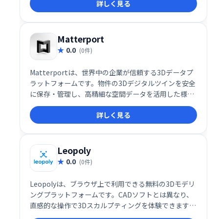
詳しく見る
で簡単にペーパークラフトを作成できます。作成した
作品は、誰でも閲覧・ダウンロードできるギャラリー
で共有可能です。初心者から上級者まで、手軽にペー
パークラフトを楽しめます。
Matterport
0.0
(0件)
Matterportは、世界中の企業が信頼する3Dデータプ
ラットフォームです。物件の3Dデジタルツインを安全
に保存・管理し、高精細な空間データを活用した様々
なビジネス用途に対応します。不動産、建設、観光な
詳しく見る
ど、様々な業界で活用可能です。
Leopoly
0.0
(0件)
Leopolyは、ブラウザ上で利用できる無料の3Dモデリ
ングプラットフォームです。CADソフトとは異なり、
直感的な操作で3Dスカルプティングを体験できます。
初心者や学生の方でも簡単にオリジナルモデルを作