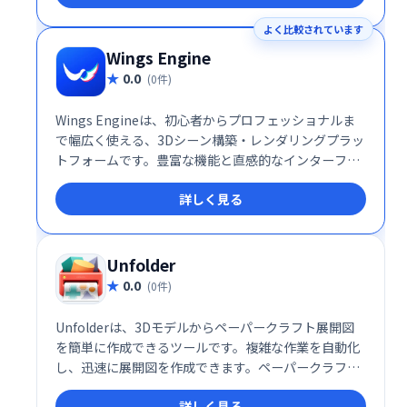
よく比較されています
Wings Engine
0.0
(0件)
Wings Engineは、初心者からプロフェッショナルま
で幅広く使える、3Dシーン構築・レンダリングプラッ
トフォームです。豊富な機能と直感的なインターフェ
ースで、複雑な3Dインタラクションをノーコードで実
詳しく見る
現。製品展示や商業販売、建築計画など、様々な用途
に活用でき、高品質な3Dコンテンツを簡単に作成でき
ます。 高度な機能を備えつつ、使いやすさを追求した
Wings Engineで、あなたの創造性を自由に解き放ち
Unfolder
ましょう。
0.0
(0件)
Unfolderは、3Dモデルからペーパークラフト展開図
を簡単に作成できるツールです。複雑な作業を自動化
し、迅速に展開図を作成できます。ペーパークラフト
制作を効率化し、創造性を高めるお手伝いをします。
詳しく見る
初心者から上級者まで、誰でも手軽に高品質なペーパ