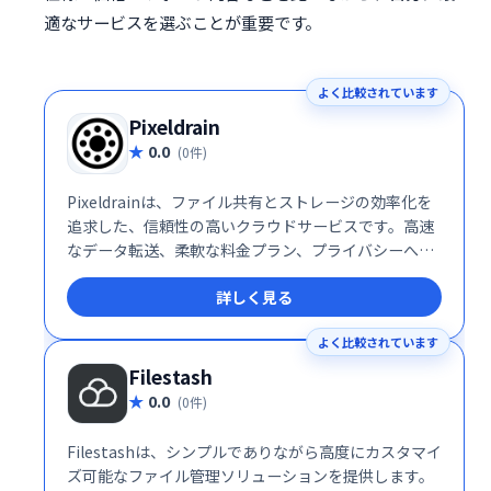
適なサービスを選ぶことが重要です。
よく比較されています
Pixeldrain
0.0
(0件)
Pixeldrainは、ファイル共有とストレージの効率化を
追求した、信頼性の高いクラウドサービスです。高速
なデータ転送、柔軟な料金プラン、プライバシーへの
徹底した配慮により、個人ユーザーから企業まで幅広
詳しく見る
い層に支持されています。特に、大容量ファイルを頻
繁に扱うクリエイターやプライバシーを重視する利用
よく比較されています
者にとって、Pixeldrainは理想的な選択肢となるでし
ょう。
Filestash
0.0
(0件)
Filestashは、シンプルでありながら高度にカスタマイ
ズ可能なファイル管理ソリューションを提供します。