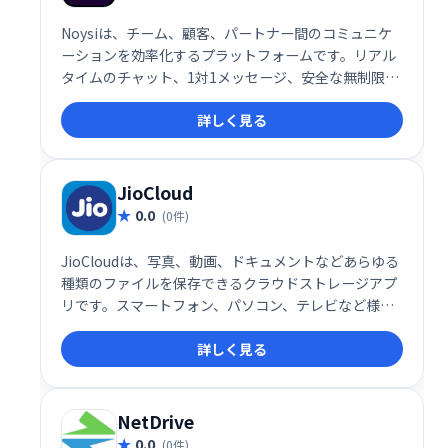
Noysiは、チーム、顧客、パートナー間のコミュニケ
ーションを効率化するプラットフォームです。リアル
タイムのチャット、1対1メッセージ、安全な無制限ク
ラウドストレージ、高度なタスクマネージャーなどを
詳しく見る
提供。ビデオ通話、画面共有、ファイル共有にも対応
し、プロジェクトの整理や進捗管理をスムーズに行え
ます。アプリ連携機能も備え、既存ツールとの統合も
容易です。チーム、部門、プロジェクト単位での整理
JioCloud
も可能です。
0.0
(0件)
JioCloudは、写真、動画、ドキュメントなどあらゆる
種類のファイルを保存できるクラウドストレージアプ
リです。スマートフォン、パソコン、テレビなど様々
なデバイスからアクセス可能。最大100GBのオンライ
詳しく見る
ンストレージが利用でき、プロモーションを利用すれ
ばさらに容量を増やすことも可能です。大切な思い出
やファイルを安全に、そして簡単に管理しましょう。
NetDrive
0.0
(0件)