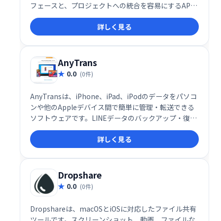
フェースと、プロジェクトへの統合を容易にするAPI
を提供しています。手軽にファイルを共有したい個人
詳しく見る
や、API連携によるシステム構築を検討する開発者に
も最適です。
AnyTrans
0.0
(0件)
AnyTransは、iPhone、iPad、iPodのデータをパソコ
ンや他のAppleデバイス間で簡単に管理・転送できる
ソフトウェアです。LINEデータのバックアップ・復
元、HEICファイル変換、着信音作成など、多彩な機能
詳しく見る
を搭載。直感的な操作性で、専門知識がなくてもスム
ーズに利用できます。データの同期を気にせず、自由
にデバイス間でデータのやり取りを実現します。
Dropshare
0.0
(0件)
Dropshareは、macOSとiOSに対応したファイル共有
ツールです。スクリーンショット、動画、ファイルな