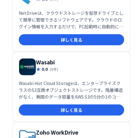
NetDriveは、クラウドストレージを仮想ドライブとし
て簡単に管理できるソフトウェアです。クラウドのロ
グイン情報を入力するだけで、PC起動時に自動的にす
べてのストレージが表示され、まるでローカルドライ
詳しく見る
ブのように利用できます。煩わしいログイン作業から
解放され、クラウドストレージをより効率的に活用で
きます。
Wasabi
0.0
(0件)
Wasabi Hot Cloud Storageは、エンタープライズク
ラスのS3互換オブジェクトストレージです。階層構造
がなく、無限のデータ容量をAWS S3の5分の1のコス
トで提供します。高速なアクセスと高い信頼性を備
詳しく見る
え、データのバックアップ、ディザスタリカバリ、ア
ーカイブなどに最適です。ビジネスの成長を支援す
る、コストパフォーマンスに優れたクラウドストレー
ジをお探しなら、Wasabiをご検討ください。
Zoho WorkDrive