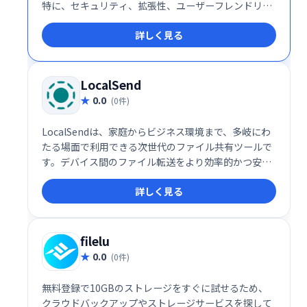
特に、セキュリティ、拡張性、ユーザーフレンドリー
な操作性を重視する企業にとって理想的な選択肢で
詳しく見る
す。企業のストレージ運用を次のレベルに引き上げる
ために、Filestashの導入を検討してみてはいかがでし
ょうか。
LocalSend
0.0
(0件)
LocalSendは、家庭からビジネス環境まで、多岐にわ
たる場面で利用できる次世代のファイル共有ツールで
す。デバイス間のファイル転送をより効率的かつ安全
に行いたい方に、ぜひ一度試してみていただきたいサ
詳しく見る
ービスです。
filelu
0.0
(0件)
無料登録で10GBのストレージをすぐに試せるため、
クラウドバックアップやストレージサービスを探して