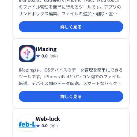
iFunboxは、USB接続でiPhone、iPad、iPod touch
のファイル管理を簡単に行えるツールです。アプリの
サンドボックス編集、ファイルの追加・削除・置
換、.plistファイルのテキスト変換など、高度な機能も
詳しく見る
備えています。デバイス内のファイルの閲覧、探索も
スムーズに行えます。iOSデバイスのファイル管理を
効率化したい方におすすめです。
iMazing
0.0
(0件)
iMazingは、iOSデバイスのデータ管理を簡単にできる
ツールです。iPhone/iPadとパソコン間でのファイル
転送、デバイス間のデータ転送、スマートなバックア
ップ作成・復元、iTunesバックアップファイルからの
詳しく見る
データ抽出などが可能です。必要なデータだけを選択
的に操作でき、iOSデバイスのデータを効率的に管理
できます。
Web-luck
0.0
(0件)