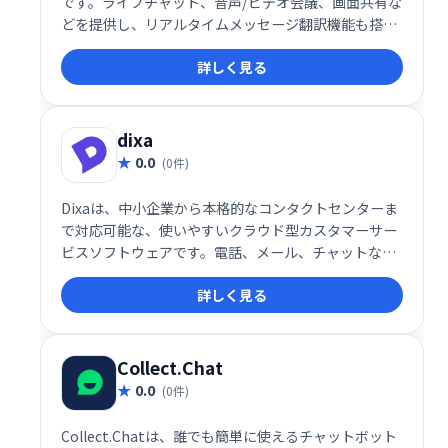
です。ライブチャット、音声/ビデオ会議、画面共有な
どを提供し、リアルタイムメッセージ翻訳機能も搭
載。複数言語での円滑なコミュニケーションを実現
詳しく見る
し、チームの生産性向上を支援します。
dixa
0.0
(0件)
Dixaは、中小企業から本格的なコンタクトセンターま
で対応可能な、使いやすいクラウド型カスタマーサー
ビスソフトウェアです。電話、メール、チャットなど
マルチチャネルに対応し、リアルタイムでパーソナル
詳しく見る
な顧客サポートを提供します。Webブラウザで動作
し、追加のソフトウェアインストールやIT専門家のサ
ポートは不要です。場所を選ばず、いつでもどこでも
アクセス可能です。
Collect.Chat
0.0
(0件)
Collect.Chatは、誰でも簡単に使えるチャットボット