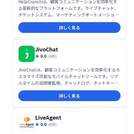
HelpCrunchは、顧客コミュニケーションを効率化す
る革新的なプラットフォームです。ライブチャット、
チケットシステム、マーケティングオートメーショ
ン、メールマーケティングなどを統合し、見込み客獲
詳しく見る
得から顧客維持まで、顧客ライフサイクル全体をサポ
ートします。Web・モバイルビジネスの顧客ロイヤル
ティ向上と売上増加に貢献します。
JivoChat
0.0
(0件)
JivoChatは、顧客コミュニケーションを効率化するカ
スタマイズ可能なモバイルチャットツールです。リア
ルタイムの訪問者監視、チャットログ、ホットキーな
ど、顧客エンゲージメントを向上させる機能が充実。
詳しく見る
チャンネル登録促進や購買意欲を高める、記憶に残る
体験を提供します。
LiveAgent
0.0
(0件)