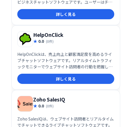
ビジネスチャットソフトウェアです。ユーザーはチャ
ットボットを作成して展開し、顧客、訪問者、潜在的
詳しく見る
な顧客と関わり、クエリへのスマートな応答を提供で
きます。
HelpOnClick
0.0
(0件)
HelpOnClickは、売上向上と顧客満足度を高めるライ
ブチャットソフトウェアです。リアルタイムトラフィ
ックモニターでウェブサイト訪問者の行動を把握し、
適切なタイミングでチャットに招待することで、見込
詳しく見る
み客を顧客へと転換します。ウェブサイトへの訪問者
を逃さず、エンゲージメントを高め、売上を伸ばした
い企業に最適なソリューションです。
Zoho SalesIQ
0.0
(0件)
Zoho SalesIQは、ウェブサイト訪問者とリアルタイム
でチャットできるライブチャットソフトウェアです。