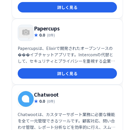
させます。強力なNLPエンジン、感情分析、90以上の
詳しく見る
言語対応など、高度な機能を備え、コンタクトセンタ
ーの自動化にも貢献します。エンドツーエンドの会話
設計で、スムーズなコミュニケーションを実現しま
す。
Papercups
0.0
(0件)
Papercupsは、Elixirで開発されたオープンソースの
���イブチャットアプリです。Intercomの代替と
して、セキュリティとプライバシーを重視する企業に
自己ホスト型ソリューションを提供します。ソースコ
詳しく見る
ードへのアクセスが可能で、カスタマイズ性に優れて
います。
Chatwoot
0.0
(0件)
Chatwootは、カスタマーサポート業務に必要な機能
を全て一元管理できるツールです。顧客対応、問い合
わせ管理、レポート分析などを効率的に行え、スムー