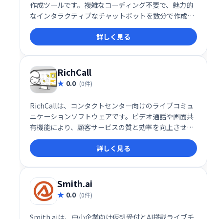
作成ツールです。複雑なコーディング不要で、魅力的
なインタラクティブなチャットボットを数分で作成で
きます。静的なWebフォームや営業担当者に代わる、
詳しく見る
集客・顧客対応の強力なツールとして、Webサイトの
訪問者エンゲージメント向上に貢献します。 顧客対応
の効率化やリード獲得の自動化を実現し、ビジネスの
成長をサポートします。
RichCall
0.0
(0件)
RichCallは、コンタクトセンター向けのライブコミュ
ニケーションソフトウェアです。ビデオ通話や画面共
有機能により、顧客サービスの質と効率を向上させま
す。製品説明や指示を画面で共有することで、より効
詳しく見る
果的なコミュニケーションを実現し、販売・マーケテ
ィングにも活用できます。顧客満足度向上と業務効率
化に貢献します。
Smith.ai
0.0
(0件)
Smith.aiは、中小企業向け仮想受付とAI搭載ライブチ