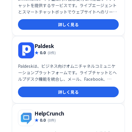
ャットを提供するサービスです。ライブエージェント
とスマートチャットボットでウェブサイトへのリード
獲得、スクリーニング、コンバージョンを効率化しま
詳しく見る
す。起業家、法律・ITコンサルティング、金融業界な
ど、幅広い業種に対応しています。
Paldesk
0.0
(0件)
Paldeskは、ビジネス向けオムニチャネルコミュニケ
ーションプラットフォームです。ライブチャットとヘ
ルプデスク機能を統合し、メール、Facebook、
Twitter、WhatsAppなど、様々なチャネルからの顧
詳しく見る
客対応を一元管理できます。24時間365日のサポート
体制と効率的なプログラミングにより、顧客との強力
な関係構築を支援し、「仲間」のような存在を目指せ
ます。
HelpCrunch
0.0
(0件)