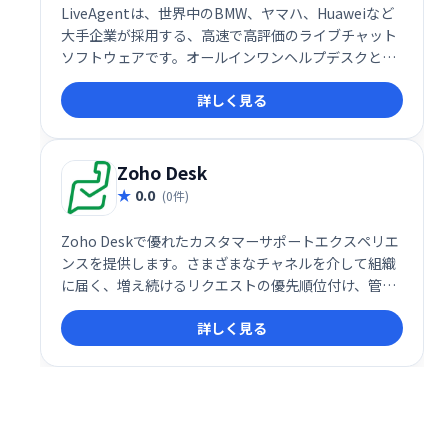
LiveAgentは、世界中のBMW、ヤマハ、Huaweiなど
大手企業が採用する、高速で高評価のライブチャット
ソフトウェアです。オールインワンヘルプデスクとし
て、パーソナライズされた顧客対応を実現し、効率的
詳しく見る
なカスタマーサービスを提供します。2020年にはSMB
部門で最高評価を獲得。ワールドクラスのカスタマー
サポートを目指せる、フル機能のソリューションで
す。
Zoho Desk
0.0
(0件)
Zoho Deskで優れたカスタマーサポートエクスペリエ
ンスを提供します。さまざまなチャネルを介して組織
に届く、増え続けるリクエストの優先順位付け、管
理、終了。サポート知識ベースを構築して公開しま
詳しく見る
す。