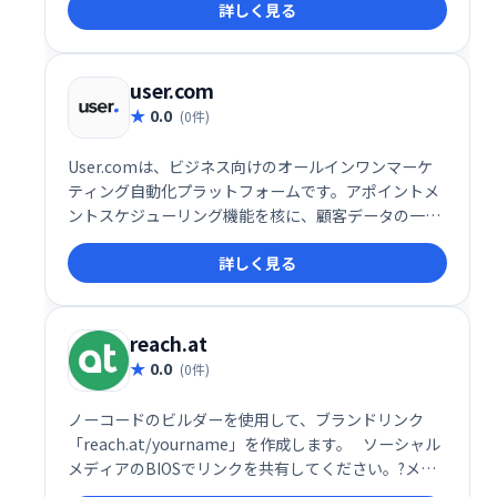
詳しく見る
効率的に実行できます。ユーザーフレンドリーなイン
ターフェースで、初心者にも簡単に利用可能。顧客エ
ンゲージメントを高め、ビジネス成長を促進します。
詳細な分析機能も搭載し、効果測定も容易です。
user.com
0.0
(0件)
User.comは、ビジネス向けのオールインワンマーケ
ティング自動化プラットフォームです。アポイントメ
ントスケジューリング機能を核に、顧客データの一元
管理でエンゲージメントとコンバージョン率向上を実
詳しく見る
現します。様々なコミュニケーションチャネルを統合
し、効率的な顧客接点を促進。予約スケジュールの最
適化で、ビジネス成長を支援します。
reach.at
0.0
(0件)
ノーコードのビルダーを使用して、ブランドリンク
「reach.at/yourname」を作成します。⠀ソーシャル
メディアのBIOSでリンクを共有してください。?メー
ルの署名✉️など。誰かがあなたに連絡したときにすぐ