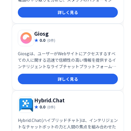
や顧客体験を評価。わずか5分でQA監視プログラムを
詳しく見る
作成でき、コーチングやモチベーション向上に役立ち
ます。全チャネルの顧客対応を分析することで、より
効果的なサポート体制を構築できます。
Giosg
0.0
(0件)
Giosgは、ユーザーがWebサイトにアクセスするすべ
ての人に関する迅速で信頼性の高い情報を提供するイ
ンテリジェントなライブチャットプラットフォームで
す。このシステムは、各訪問者をスキャンして、行動
詳しく見る
レポートに基づいて、それらが「ホット」または「コ
ールド」の見込み客かどうかを評価するようにも設計
されています。
Hybrid.Chat
0.0
(0件)
Hybrid.Chat(ハイブリッドチャト)は、インテリジェン
トなチャットボットの力と人間の焦点を組み合わせた