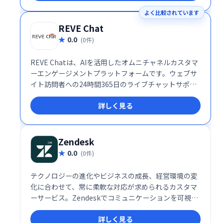
現。場所を選ばず、チームや仲間と簡単に繋がること
よく比較されています
を可能にします。 無料プランから利用でき、ビジネス
ニーズにも対応する柔軟性も魅力です。
REVE Chat
0.0
(0件)
REVE Chatは、AIを活用したオムニチャネルカスタマ
ーエンゲージメントプラットフォームです。ウェブサ
イト訪問者への24時間365日のライブチャットサポー
トを提供し、リード獲得と販売促進を支援します。AI
詳しく見る
による効率的な対応と人間らしいサポートを両立し、
顧客エンゲージメントの向上を実現します。
Zendesk
0.0
(0件)
テクノロジーの進化やビジネスの成長、経営環境の変
化に合わせて、常に柔軟な対応が求められるカスタマ
ーサービス。Zendeskでコミュニケーションを可視化
し、お客様の期待値を超える体験を届けませんか？
詳しく見る