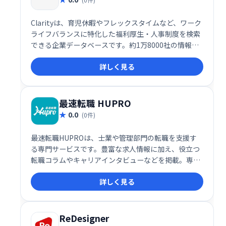
Clarityは、育児休暇やフレックスタイムなど、ワーク
ライフバランスに特化した福利厚生・人事制度を検索
できる企業データベースです。約1万8000社の情報を
無料で閲覧可能。 働き方改革に役立つ情報や記事も豊
詳しく見る
富に掲載しており、企業の採用活動や社員のキャリア
形成、個人の転職活動にも役立ちます。理想の働き方
を実現するための第一歩として、ぜひClarityをご活用
ください。
最速転職 HUPRO
0.0
(0件)
最速転職HUPROは、士業や管理部門の転職を支援す
る専門サービスです。豊富な求人情報に加え、役立つ
転職コラムやキャリアインタビューなどを掲載。専門
性の高い知識と経験を持つ転職希望者と、最適な人材
詳しく見る
を求める企業を繋ぎます。理想のキャリア実現に向け
て、ぜひHUPROをご活用ください。
ReDesigner