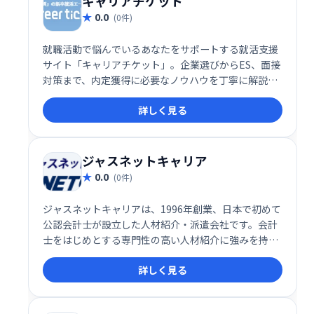
キャリアチケット
0.0
(0件)
就職活動で悩んでいるあなたをサポートする就活支援
サイト「キャリアチケット」。企業選びからES、面接
対策まで、内定獲得に必要なノウハウを丁寧に解説し
ます。「企業選びが難しい」「面接で落ち続ける」な
詳しく見る
ど、就活の疑問を解決し、自信を持って就職活動を進
められるようお手伝いします。
ジャスネットキャリア
0.0
(0件)
ジャスネットキャリアは、1996年創業、日本で初めて
公認会計士が設立した人材紹介・派遣会社です。会計
士をはじめとする専門性の高い人材紹介に強みを持
ち、質の高いサービスを提供しています。長年の実績
詳しく見る
と専門知識に基づいたきめ細やかなサポートで、求職
者と企業の最適なマッチングを実現します。