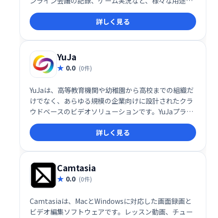
ンライン会議の記録、ゲーム実況など、様々な用途に
活用できます。ウェブカメラ映像の同時録画や音声追
詳しく見る
加、音声のみの録音にも対応。シンプルで直感的な操
作性で、高品質な動画制作をサポートします。企業で
の活用にも最適です。
YuJa
0.0
(0件)
YuJaは、高等教育機関や幼稚園から高校までの組織だ
けでなく、あらゆる規模の企業向けに設計されたクラ
ウドベースのビデオソリューションです。YuJaプラッ
トフォームには、デジタル会議、仮想教室、ビデオ管
詳しく見る
理、デスクトップ録音、さらに多くのコラボレーショ
ンおよび学習ツールが含まれています。
Camtasia
0.0
(0件)
Camtasiaは、MacとWindowsに対応した画面録画と
ビデオ編集ソフトウェアです。レッスン動画、チュー