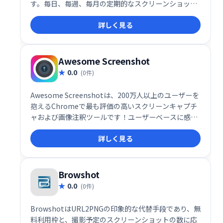
す。毎日、毎週、毎月の定期的なスクリーンショット
テストをスケジュール設定でき、結果はメールで受け
詳しく見る
取れます。効率的なWebサイト監視・テストを実現し
ます。
Awesome Screenshot
0.0
(0件)
Awesome Screenshotは、200万人以上のユーザーを
抱えるChromeで最も評価の高いスクリーンキャプチ
ャおよび画像注釈ツールです！ユーザーベースに感謝
する方法として、アプリ内購入は提供しなくなりまし
詳しく見る
た。以前のプレミアム機能は完全に無料になりまし
た。
Browshot
0.0
(0件)
BrowshotはURL2PNGの印象的な代替手段であり、無
料利用枠と、撮影予定のスクリーンショットの数に応