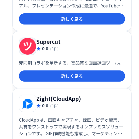
アル、プレゼンテーション作成に最適で、YouTubeへ
の公開やGoogleドライブでの共有、MP3/MP4へのエ
詳しく見る
クスポートも可能です。学校、カスタマーサポート、
営業チームなど、幅広い用途でご利用いただけます。
Supercut
0.0
(0件)
非同期コラボを革新する、高品質な画面録画ツール。
詳しく見る
Zight(CloudApp)
0.0
(0件)
CloudAppは、画面キャプチャ、録画、ビデオ編集、
共有をワンストップで実現するオンプレミスソリュー
ションです。 GIF作成機能も搭載し、マーケティン