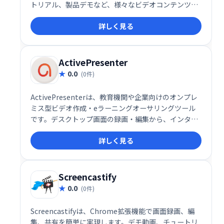
トリアル、製品デモなど、様々なビデオコンテンツ作
成を簡単に実現します。デスクトップ画面の録画やウ
詳しく見る
ェブカメラを使った撮影に加え、豊富なテンプレート
や注釈機能、エフェクトで高品質なビデオ制作をサポ
ートします。初心者からプロまで、幅広いユーザーに
ご利用いただけます。
ActivePresenter
0.0
(0件)
ActivePresenterは、教育機関や企業向けのオンプレ
ミス型ビデオ作成・eラーニングオーサリングツール
です。デスクトップ画面の録画・編集から、インタラ
クティブなHTML5コンテンツ作成まで、幅広い機能を
詳しく見る
提供します。オーディオ/ビデオ編集機能も充実してお
り、Mac/Windows両対応で作成したコンテンツはあ
らゆるモバイルデバイスで共有可能です。効率的なe
ラーニングコンテンツ制作を実現します。
Screencastify
0.0
(0件)
Screencastifyは、Chrome拡張機能で画面録画、編
集、共有を簡単に実現します。デモ動画、チュートリ