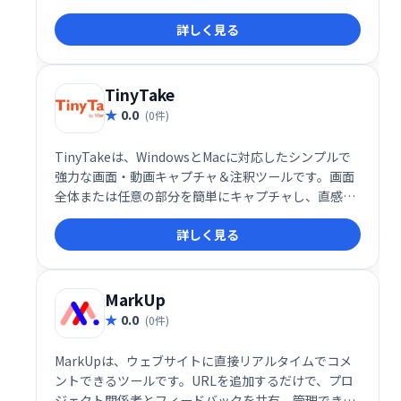
録し、高品質な動画を作成できます。収録後のトリミ
詳しく見る
ング、注釈追加、吹き出し挿入など、編集機能も充
実。洗練された映像制作を簡単に実現します。
TinyTake
0.0
(0件)
TinyTakeは、WindowsとMacに対応したシンプルで
強力な画面・動画キャプチャ＆注釈ツールです。画面
全体または任意の部分を簡単にキャプチャし、直感的
な編集機能で注釈を追加できます。高度なエディタは
詳しく見る
不要、時間を節約し、効率的に作業を進められます。
迅速な共有機能も備え、スムーズなコミュニケーショ
ンを支援します。
MarkUp
0.0
(0件)
MarkUpは、ウェブサイトに直接リアルタイムでコメ
ントできるツールです。URLを追加するだけで、プロ
ジェクト関係者とフィードバックを共有、管理できま