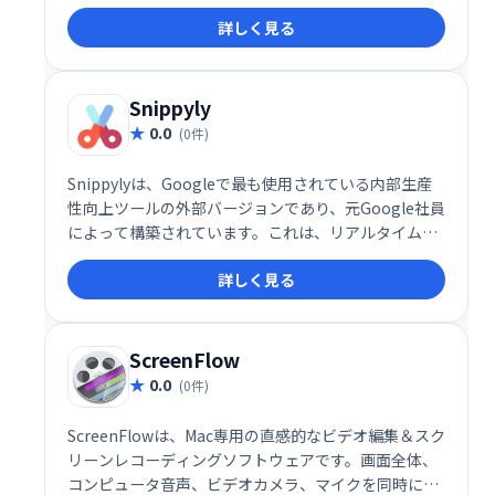
グ、製品開発、プロジェクト管理など、様々なチーム
詳しく見る
のコミュニケーションや情報共有を効率化します。録
画したビデオやオーディオの編集も可能です。 チーム
メンバーと簡単に共有できるため、スムーズな連携を
促進します。
Snippyly
0.0
(0件)
Snippylyは、Googleで最も使用されている内部生産
性向上ツールの外部バージョンであり、元Google社員
によって構築されています。これは、リアルタイムの
ビジュアルコラボレーションツールです。画面のスク
詳しく見る
リーンショットを撮ったり、注釈を付けたり、リアル
タイムでコラボレーションしたりできます。
ScreenFlow
0.0
(0件)
ScreenFlowは、Mac専用の直感的なビデオ編集＆スク
リーンレコーディングソフトウェアです。画面全体、
コンピュータ音声、ビデオカメラ、マイクを同時に収