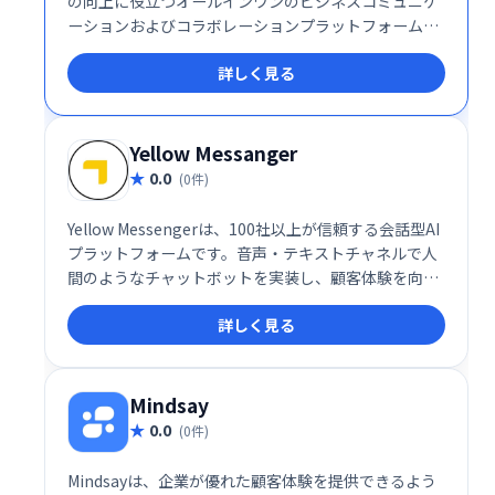
の向上に役立つオールインワンのビジネスコミュニケ
ーションおよびコラボレーションプラットフォームで
す。
詳しく見る
Yellow Messanger
0.0
(0件)
Yellow Messengerは、100社以上が信頼する会話型AI
プラットフォームです。音声・テキストチャネルで人
間のようなチャットボットを実装し、顧客体験を向上
させます。強力なNLPエンジン、感情分析、90以上の
詳しく見る
言語対応など、高度な機能を備え、コンタクトセンタ
ーの自動化にも貢献します。エンドツーエンドの会話
設計で、スムーズなコミュニケーションを実現しま
す。
Mindsay
0.0
(0件)
Mindsayは、企業が優れた顧客体験を提供できるよう