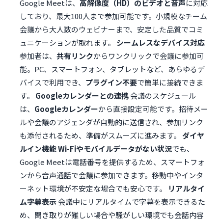
Google Meetは、
高解像度（HD）のビデオと音声
に対応
しており、最大100人まで参加可能です。小規模なチーム
会議から大人数のウェビナーまで、安定した品質でコミ
ュニケーションが取れます。
シームレスなデバイス対応
参加者は、
共有リンク
からワンクリックで会議に参加可
能。PC、スマートフォン、タブレットなど、あらゆるデ
バイスで利用でき、
プラグイン不要
で簡単に接続できま
す。
Googleカレンダーとの連携
会議のスケジュール
は、
Googleカレンダー
から直接設定可能です。招待メー
ルや会議のアジェンダが自動的に送信され、参加リンク
も添付されるため、準備がスムーズに進みます。
ダイヤ
ルイン機能
Wi-Fiやモバイルデータがない状況
でも、
Google Meetは電話番号を提供するため、スマートフォ
ンから音声通話で会議に参加できます。移動中やインタ
ーネット環境が不安定な場合でも安心です。
リアルタイ
ム字幕表示
会議中にリアルタイムで字幕を表示できるた
め、聞き取りが難しい場合や騒がしい環境でも会話内容