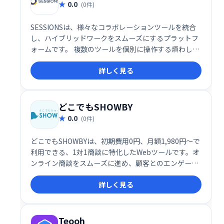
0.0
(0件)
SESSIONSは、様々なコラボレーションツールを統合
し、ハイブリッドワークをスムーズにするプラットフ
ォームです。 複数のツールを個別に操作する煩わしさ
を解消し、1つの場所で全てのコミュニケーションを
詳しく見る
管理できます。 効率的な情報共有と円滑なチームワー
クを実現し、生産性の向上に貢献します。
どこでもSHOWBY
0.0
(0件)
どこでもSHOWBYは、初期費用0円、月額1,980円～で
利用できる、1対1商談に特化したWebツールです。オ
ンライン商談をスムーズに進め、顧客とのエンゲージ
メントを高めます。手軽に導入でき、効率的な営業活
詳しく見る
動を実現します。
Teooh