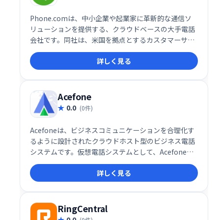
Phone.comは、中小企業や起業家に革新的な通信ソ
リューションを提供する、クラウドベースの大手電話
会社です。同社は、米国を拠点とするカスタマーサポ
ートをアメリカ全土の25,000を超える顧客に提供して
詳しく見る
います。
Acefone
0.0
(0件)
Acefoneは、ビジネスコミュニケーションを合理化す
るように設計されたクラウドホスト型のビジネス電話
システムです。仮想電話システムとして、Acefone
は、より効率的な顧客サービスとより簡単なチームコ
詳しく見る
ラボレーションのための多用途の電話システムを持つ
ことから企業が利益を得るのを助けることができま
す。
RingCentral
0.0
(0件)