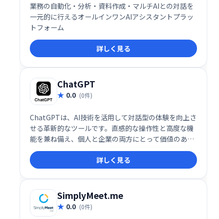
業務の自動化・分析・資料作成・マルチAIとの対話を
一元的に行えるオールインワンAIアシスタントプラッ
トフォーム
詳しく見る
ChatGPT
0.0
(0件)
ChatGPTは、AI技術を活用して対話型の体験を向上さ
せる革新的なツールです。直感的な操作性と高度な機
能を兼ね備え、個人と企業の両方にとって価値のある
ソリューションを提供します。その多用途性、拡張
詳しく見る
性、そして進化し続ける技術基盤により、ChatGPTは
AIによるコミュニケーションの新しいスタンダードを
構築しています。
SimplyMeet.me
0.0
(0件)