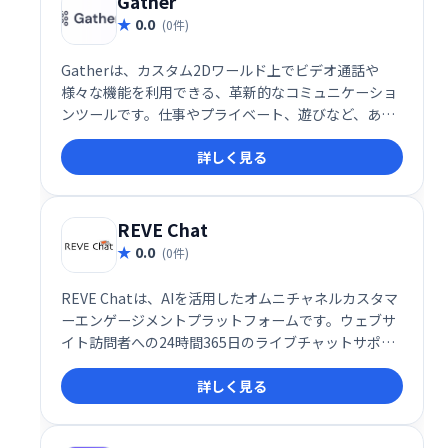
Gather
0.0
(0件)
Gatherは、カスタム2Dワールド上でビデオ通話や
様々な機能を利用できる、革新的なコミュニケーショ
ンツールです。仕事やプライベート、遊びなど、あら
ゆるシーンで、より自然で楽しい集まりを実現しま
詳しく見る
す。集まることをより自発的で魅力的なものに変え、
新たなコミュニケーション体験を提供します。
REVE Chat
0.0
(0件)
REVE Chatは、AIを活用したオムニチャネルカスタマ
ーエンゲージメントプラットフォームです。ウェブサ
イト訪問者への24時間365日のライブチャットサポー
トを提供し、リード獲得と販売促進を支援します。AI
詳しく見る
による効率的な対応と人間らしいサポートを両立し、
顧客エンゲージメントの向上を実現します。