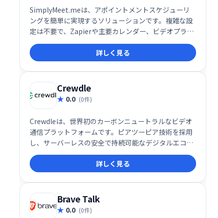
SimplyMeet.meは、アポイントメントスケジューリ
ングを簡単に実現するソリューションです。複雑な設
定は不要で、Zapierや主要カレンダー、ビデオプラッ
トフォームとの統合も可能です。スムーズな予約管理
詳しく見る
で、お客様と効率的なミーティングを実現します。業
務効率化に繋がるシンプルで使いやすいシステムで
す。
Crewdle
0.0
(0件)
Crewdleは、世界初のカーボンニュートラルなビデオ
通信プラットフォームです。ピアツーピア技術を採用
し、サーバーレスの安全で持続可能なデジタルエコシ
ステムを実現しました。従来のビデオ会議システムと
詳しく見る
は異なり、環境への負荷を最小限に抑えながら、高品
質なコミュニケーションを提供します。一度の会話で
地球に貢献できる、革新的なソリューションです。
Brave Talk
0.0
(0件)