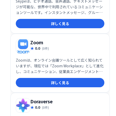
Skypeは、ビデオ通話、音声通話、テキストメッセー
ジが可能な、世界中で利用されているコミュニケーシ
ョンツールです。インスタントメッセージ、グループ
ビデオ通話、ファイル共有など、様々なコラボレーシ
詳しく見る
ョン機能を提供。世界中の固定電話や携帯電話への通
話も低価格で利用できます。Microsoftが提供する信
頼性の高いサービスで、個人からビジネスまで幅広く
活用可能です。
Zoom
0.0
(0件)
Zoomは、オンライン会議ツールとして広く知られて
いますが、現在では「Zoom Workplace」として進化
し、コミュニケーション、従業員エンゲージメント、
生産性を一つのプラットフォームに統合したソリュー
詳しく見る
ションを提供しています。
Doraverse
0.0
(0件)