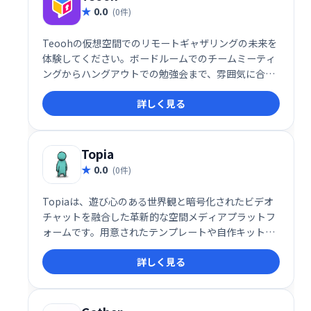
0.0
(0件)
Teoohの仮想空間でのリモートギャザリングの未来を
体験してください。ボードルームでのチームミーティ
ングからハングアウトでの勉強会まで、雰囲気に合っ
た最適な部屋を選択してください。あなたが本当にお
詳しく見る
互いの部屋にいるようにチャットしてください。
Topia
0.0
(0件)
Topiaは、遊び心のある世界観と暗号化されたビデオ
チャットを融合した革新的な空間メディアプラットフ
ォームです。用意されたテンプレートや自作キット
で、自分だけの空間を簡単に構築可能。ディナー、ポ
詳しく見る
ッドキャスト、コンサート、会議など、500以上のバ
ーチャル空間が利用可能です。あなただけの世界を創
造し、新たなコミュニケーション体験を創造しましょ
う。