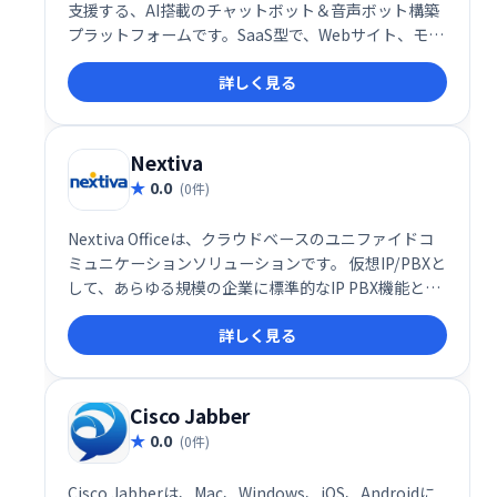
支援する、AI搭載のチャットボット＆音声ボット構築
プラットフォームです。SaaS型で、Webサイト、モバ
イルアプリ、各種ソーシャルメディアなどに導入可
詳しく見る
能。サポートコスト削減と顧客サービス向上に貢献し
ます。2016年設立以来、多くの企業に選ばれていま
す。
Nextiva
0.0
(0件)
Nextiva Officeは、クラウドベースのユニファイドコ
ミュニケーションソリューションです。 仮想IP/PBXと
して、あらゆる規模の企業に標準的なIP PBX機能と無
制限の通話・ファックスを提供します。高度な機能も
詳しく見る
充実しており、初期費用や管理負担を軽減。規模に合
わせて柔軟に選択できるパッケージプランを用意して
います。
Cisco Jabber
0.0
(0件)
Cisco Jabberは、Mac、Windows、iOS、Androidに