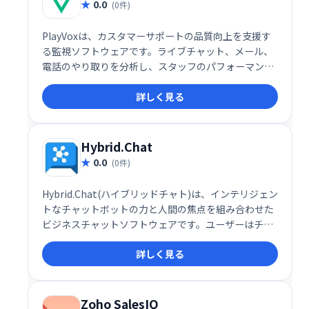
0.0
(0件)
PlayVoxは、カスタマーサポートの品質向上を支援す
る監視ソフトウェアです。ライブチャット、メール、
電話のやり取りを分析し、スタッフのパフォーマンス
や顧客体験を評価。わずか5分でQA監視プログラムを
詳しく見る
作成でき、コーチングやモチベーション向上に役立ち
ます。全チャネルの顧客対応を分析することで、より
効果的なサポート体制を構築できます。
Hybrid.Chat
0.0
(0件)
Hybrid.Chat(ハイブリッドチャト)は、インテリジェン
トなチャットボットの力と人間の焦点を組み合わせた
ビジネスチャットソフトウェアです。ユーザーはチャ
ットボットを作成して展開し、顧客、訪問者、潜在的
詳しく見る
な顧客と関わり、クエリへのスマートな応答を提供で
きます。
Zoho SalesIQ