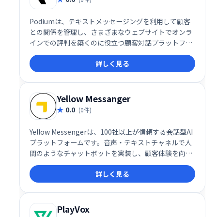
Podiumは、テキストメッセージングを利用して顧客
との関係を管理し、さまざまなウェブサイトでオンラ
インでの評判を築くのに役立つ顧客対話プラットフォ
ームです。
詳しく見る
Yellow Messanger
0.0
(0件)
Yellow Messengerは、100社以上が信頼する会話型AI
プラットフォームです。音声・テキストチャネルで人
間のようなチャットボットを実装し、顧客体験を向上
させます。強力なNLPエンジン、感情分析、90以上の
詳しく見る
言語対応など、高度な機能を備え、コンタクトセンタ
ーの自動化にも貢献します。エンドツーエンドの会話
設計で、スムーズなコミュニケーションを実現しま
す。
PlayVox