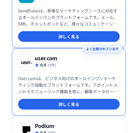
SendPulseは、多様なマーケティングニーズに対応す
るオールインワンのプラットフォームです。メール、
SMS、チャットボットなど、様々なコミュニケーショ
ンチャネルを活用したマーケティングキャンペーンを
詳しく見る
効率的に実行できます。ユーザーフレンドリーなイン
ターフェースで、初心者にも簡単に利用可能。顧客エ
よく比較されています
ンゲージメントを高め、ビジネス成長を促進します。
詳細な分析機能も搭載し、効果測定も容易です。
user.com
0.0
(0件)
User.comは、ビジネス向けのオールインワンマーケ
ティング自動化プラットフォームです。アポイントメ
ントスケジューリング機能を核に、顧客データの一元
管理でエンゲージメントとコンバージョン率向上を実
詳しく見る
現します。様々なコミュニケーションチャネルを統合
し、効率的な顧客接点を促進。予約スケジュールの最
適化で、ビジネス成長を支援します。
Podium
0.0
(0件)