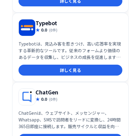
詳しく見る
い合わせ対応の負担を軽減し、顧客満足度の向上に貢
献します。導入実績も豊富で、様々な業種・規模の企
業で活用されています。
Typebot
0.0
(0件)
Typebotは、見込み客を惹きつけ、高い応答率を実現
する革新的なツールです。従来のフォームより価値の
あるデータを収集し、ビジネスの成長を促進します。
魅力的なインタラクションで顧客エンゲージメントを
詳しく見る
高め、より効果的なマーケティングを実現しましょ
う。
ChatGen
0.0
(0件)
ChatGenは、ウェブサイト、メッセンジャー、
Whatsapp、SMSで訪問者をリードに変換し、24時間
365日即座に接続します。販売サイクルと収益を向上
させます。