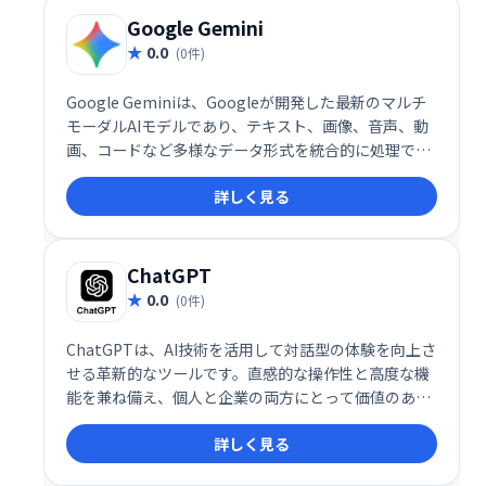
Google Gemini
0.0
(0件)
Google Geminiは、Googleが開発した最新のマルチ
モーダルAIモデルであり、テキスト、画像、音声、動
画、コードなど多様なデータ形式を統合的に処理でき
る点が特徴です。これにより、ユーザーは単一のプラ
詳しく見る
ットフォーム上で複数の情報源を組み合わせた高度な
タスクを実行できます。
ChatGPT
0.0
(0件)
ChatGPTは、AI技術を活用して対話型の体験を向上さ
せる革新的なツールです。直感的な操作性と高度な機
能を兼ね備え、個人と企業の両方にとって価値のある
ソリューションを提供します。その多用途性、拡張
詳しく見る
性、そして進化し続ける技術基盤により、ChatGPTは
AIによるコミュニケーションの新しいスタンダードを