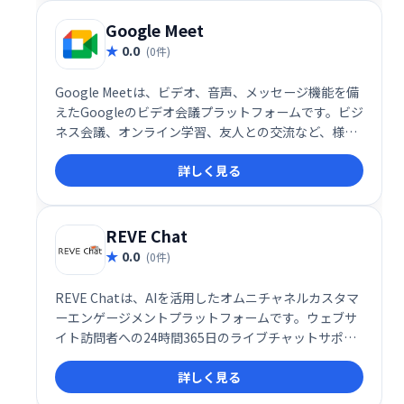
構築しています。
Google Meet
0.0
(0件)
Google Meetは、ビデオ、音声、メッセージ機能を備
えたGoogleのビデオ会議プラットフォームです。ビジ
ネス会議、オンライン学習、友人との交流など、様々
なシーンで活用できます。シンプルで高機能なインタ
詳しく見る
ーフェースで、スムーズなコミュニケーションを実
現。場所を選ばず、チームや仲間と簡単に繋がること
を可能にします。 無料プランから利用でき、ビジネス
ニーズにも対応する柔軟性も魅力です。
REVE Chat
0.0
(0件)
REVE Chatは、AIを活用したオムニチャネルカスタマ
ーエンゲージメントプラットフォームです。ウェブサ
イト訪問者への24時間365日のライブチャットサポー
トを提供し、リード獲得と販売促進を支援します。AI
詳しく見る
による効率的な対応と人間らしいサポートを両立し、
顧客エンゲージメントの向上を実現します。