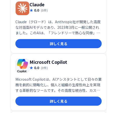
Claude
0.0
(0件)
Claude（クロード）は、Anthropic社が開発した高度
な対話型AIモデルであり、2023年3月に一般公開され
ました。このAIは、「フレンドリーで熱心な同僚」の
ように振る舞うことを目指して設計されており、ユー
詳しく見る
ザーとの自然な対話を通じて多様なタスクをサポート
します。
Microsoft Copilot
0.0
(0件)
Microsoft Copilotは、AIアシスタントとして日々の業
務を劇的に簡略化し、個人と組織の生産性向上を実現
する革新的なツールです。その高度な統合性、カスタ
マイズ性、そして自然言語での操作性により、デジタ
詳しく見る
ルワークプレイスの未来を切り開く重要な存在として
注目されています。