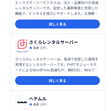
エックスサーバービジネスは、法人・企業向けの高速
レンタルサーバーです。安定した基幹環境と充実した
機能で、ビジネスを強力にサポートします。大規模サ
イトにも対応できる高い性能と、ビジネスシーンに必
詳しく見る
要な様々なサービスを提供。安心してウェブサイト運
営に集中できます。
さくらレンタルサーバー
0.0
(0件)
さくらのレンタルサーバーは、高速で安定した運用を
実現するレンタルサーバーです。PHP7モジュールモ
ードによるWordPress高速化や、無料SSL、Webフォ
ント、バックアップ機能など、Webサイト制作に便利
詳しく見る
な機能が充実しています。ドメイン取得やWordPress
インストールも簡単に行え、スムーズなサイト構築を
サポートします。安心してウェブサイト運営を始めら
れる、初心者にもおすすめのサービスです。
ヘテムル
0.0
(0件)