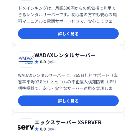
ドメインキングは、月額500円からの低価格で利用で
きるレンタルサーバーです。初心者の方でも安心の無
料マニュアルと電話サポート付きで、安心してウェブ
サイト運営を始められます。格安料金でありながら充
詳しく見る
実したサポート体制で、快適なサーバー環境を提供し
ます。
WADAXレンタルサーバー
0.0
(0件)
WADAXレンタルサーバーは、365日無料サポート（応
答率平均92.8％）とセコムの不正侵入検知防御（IPS）
標準搭載で、安心・安全なサーバー運用を実現しま
す。「NO!と言わない」サポートで高い顧客満足度を
詳しく見る
誇ります。 快適なWebサイト運営を、WADAXで始め
ましょう。
エックスサーバー XSERVER
0.0
(0件)