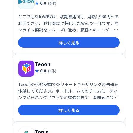
0.0
(0件)
どこでもSHOWBYは、初期費用0円、月額1,980円～で
利用できる、1対1商談に特化したWebツールです。オ
ンライン商談をスムーズに進め、顧客とのエンゲージ
メントを高めます。手軽に導入でき、効率的な営業活
詳しく見る
動を実現します。
Teooh
0.0
(0件)
Teoohの仮想空間でのリモートギャザリングの未来を
体験してください。ボードルームでのチームミーティ
ングからハングアウトでの勉強会まで、雰囲気に合っ
た最適な部屋を選択してください。あなたが本当にお
詳しく見る
互いの部屋にいるようにチャットしてください。
Topia