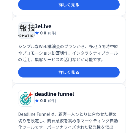
詳しく見る
ーフェースで、スムーズなコミュニケーションを実
現。場所を選ばず、チームや仲間と簡単に繋がること
を可能にします。 無料プランから利用でき、ビジネス
ニーズにも対応する柔軟性も魅力です。
3eLive
0.0
(0件)
シンプルなWeb講演会のプランから、多地点同時中継
やプロモーション動画制作、インタラクティブツール
の活用、集客サービスの活用などが可能です。
詳しく見る
deadline funnel
0.0
(0件)
Deadline Funnelは、顧客一人ひとりに合わせた締め
切りを設定し、購買意欲を高めるマーケティング自動
化ツールです。パーソナライズされた緊急性を演出す