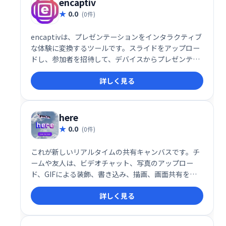
encaptiv
0.0
(0件)
encaptivは、プレゼンテーションをインタラクティブ
な体験に変換するツールです。スライドをアップロー
ドし、参加者を招待して、デバイスからプレゼンテー
ションを操作できます。仮想、ハイブリッド、対面イ
詳しく見る
ベントに対応し、オーディエンスのエンゲージメント
を高め、フィードバックを収集できます。同時セッシ
ョンの開催や視聴者参加状況の追跡も可能です。顧
客、ドナー、ファンの獲得を支援します。
here
0.0
(0件)
これが新しいリアルタイムの共有キャンバスです。チ
ームや友人は、ビデオチャット、写真のアップロー
ド、GIFによる装飾、書き込み、描画、画面共有をす
べてブラウザで行うことができます。つぶやき共有埋
詳しく見る
め込む