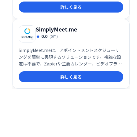
ることで、売上アップとビジネス成長を促進します。
詳しく見る
独自の期限設定機能で、より効果的なマーケティング
を実現しましょう。
SimplyMeet.me
0.0
(0件)
SimplyMeet.meは、アポイントメントスケジューリ
ングを簡単に実現するソリューションです。複雑な設
定は不要で、Zapierや主要カレンダー、ビデオプラッ
トフォームとの統合も可能です。スムーズな予約管理
詳しく見る
で、お客様と効率的なミーティングを実現します。業
務効率化に繋がるシンプルで使いやすいシステムで
す。