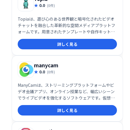
0.0
(0件)
Topiaは、遊び心のある世界観と暗号化されたビデオ
チャットを融合した革新的な空間メディアプラットフ
ォームです。用意されたテンプレートや自作キット
で、自分だけの空間を簡単に構築可能。ディナー、ポ
詳しく見る
ッドキャスト、コンサート、会議など、500以上のバ
ーチャル空間が利用可能です。あなただけの世界を創
造し、新たなコミュニケーション体験を創造しましょ
う。
manycam
0.0
(0件)
ManyCamは、ストリーミングプラットフォームやビ
デオ会議アプリ、オンライン授業など、幅広いシーン
でライブビデオを強化するソフトウェアです。仮想背
景やエフェクトの追加、複数のカメラ切り替えなどの
詳しく見る
高度な機能を搭載し、ビデオ通話や配信をより魅力的
に演出します。プロフェッショナルから初心者まで使
いやすい設計で、様々な用途に対応可能です。