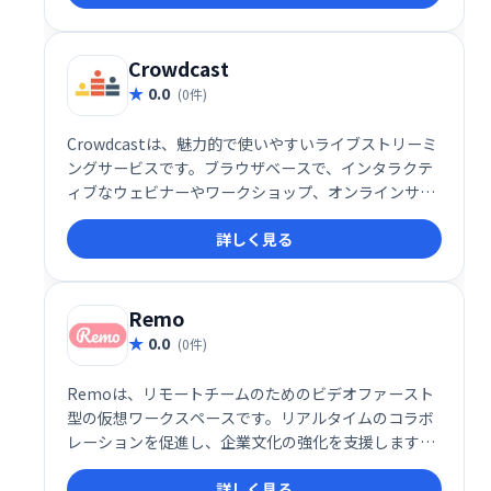
を実現し、会議やプレゼンテーションを効率化しま
す。
Crowdcast
0.0
(0件)
Crowdcastは、魅力的で使いやすいライブストリーミ
ングサービスです。ブラウザベースで、インタラクテ
ィブなウェビナーやワークショップ、オンラインサミ
ットなどを簡単に開催できます。ライブチャット、投
詳しく見る
票、Q＆A機能で参加者とリアルタイムに交流し、イベ
ントデータや分析も取得可能。集客からエンゲージメ
ントまで、効果的なオンラインイベント運営を支援し
ます。
Remo
0.0
(0件)
Remoは、リモートチームのためのビデオファースト
型の仮想ワークスペースです。リアルタイムのコラボ
レーションを促進し、企業文化の強化を支援します。
直感的なインターフェースで、チームメンバーとの繋
詳しく見る
がりを深め、生産性を向上させます。 活気のあるリモ