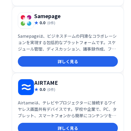
主催し、リード、顧客、その他の利害関係者と有意義
な会話を交わしています。
Samepage
0.0
(0件)
Samepageは、ビジネスチームの円滑なコラボレーシ
ョンを実現する包括的なプラットフォームです。スケ
ジュール管理、ディスカッション、議事録作成、ファ
イル共有、インスタントメッセージ、タスク管理な
詳しく見る
ど、チームワークに必要な機能を一つに集約。情報の
一元化による効率化と、スムーズなコミュニケーショ
ン促進で、生産性向上をサポートします。単一のプラ
ットフォームでチームワークを強化し、ビジネスの成
AIRTAME
功に貢献します。
0.0
(0件)
Airtameは、テレビやプロジェクターに接続するワイ
ヤレス画面共有デバイスです。学校や企業で、PC、タ
ブレット、スマートフォンから簡単にコンテンツを共
有できます。アプリをダウンロードするだけで、面倒
詳しく見る
な設定なしにストリーミングを開始。手軽に画面共有