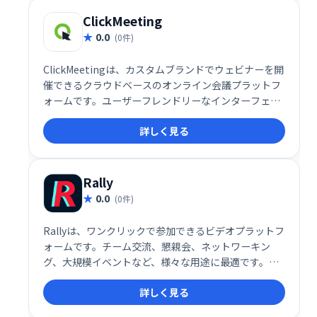
中に届けましょう。
ClickMeeting
0.0
(0件)
ClickMeetingは、カスタムブランドでウェビナーを開
催できるクラウドベースのオンライン会議プラットフ
ォームです。ユーザーフレンドリーなインターフェー
スを備え、参加者とのインタラクティブなセッション
詳しく見る
やスムーズな情報共有をサポートし、ウェビナー運営
を効率化します。
Rally
0.0
(0件)
Rallyは、ワンクリックで参加できるビデオプラットフ
ォームです。チーム交流、懇親会、ネットワーキン
グ、大規模イベントなど、様々な用途に最適です。気
軽に集まり、活気あるオンライン体験を共有できま
詳しく見る
す。スムーズな接続と直感的な操作で、より効果的な
コミュニケーションを実現しましょう。 より良い仮想