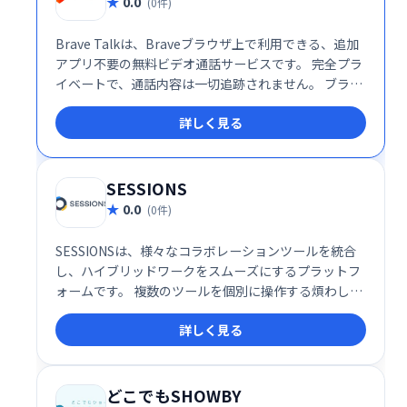
0.0
(0件)
Brave Talkは、Braveブラウザ上で利用できる、追加
アプリ不要の無料ビデオ通話サービスです。 完全プラ
イベートで、通話内容は一切追跡されません。 ブラウ
ザだけで手軽に、安心してビデオ通話をお楽しみくだ
詳しく見る
さい。
SESSIONS
0.0
(0件)
SESSIONSは、様々なコラボレーションツールを統合
し、ハイブリッドワークをスムーズにするプラットフ
ォームです。 複数のツールを個別に操作する煩わしさ
を解消し、1つの場所で全てのコミュニケーションを
詳しく見る
管理できます。 効率的な情報共有と円滑なチームワー
クを実現し、生産性の向上に貢献します。
どこでもSHOWBY