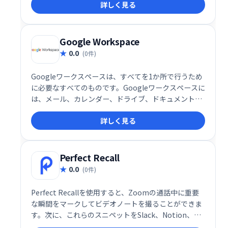
詳しく見る
ベントに対応し、オーディエンスのエンゲージメント
を高め、フィードバックを収集できます。同時セッシ
ョンの開催や視聴者参加状況の追跡も可能です。顧
客、ドナー、ファンの獲得を支援します。
Google Workspace
0.0
(0件)
Googleワークスペースは、すべてを1か所で行うため
に必要なすべてのものです。Googleワークスペースに
は、メール、カレンダー、ドライブ、ドキュメント、
スプレッドシート、スライド、ミートなど、あなたが
詳しく見る
知っていて大好きな生産性アプリがすべて含まれてい
ます。
Perfect Recall
0.0
(0件)
Perfect Recallを使用すると、Zoomの通話中に重要
な瞬間をマークしてビデオノートを撮ることができま
す。次に、これらのスニペットをSlack、Notion、ま
たはその他の場所で共有します。