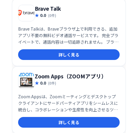
地球に貢献できる、革新的なソリューションです。
Brave Talk
0.0
(0件)
Brave Talkは、Braveブラウザ上で利用できる、追加
アプリ不要の無料ビデオ通話サービスです。 完全プラ
イベートで、通話内容は一切追跡されません。 ブラウ
ザだけで手軽に、安心してビデオ通話をお楽しみくだ
詳しく見る
さい。
Zoom Apps（ZOOMアプリ）
0.0
(0件)
Zoom Appsは、Zoomミーティングとデスクトップ
クライアントにサードパーティアプリをシームレスに
統合し、コラボレーションや生産性を向上させるツー
ルです。現在約50種類のアプリが利用可能で、エンタ
詳しく見る
ーテインメントも強化します。会議中にアプリを直接
起動し、より効率的で充実したミーティングを実現で