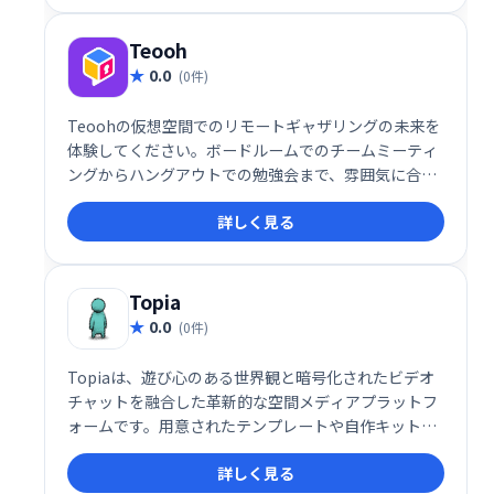
Teooh
0.0
(0件)
Teoohの仮想空間でのリモートギャザリングの未来を
体験してください。ボードルームでのチームミーティ
ングからハングアウトでの勉強会まで、雰囲気に合っ
た最適な部屋を選択してください。あなたが本当にお
詳しく見る
互いの部屋にいるようにチャットしてください。
Topia
0.0
(0件)
Topiaは、遊び心のある世界観と暗号化されたビデオ
チャットを融合した革新的な空間メディアプラットフ
ォームです。用意されたテンプレートや自作キット
で、自分だけの空間を簡単に構築可能。ディナー、ポ
詳しく見る
ッドキャスト、コンサート、会議など、500以上のバ