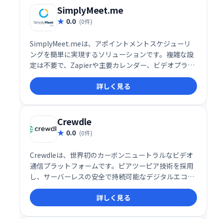
ニーズにも対応する柔軟性も魅力です。
SimplyMeet.me
0.0
(0件)
SimplyMeet.meは、アポイントメントスケジューリ
ングを簡単に実現するソリューションです。複雑な設
定は不要で、Zapierや主要カレンダー、ビデオプラッ
トフォームとの統合も可能です。スムーズな予約管理
詳しく見る
で、お客様と効率的なミーティングを実現します。業
務効率化に繋がるシンプルで使いやすいシステムで
す。
Crewdle
0.0
(0件)
Crewdleは、世界初のカーボンニュートラルなビデオ
通信プラットフォームです。ピアツーピア技術を採用
し、サーバーレスの安全で持続可能なデジタルエコシ
ステムを実現しました。従来のビデオ会議システムと
詳しく見る
は異なり、環境への負荷を最小限に抑えながら、高品
質なコミュニケーションを提供します。一度の会話で