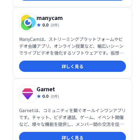
manycam
0.0
(0件)
ManyCamは、ストリーミングプラットフォームやビ
デオ会議アプリ、オンライン授業など、幅広いシーン
でライブビデオを強化するソフトウェアです。仮想背
景やエフェクトの追加、複数のカメラ切り替えなどの
詳しく見る
高度な機能を搭載し、ビデオ通話や配信をより魅力的
に演出します。プロフェッショナルから初心者まで使
いやすい設計で、様々な用途に対応可能です。
Garnet
0.0
(0件)
Garnetは、コミュニティを繋ぐオールインワンアプリ
です。チャット、ビデオ通話、ゲーム、イベント開催
など、様々な機能を提供し、メンバー間の交流を促進
します。砕氷船機能なども搭載し、新たな出会いをサ
詳しく見る
ポートします。未来をシンプルにする、次世代コミュ