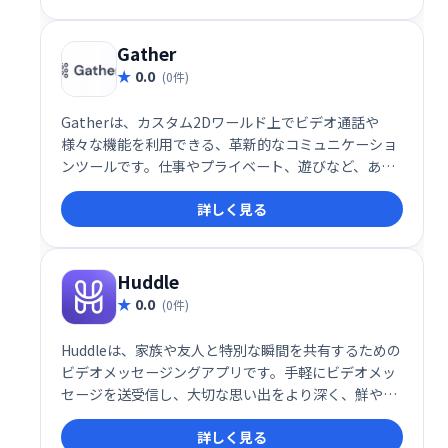
ーチャル空間が利用可能です。あなただけの世界を創
造し、新たなコミュニケーション体験を創造しましょ
う。
Gather
0.0
(0件)
Gatherは、カスタム2Dワールド上でビデオ通話や
様々な機能を利用できる、革新的なコミュニケーショ
ンツールです。仕事やプライベート、遊びなど、あら
ゆるシーンで、より自然で楽しい集まりを実現しま
詳しく見る
す。集まることをより自発的で魅力的なものに変え、
新たなコミュニケーション体験を提供します。
Huddle
0.0
(0件)
Huddleは、家族や友人と特別な瞬間を共有するための
ビデオメッセージングアプリです。手軽にビデオメッ
セージを送受信し、大切な思い出をより深く、鮮やか
に共有できます。 思い出を繋ぎ、大切な人とより緊密
詳しく見る
な関係を築きましょう。