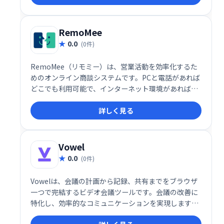
ニティアプリです。
RemoMee
0.0
(0件)
RemoMee（リモミー）は、営業活動を効率化するた
めのオンライン商談システムです。PCと電話があれば
どこでも利用可能で、インターネット環境があれば、
スムーズに商談を進められます。営業コストと時間を
詳しく見る
削減しながら効率的な営業活動を支援し、売上向上を
目指せる便利なツールです。
Vowel
0.0
(0件)
Vowelは、会議の計画から記録、共有までをブラウザ
一つで完結するビデオ会議ツールです。会議の改善に
特化し、効率的なコミュニケーションを実現します。
スムーズな進行と情報共有で、生産性の向上に貢献し