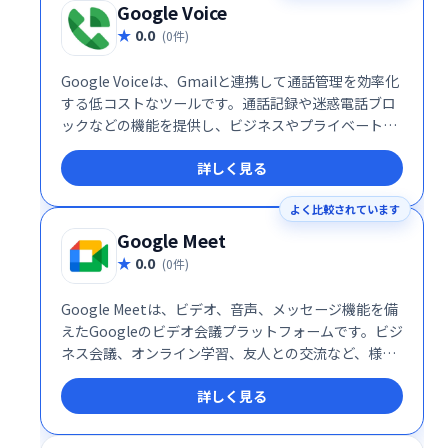
Google Voice
0.0
(0件)
Google Voiceは、Gmailと連携して通話管理を効率化
する低コストなツールです。通話記録や迷惑電話ブロ
ックなどの機能を提供し、ビジネスやプライベートで
の通話管理をスマートにサポートします。
詳しく見る
よく比較されています
Google Meet
0.0
(0件)
Google Meetは、ビデオ、音声、メッセージ機能を備
えたGoogleのビデオ会議プラットフォームです。ビジ
ネス会議、オンライン学習、友人との交流など、様々
なシーンで活用できます。シンプルで高機能なインタ
詳しく見る
ーフェースで、スムーズなコミュニケーションを実
現。場所を選ばず、チームや仲間と簡単に繋がること
を可能にします。 無料プランから利用でき、ビジネス