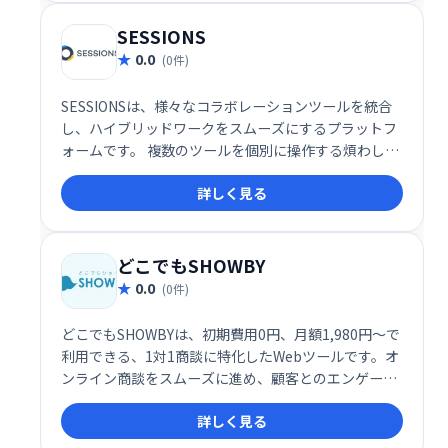
きます。
SESSIONS
0.0
(0件)
SESSIONSは、様々なコラボレーションツールを統合
し、ハイブリッドワークをスムーズにするプラットフ
ォームです。 複数のツールを個別に操作する煩わしさ
を解消し、1つの場所で全てのコミュニケーションを
詳しく見る
管理できます。 効率的な情報共有と円滑なチームワー
クを実現し、生産性の向上に貢献します。
どこでもSHOWBY
0.0
(0件)
どこでもSHOWBYは、初期費用0円、月額1,980円～で
利用できる、1対1商談に特化したWebツールです。オ
ンライン商談をスムーズに進め、顧客とのエンゲージ
メントを高めます。手軽に導入でき、効率的な営業活
詳しく見る
動を実現します。