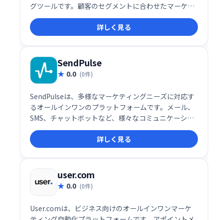
グツールです。顧客のセグメントに合わせたマーケテ
ィングアプローチが可能です。Makeshopとの連携が
詳しく見る
できます。
SendPulse
0.0
(0件)
SendPulseは、多様なマーケティングニーズに対応す
るオールインワンのプラットフォームです。メール、
SMS、チャットボットなど、様々なコミュニケーショ
ンチャネルを活用したマーケティングキャンペーンを
詳しく見る
効率的に実行できます。ユーザーフレンドリーなイン
ターフェースで、初心者にも簡単に利用可能。顧客エ
ンゲージメントを高め、ビジネス成長を促進します。
詳細な分析機能も搭載し、効果測定も容易です。
user.com
0.0
(0件)
User.comは、ビジネス向けのオールインワンマーケ
ティング自動化プラットフォームです。アポイントメ