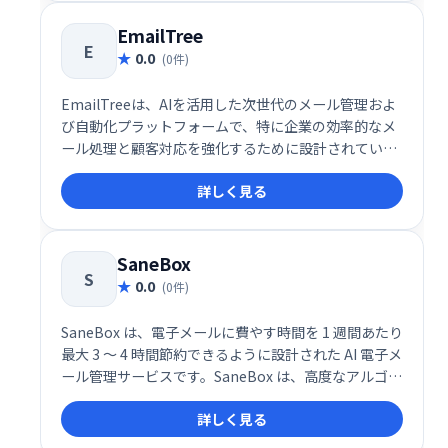
SaaS企業やスタートアップを中心に注目を集めていま
す。
EmailTree
E
0.0
(0件)
EmailTreeは、AIを活用した次世代のメール管理およ
び自動化プラットフォームで、特に企業の効率的なメ
ール処理と顧客対応を強化するために設計されていま
す。このサービスは、AIによるメールの分類、返信提
詳しく見る
案、センチメント分析を統合し、受信トレイ管理の生
産性を劇的に向上させます。
SaneBox
S
0.0
(0件)
SaneBox は、電子メールに費やす時間を 1 週間あたり
最大 3 ～ 4 時間節約できるように設計された AI 電子メ
ール管理サービスです。SaneBox は、高度なアルゴリ
ズムと機械学習を使用して、受信した電子メールを重
詳しく見る
要度に応じて自動的にフォルダーに分類します。これ
により、無関係なメッセージを分類する時間を減ら