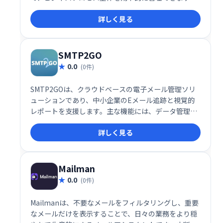
プロジェクト管理、顧客予約、請求書発行、オンライ
詳しく見る
ン契約、支払い管理など、ビジネスに必要な機能をワ
ンストップで提供。スムーズなワークフローを実現
し、生産性を向上させます。
SMTP2GO
0.0
(0件)
SMTP2GOは、クラウドベースの電子メール管理ソリ
ューションであり、中小企業のEメール追跡と視覚的
レポートを支援します。主な機能には、データ管理、
電子メールモニタリング、ブラックリスト、品質テス
詳しく見る
ト、記録管理、電子メール認証、APIなどがありま
す。
Mailman
0.0
(0件)
Mailmanは、不要なメールをフィルタリングし、重要
なメールだけを表示することで、日々の業務をより穏