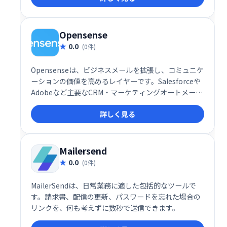
たい企業に最適です。
Opensense
0.0
(0件)
Opensenseは、ビジネスメールを拡張し、コミュニケ
ーションの価値を高めるレイヤーです。Salesforceや
Adobeなど主要なCRM・マーケティングオートメーシ
ョンツールとのネイティブ連携により、メール送信時
詳しく見る
に3つの強力な機能を利用可能。日常業務の効率化と
生産性向上に貢献します。よりスマートなコミュニケ
ーションで、ビジネスの可能性を最大限に引き出しま
しょう。
Mailersend
0.0
(0件)
MailerSendは、日常業務に適した包括的なツールで
す。請求書、配信の更新、パスワードを忘れた場合の
リンクを、何も考えずに数秒で送信できます。