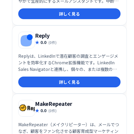
やかで生産的にするメールアシスタントです。中断を
最小限に抑え、集中力を高め、効率的なメール管理を
詳しく見る
実現します。 煩わしいメールに邪魔されることなく、
大切な業務に集中しましょう。
Reply
0.0
(0件)
Replyは、LinkedInで潜在顧客の調査とエンゲージメ
ントを効率化するChrome拡張機能です。LinkedIn
Sales Navigatorと連携し、個々の、または複数の見
込み客のメールアドレスを迅速かつ簡単に検索・確認
詳しく見る
できます。営業活動の効率化に役立つツールです。
MakeRepeater
0.0
(0件)
MakeRepeater（メイクリピーター）は、メールでつ
なぎ、顧客をファン化させる顧客育成型マーケティン