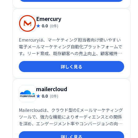
客満足度の向上に貢献します。
Emercury
0.0
(0件)
Emercuryは、マーケティング担当者向け使いやすい
電子メールマーケティング自動化プラットフォームで
す。リード育成、既存顧客への売上向上、顧客維持率
向上を支援します。メールマーケティングのベストプ
詳しく見る
ラクティスに基づいた教育機能も提供し、自動化の最
適化、配信・エンゲージメントの改善を実現します。
ビジネスの成長を加速させる強力なツールです。
mailercloud
0.0
(0件)
Mailercloudは、クラウド型のEメールマーケティング
ツールで、強力な機能によりオーディエンスとの関係
を深め、エンゲージメント率やコンバージョンの向上
を支援します。直感的なインターフェースと柔軟な機
詳しく見る
能で、マーケティングキャンペーンを効果的に展開し