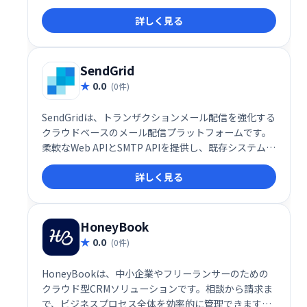
ーはメール内で必要なアクションを実行できます。こ
詳しく見る
れにより、エンゲージメントの向上とコンバージョン
率の改善に貢献します。顧客体験をスムーズにし、効
率的なマーケティングを実現しましょう。
SendGrid
0.0
(0件)
SendGridは、トランザクションメール配信を強化する
クラウドベースのメール配信プラットフォームです。
柔軟なWeb APIとSMTP APIを提供し、既存システムと
の容易な統合を実現します。スケーラブルなインフラ
詳しく見る
ストラクチャにより、大量のメール送信にも対応可
能。数分で稼働開始でき、ビジネスの成長をサポート
します。
HoneyBook
0.0
(0件)
HoneyBookは、中小企業やフリーランサーのための
クラウド型CRMソリューションです。相談から請求ま
で、ビジネスプロセス全体を効率的に管理できます。