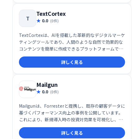
し、重要なこと、つまり電子メール以外のあらゆるこ
とに集中できるようになります。
TextCortex
T
0.0
(0件)
TextCortexは、AIを搭載した革新的なデジタルマーケ
ティングツールであり、人間のような自然で効果的な
コンテンツを簡単に作成できるプラットフォームで
す。この多機能ツールは、企業やマーケターが効率的
詳しく見る
に高品質なコンテンツを作成・管理できるように設計
されており、書き換えや要約、トーン調整など、コン
テンツ制作に必要な機能を一元化しています。
Mailgun
0.0
(0件)
Mailgunは、Forresterと提携し、既存の顧客データに
基づくパフォーマンス向上の事例を公開しています。
これにより、新規導入時の投資対効果を可視化し、信
頼性を高めています。
詳しく見る