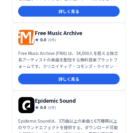
楽を無料で探し、ダウンロードできます。Spotifyのよ
詳しく見る
うな使いやすさで、動画制作をスムーズに進めましょ
う！
Free Music Archive
0.0
(0件)
Free Music Archive (FMA) は、34,000人を超える独立
系アーティストの楽曲を配信する無料音楽プラットフ
ォームです。クリエイティブ・コモンズ・ライセンス
のもと、世界190ヶ国以上で利用可能。Tribe of Noise
詳しく見る
が運営し、アーティストへの収益機会提供も目指して
います。高品質な音楽を自由に聴き、サポートできる
サービスです。
Epidemic Sound
0.0
(0件)
Epidemic Soundは、3万曲以上の楽曲と6万種類以上
のサウンドエフェクトを提供する、ダウンロード可能