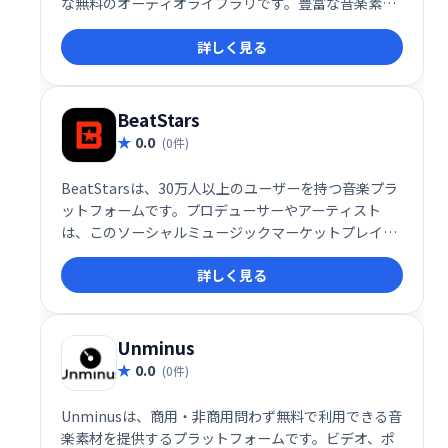
な無料のオーディオライブラリです。豊富な音楽素材
で、動画制作やコンテンツ作成を簡単に、そして高品
詳しく見る
質に仕上げることができます。
BeatStars
0.0
(0件)
BeatStarsは、30万人以上のユーザーを持つ音楽プラ
ットフォームです。プロデューサーやアーティスト
は、このソーシャルミュージックマーケットプレイス
を通じて、楽曲の制作、販売、配信、共有、そしてコ
詳しく見る
ラボレーションを容易に行えます。オンラインストリ
ーミングにも対応し、音楽制作に関わる全てをサポー
トします。
Unminus
0.0
(0件)
Unminusは、商用・非商用問わず無料で利用できる音
楽素材を提供するプラットフォームです。ビデオ、ポ