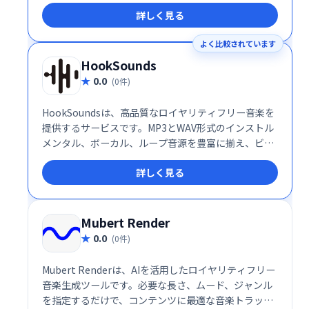
ファイルを編集するためのAdvancedEditorを提供し
詳しく見る
ます。チームと役割を作成できます。
よく比較されています
HookSounds
0.0
(0件)
HookSoundsは、高品質なロイヤリティフリー音楽を
提供するサービスです。MP3とWAV形式のインストル
メンタル、ボーカル、ループ音源を豊富に揃え、ビデ
オプロジェクトなどに手軽に利用できます。アーティ
詳しく見る
ストが所有・運営しており、ダウンロードしてすぐに
使用可能です。あなたの動画制作を、高品質な音楽で
さらに魅力的に演出しましょう。
Mubert Render
0.0
(0件)
Mubert Renderは、AIを活用したロイヤリティフリー
音楽生成ツールです。必要な長さ、ムード、ジャンル
を指定するだけで、コンテンツに最適な音楽トラック