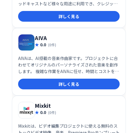
ッドキャストなど様々な用途に利用でき、クレジット
表記は任意です。アーティストへの露出向上にも繋が
詳しく見る
るため、クリエイターにとって理想的な音楽素材源と
なります。自由に音楽を選び、作品をさらに魅力的に
彩りましょう。
AIVA
0.0
(0件)
AIVAは、AI搭載の音楽作曲家です。プロジェクトに合
わせてオリジナルのパーソナライズされた音楽を創作
します。 複雑な作業をAIVAに任せ、時間とコストを節
約しながら、あなたのプロジェクトに最適な音楽を手
詳しく見る
に入れましょう。 革新的なAI技術で、想像を超える音
楽体験を提供します。
Mixkit
0.0
(0件)
Mixkitは、ビデオ編集プロジェクトに使える無料のス
トックビデオ映像、音楽、Premiere Proテンプレート