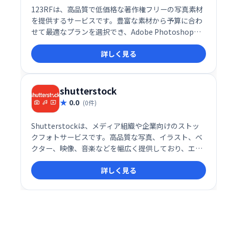
123RFは、高品質で低価格な著作権フリーの写真素材
を提供するサービスです。豊富な素材から予算に合わ
せて最適なプランを選択でき、Adobe Photoshopア
ドオンにも対応。検索、購入、デザインまでシームレ
詳しく見る
スに行えます。100％返金保証付きで安心してご利用
いただけます。
shutterstock
0.0
(0件)
Shutterstockは、メディア組織や企業向けのストッ
クフォトサービスです。高品質な写真、イラスト、ベ
クター、映像、音楽などを幅広く提供しており、エデ
ィトリアルから抽象画、自然、金融など多様なカテゴ
詳しく見る
リを網羅しています。マーケティングやクリエイティ
ブ制作に最適な素材を、簡単に探し、利用できます。