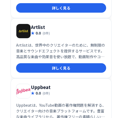
を自動生成します。既存のオーディオストックでは不
詳しく見る
十分な場合でも、Mubert Renderなら、完璧にフィッ
トするオリジナル音楽を簡単に作成できます。
Artlist
0.0
(0件)
Artlistは、世界中のクリエイターのために、無制限の
音楽とサウンドエフェクトを提供するサービスです。
高品質な楽曲や効果音を使い放題で、動画制作やコン
テンツ作成を自由に、創造的に行えます。制作の制限
詳しく見る
をなくし、想像力を羽ばたかせましょう。
Uppbeat
0.0
(0件)
Uppbeatは、YouTube動画の著作権問題を解消する、
クリエイター向けの音楽プラットフォームです。豊富
な楽曲ライブラリから、著作権フリーの素晴らしい音