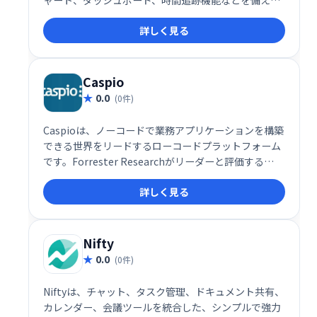
ャート、ダッシュボード、時間追跡機能などを備え、
タスクや課題の追跡、顧客対応、スプリント計画など
詳しく見る
を効率化します。柔軟なワークフロー設定と、マーク
ダウンや絵文字反応にも対応。10ユーザーまでは無料
で利用でき、クラウドまたはスタンドアロンで導入可
能です。
Caspio
0.0
(0件)
Caspioは、ノーコードで業務アプリケーションを構築
できる世界をリードするローコードプラットフォーム
です。Forrester Researchがリーダーと評価する
Caspioは、クラウドデータベース、ビジュアルアプリ
詳しく見る
ケーションビルダー、エンタープライズレベルのセキ
ュリティなどを統合。ビジネスオペレーションのデジ
タル化を促進し、ワークフローの効率化を実現しま
す。スケーラブルなグローバルインフラストラクチャ
Nifty
により、ビジネスニーズに合わせた柔軟な対応が可能
0.0
(0件)
です。
Niftyは、チャット、タスク管理、ドキュメント共有、
カレンダー、会議ツールを統合した、シンプルで強力