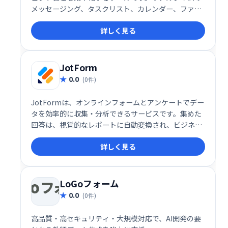
メッセージング、タスクリスト、カレンダー、ファイ
ル共有機能により、チームメンバーは常に状況を把握
詳しく見る
し、スムーズに連携できます。優先順位付けや期限管
理も容易になり、生産性の向上に貢献します。
JotForm
0.0
(0件)
JotFormは、オンラインフォームとアンケートでデー
タを効率的に収集・分析できるサービスです。集めた
回答は、視覚的なレポートに自動変換され、ビジネス
の新たな気づきを得ることができます。クライアント
詳しく見る
や同僚との共有もスムーズに行えます。
LoGoフォーム
0.0
(0件)
高品質・高セキュリティ・大規模対応で、AI開発の要