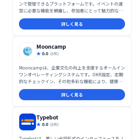
ンで管理できるプラットフォームです。イベントの運
営に必要な機能を網羅し、参加者にとって魅力的な体
験を提供します。スムーズなイベント実施と参加者エ
詳しく見る
ンゲージメントの向上を実現し、オンラインイベント
を成功に導きます。
Mooncamp
0.0
(0件)
Mooncampは、企業文化の向上を支援するオールイン
ワンオペレーティングシステムです。OKR設定、定期
的なチェックイン、その他多彩な機能により、健康で
幸福感にあふれ、高いパフォーマンスを発揮できる職
詳しく見る
場環境を実現します。社員のエンゲージメントを高
め、組織全体の成長を促進します。
Typebot
0.0
(0件)
Typebotは、美しい会話形式のインターフェースをノ