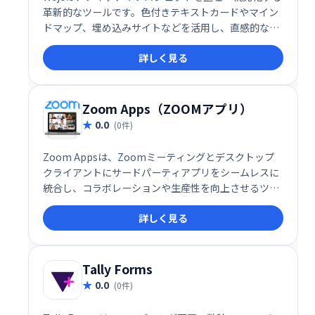
革新的なツールです。色付きテキストカードやマイン
ドマップ、埋め込みサイトなどを活用し、直感的な操
作で作業を効率化。オンラインコラボレーションにも
詳しく見る
対応し、チームでの作業もスムーズに進められます。
9月と10月は全アカウント無料でご利用いただけま
す。独自のハイパースペースで、創造性を最大限に発
揮しましょう！
Zoom Apps（ZOOMアプリ）
0.0
(0件)
Zoom Appsは、Zoomミーティングとデスクトップ
クライアントにサードパーティアプリをシームレスに
統合し、コラボレーションや生産性を向上させるツー
ルです。現在約50種類のアプリが利用可能で、エンタ
詳しく見る
ーテインメントも強化します。会議中にアプリを直接
起動し、より効率的で充実したミーティングを実現で
きます。
Tally Forms
0.0
(0件)