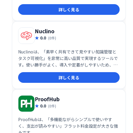
詳しく見る
Nuclino
0.0
(0件)
Nuclinoは、「素早く共有できて見やすい知識管理と
タスク可視化」を非常に高い品質で実現するツールで
す。使い勝手がよく、導入や定着がしやすいため、コ
ミュニケーションコストや情報散逸に悩む企業にとっ
詳しく見る
て、魅力的なソリューションです。ENT向け機能とAI
支援を備えた有償プランも整っており、成長に応じた
スケーラブルな運用が可能です
ProofHub
0.0
(0件)
ProofHubは、「多機能ながらシンプルで使いやす
く、支出が読みやすい」フラット料金設定が大きな強
みです。