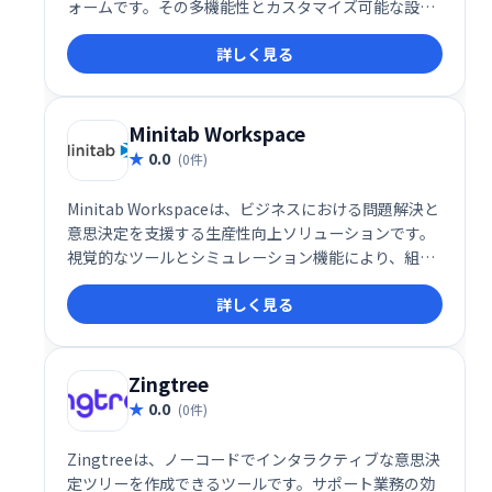
ォームです。その多機能性とカスタマイズ可能な設計
により、個人から企業、さらには研究機関まで、幅広
詳しく見る
いユーザーに最適なソリューションを提供します。
Minitab Workspace
0.0
(0件)
Minitab Workspaceは、ビジネスにおける問題解決と
意思決定を支援する生産性向上ソリューションです。
視覚的なツールとシミュレーション機能により、組織
のプロセスを可視化し、複雑な問題を効果的に分析で
詳しく見る
きます。業務改善やリスク管理をスムーズに進め、よ
り良い意思決定をサポートします。直感的な操作性
で、専門知識がなくても容易に利用可能です。
Zingtree
0.0
(0件)
Zingtreeは、ノーコードでインタラクティブな意思決
定ツリーを作成できるツールです。サポート業務の効