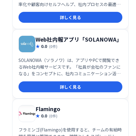
率化や顧客向けセルフヘルプ、社内プロセスの最適化
に最適。複雑なフローを分かりやすい選択肢形式で表
詳しく見る
示し、ユーザーをスムーズに導きます。ITスキル不要
で、ビジネス担当者自身が柔軟に作成・運用できるた
め、迅速な導入と改善が可能です。様々なビジネスシ
ーンで、ユーザー体験と業務効率の向上を実現しま
Web社内報アプリ「SOLANOWA」
す。
0.0
(0件)
SOLANOWA（ソラノワ）は、アプリやPCで閲覧でき
るWeb社内報サービスです。「社員が会社のファンに
なる」をコンセプトに、社内コミュニケーション活性
化を支援します。豊富な機能で情報共有を効率化し、
詳しく見る
エンゲージメント向上に貢献します。2021年にはITR
市場調査レポートで3年連続シェアNo.1を獲得。国内
外70万ユーザーにご利用いただいています。いつでも
どこでも、スムーズな情報伝達を実現します。
Flamingo
0.0
(0件)
フラミンゴ(Flamingo)を使用すると、チームの有給時