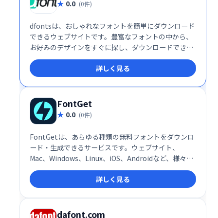
0.0
(0件)
dfontsは、おしゃれなフォントを簡単にダウンロード
できるウェブサイトです。豊富なフォントの中から、
お好みのデザインをすぐに探し、ダウンロードできま
す。デザインの幅を広げ、クリエイティブな表現を豊
詳しく見る
かにしたい方におすすめです。
FontGet
0.0
(0件)
FontGetは、あらゆる種類の無料フォントをダウンロ
ード・生成できるサービスです。ウェブサイト、
Mac、Windows、Linux、iOS、Androidなど、様々な
プラットフォームに対応。サンセリフ、スクリプト、
詳しく見る
ウェスタンなど、豊富なカテゴリのフォントが揃い、
洗練されたデザインを実現します。 クラス最高の
FontGeneratorも搭載。お好みのフォントを簡単に見
つけて、ダウンロードしてください。
dafont.com