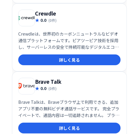
Crewdle
0.0
(0件)
Crewdleは、世界初のカーボンニュートラルなビデオ
通信プラットフォームです。ピアツーピア技術を採用
し、サーバーレスの安全で持続可能なデジタルエコシ
ステムを実現しました。従来のビデオ会議システムと
詳しく見る
は異なり、環境への負荷を最小限に抑えながら、高品
質なコミュニケーションを提供します。一度の会話で
地球に貢献できる、革新的なソリューションです。
Brave Talk
0.0
(0件)
Brave Talkは、Braveブラウザ上で利用できる、追加
アプリ不要の無料ビデオ通話サービスです。 完全プラ
イベートで、通話内容は一切追跡されません。 ブラウ
ザだけで手軽に、安心してビデオ通話をお楽しみくだ
詳しく見る
さい。