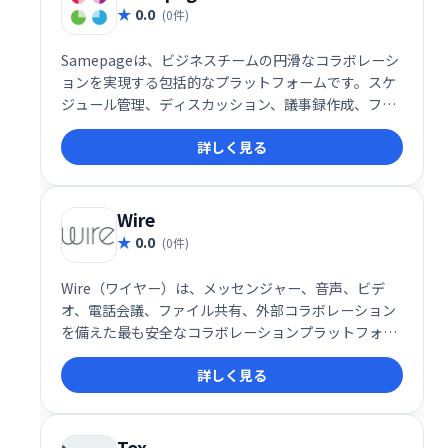
0.0
(0件)
Samepageは、ビジネスチームの円滑なコラボレーシ
ョンを実現する包括的なプラットフォームです。スケ
ジュール管理、ディスカッション、議事録作成、ファ
イル共有、インスタントメッセージ、タスク管理な
詳しく見る
ど、チームワークに必要な機能を一つに集約。情報の
一元化による効率化と、スムーズなコミュニケーショ
ン促進で、生産性向上をサポートします。単一のプラ
ットフォームでチームワークを強化し、ビジネスの成
Wire
功に貢献します。
0.0
(0件)
Wire（ワイヤー）は、メッセンジャー、音声、ビデ
オ、電話会議、ファイル共有、外部コラボレーション
を備えた最も安全なコラボレーションプラットフォー
ムであり、すべてが最も安全なエンドツーエンドWire
詳しく見る
化によって保護されています。
Tox