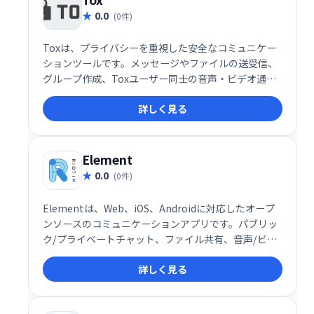
0.0
(0件)
Toxは、プライバシーを重視した安全なコミュニケー
ションツールです。メッセージやファイルの送受信、
グループ作成、Toxユーザー同士の音声・ビデオ通話
などが可能です。個人情報の保護を最優先し、安全に
詳しく見る
コミュニケーションを取ることができます。
Element
0.0
(0件)
Elementは、Web、iOS、Androidに対応したオープ
ンソースのコミュニケーションアプリです。パブリッ
ク/プライベートチャット、ファイル共有、音声/ビデ
オ会議などを提供し、GitHubやJiraなどとの統合も可
詳しく見る
能です。カジュアルなチャットから本格的なコラボレ
ーションまで、あらゆるニーズに対応します。