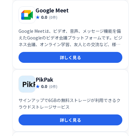
Google Meet
0.0
(0件)
Google Meetは、ビデオ、音声、メッセージ機能を備
えたGoogleのビデオ会議プラットフォームです。ビジ
ネス会議、オンライン学習、友人との交流など、様々
なシーンで活用できます。シンプルで高機能なインタ
詳しく見る
ーフェースで、スムーズなコミュニケーションを実
現。場所を選ばず、チームや仲間と簡単に繋がること
を可能にします。 無料プランから利用でき、ビジネス
ニーズにも対応する柔軟性も魅力です。
PikPak
0.0
(0件)
サインアップで6GBの無料ストレージが利用できるク
ラウドストレージサービス
詳しく見る