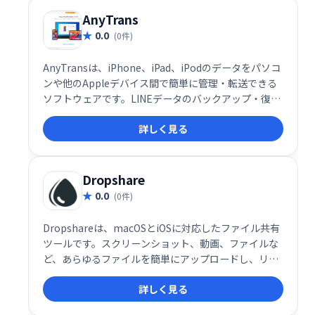
AnyTrans
0.0
(0件)
AnyTransは、iPhone、iPad、iPodのデータをパソコ
ンや他のAppleデバイス間で簡単に管理・転送できる
ソフトウェアです。LINEデータのバックアップ・復
元、HEICファイル変換、着信音作成など、多彩な機能
詳しく見る
を搭載。直感的な操作性で、専門知識がなくてもスム
ーズに利用できます。データの同期を気にせず、自由
にデバイス間でデータのやり取りを実現します。
Dropshare
0.0
(0件)
Dropshareは、macOSとiOSに対応したファイル共有
ツールです。スクリーンショット、動画、ファイルな
ど、あらゆるファイルを簡単にアップロードし、リン
クで瞬時に共有できます。一般的なストレージサービ
詳しく見る
スやセルフホストソリューションにも対応。スムーズ
なファイル共有を実現します。