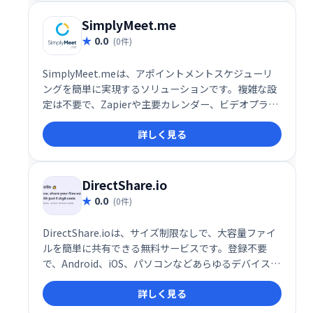
SimplyMeet.me
0.0
(0件)
SimplyMeet.meは、アポイントメントスケジューリ
ングを簡単に実現するソリューションです。複雑な設
定は不要で、Zapierや主要カレンダー、ビデオプラッ
トフォームとの統合も可能です。スムーズな予約管理
詳しく見る
で、お客様と効率的なミーティングを実現します。業
務効率化に繋がるシンプルで使いやすいシステムで
す。
DirectShare.io
0.0
(0件)
DirectShare.ioは、サイズ制限なしで、大容量ファイ
ルを簡単に共有できる無料サービスです。登録不要
で、Android、iOS、パソコンなどあらゆるデバイスに
対応。迅速かつ手軽にファイルを共有できます。
詳しく見る