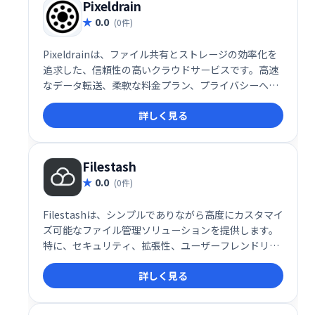
Pixeldrain
0.0
(0件)
Pixeldrainは、ファイル共有とストレージの効率化を
追求した、信頼性の高いクラウドサービスです。高速
なデータ転送、柔軟な料金プラン、プライバシーへの
徹底した配慮により、個人ユーザーから企業まで幅広
詳しく見る
い層に支持されています。特に、大容量ファイルを頻
繁に扱うクリエイターやプライバシーを重視する利用
者にとって、Pixeldrainは理想的な選択肢となるでし
ょう。
Filestash
0.0
(0件)
Filestashは、シンプルでありながら高度にカスタマイ
ズ可能なファイル管理ソリューションを提供します。
特に、セキュリティ、拡張性、ユーザーフレンドリー
な操作性を重視する企業にとって理想的な選択肢で
詳しく見る
す。企業のストレージ運用を次のレベルに引き上げる
ために、Filestashの導入を検討してみてはいかがでし
ょうか。