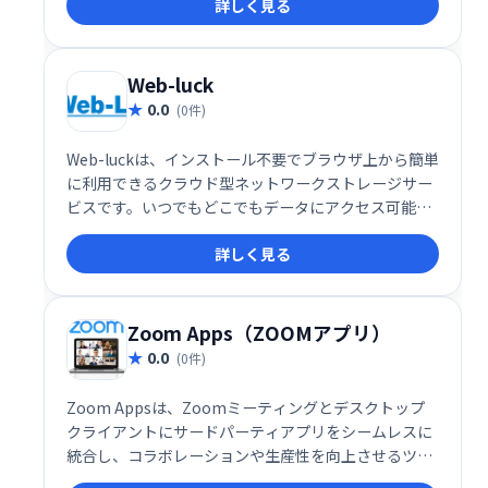
詳しく見る
データ抽出などが可能です。必要なデータだけを選択
的に操作でき、iOSデバイスのデータを効率的に管理
できます。
Web-luck
0.0
(0件)
Web-luckは、インストール不要でブラウザ上から簡単
に利用できるクラウド型ネットワークストレージサー
ビスです。いつでもどこでもデータにアクセス可能
で、場所を問わず効率的なデータ管理を実現します。
詳しく見る
Zoom Apps（ZOOMアプリ）
0.0
(0件)
Zoom Appsは、Zoomミーティングとデスクトップ
クライアントにサードパーティアプリをシームレスに
統合し、コラボレーションや生産性を向上させるツー
ルです。現在約50種類のアプリが利用可能で、エンタ