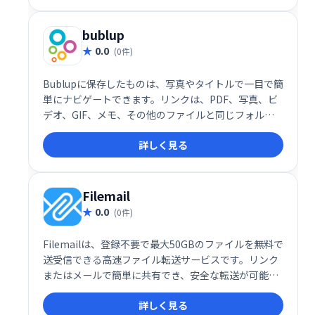
bublup
0.0
(0件)
Bublupに保存したものは、写真やタイトルで一目で簡
単にナビゲートできます。リンクは、PDF、写真、ビ
デオ、GIF、メモ、その他のファイルと同じフォルダ
ーに保存してください。レシピや面白いミームを集め
詳しく見る
ているときも、友達と旅行を計画しているときも、仕
事のプロジェクトをしているときも、すべてがうまく
調和しています。
Filemail
0.0
(0件)
Filemailは、登録不要で最大50GBのファイルを無料で
送受信できる高速ファイル転送サービスです。リンク
またはメールで簡単に共有でき、安全な転送が可能で
す。有料会員なら容量無制限で利用できます。大きな
詳しく見る
ファイルの送受信に最適なソリューションです。