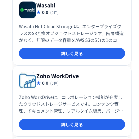
Wasabi
0.0
(0件)
Wasabi Hot Cloud Storageは、エンタープライズク
ラスのS3互換オブジェクトストレージです。階層構造
がなく、無限のデータ容量をAWS S3の5分の1のコス
トで提供します。高速なアクセスと高い信頼性を備
詳しく見る
え、データのバックアップ、ディザスタリカバリ、ア
ーカイブなどに最適です。ビジネスの成長を支援す
る、コストパフォーマンスに優れたクラウドストレー
ジをお探しなら、Wasabiをご検討ください。
Zoho WorkDrive
0.0
(0件)
Zoho WorkDriveは、コラボレーション機能が充実し
たクラウドストレージサービスです。コンテンツ管
理、ドキュメント管理、リアルタイム編集、バージョ
ン管理などを提供し、チームでの作業効率を向上させ
詳しく見る
ます。SaaS、iOS、Androidに対応し、ドキュメント
やウェビナーによるトレーニングも用意。月額$2.50〜
利用可能で、無料プランと無料トライアルも提供して