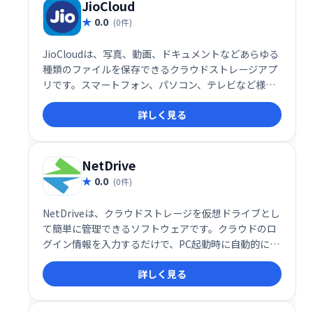
容易です。チーム、部門、プロジェクト単位での整理
JioCloud
も可能です。
0.0
(0件)
JioCloudは、写真、動画、ドキュメントなどあらゆる
種類のファイルを保存できるクラウドストレージアプ
リです。スマートフォン、パソコン、テレビなど様々
なデバイスからアクセス可能。最大100GBのオンライ
詳しく見る
ンストレージが利用でき、プロモーションを利用すれ
ばさらに容量を増やすことも可能です。大切な思い出
やファイルを安全に、そして簡単に管理しましょう。
NetDrive
0.0
(0件)
NetDriveは、クラウドストレージを仮想ドライブとし
て簡単に管理できるソフトウェアです。クラウドのロ
グイン情報を入力するだけで、PC起動時に自動的にす
べてのストレージが表示され、まるでローカルドライ
詳しく見る
ブのように利用できます。煩わしいログイン作業から
解放され、クラウドストレージをより効率的に活用で
きます。