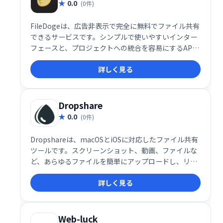
0.0
(0件)
FileDogeは、広告非表示で完全に無料でファイル共有
できるサービスです。シンプルで使いやすいインター
フェースと、プロジェクトへの統合を容易にするAPI
を提供しています。手軽にファイルを共有したい個人
詳しく見る
や、API連携によるシステム構築を検討する開発者に
も最適です。
Dropshare
0.0
(0件)
Dropshareは、macOSとiOSに対応したファイル共有
ツールです。スクリーンショット、動画、ファイルな
ど、あらゆるファイルを簡単にアップロードし、リン
クで瞬時に共有できます。一般的なストレージサービ
詳しく見る
スやセルフホストソリューションにも対応。スムーズ
なファイル共有を実現します。
Web-luck