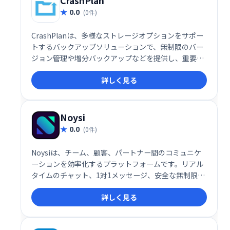
CrashPlan
0.0
(0件)
CrashPlanは、多様なストレージオプションをサポー
トするバックアップソリューションで、無制限のバー
ジョン管理や増分バックアップなどを提供し、重要な
データを安全に保護します。
詳しく見る
Noysi
0.0
(0件)
Noysiは、チーム、顧客、パートナー間のコミュニケ
ーションを効率化するプラットフォームです。リアル
タイムのチャット、1対1メッセージ、安全な無制限ク
ラウドストレージ、高度なタスクマネージャーなどを
詳しく見る
提供。ビデオ通話、画面共有、ファイル共有にも対応
し、プロジェクトの整理や進捗管理をスムーズに行え
ます。アプリ連携機能も備え、既存ツールとの統合も