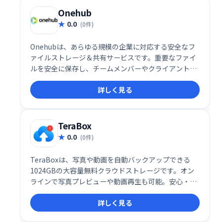
います。Onehub、Box、Tresoritなどとの競合製品
Onehub
として、高い利便性を誇ります。
0.0
(0件)
Onehubは、あらゆる規模の企業に対応する安全なフ
ァイルストレージ＆共有サービスです。重要なファイ
ルを安全に保存し、チームメンバーやクライアントと
簡単に共有できます。スムーズな共同作業を実現し、
詳しく見る
ビジネスの効率化をサポートします。
TeraBox
0.0
(0件)
TeraBoxは、写真や動画を自動バックアップできる
1024GBの大容量無料クラウドストレージです。オン
ラインで写真プレビューや動画再生も可能。安心・安
全に大切なデータを保存・管理できます。登録も簡単
詳しく見る
で、すぐに使い始められます。