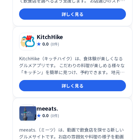
て飲食店を選べるよう支援します。 お店選びのストレ
スを軽減し、快適な外食体験を提供します。 明石で美
詳しく見る
味しい食事を楽しみたい障害者の方、そしてそのご家
族にとって、頼りになる情報サイトです。
KitchHike
0.0
(0件)
KitchHike（キッチハイク）は、食体験が楽しくなる
グルメアプリです。 こだわりの料理が楽しめる様々な
「キッチン」を簡単に見つけ、予約できます。 地元の
人と交流しながら、特別な食の思い出を創りません
詳しく見る
か？ 新しいグルメ体験で、あなたの食の世界を広げま
しょう！
meeats.
0.0
(0件)
meeats.（ミーツ）は、動画で飲食店を探せる新しい
グルメサイトです。お店の雰囲気や料理の様子を動画