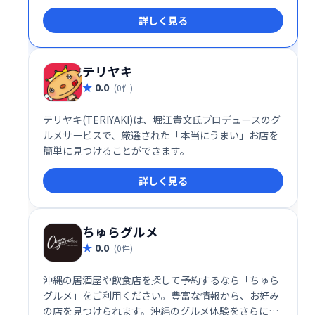
らゆる業態に対応した機能を一元的に管理すること
詳しく見る
で、飲食店の効率化や収益向上を実現します。柔軟性
の高いシステム設計とサポート体制により、小規模な
カフェから多店舗展開のレストランチェーンまで幅広
く利用されています。
テリヤキ
0.0
(0件)
テリヤキ(TERIYAKI)は、堀江貴文氏プロデュースのグ
ルメサービスで、厳選された「本当にうまい」お店を
簡単に見つけることができます。
詳しく見る
ちゅらグルメ
0.0
(0件)
沖縄の居酒屋や飲食店を探して予約するなら「ちゅら
グルメ」をご利用ください。豊富な情報から、お好み
の店を見つけられます。沖縄のグルメ体験をさらに充