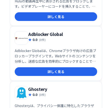
Huluの動画再生中に表示される広告をブロックしま
す。ビデオプレーヤーにコードを挿入することで、検
知されずに広告を非表示にするため、快適な視聴体験
詳しく見る
を提供します。
Adblocker Global
0.0
(0件)
Adblocker Globalは、Chromeブラウザ向けの広告ブ
ロッカープラグインです。Webサイトのコンテンツを
分析し、迷惑な広告を効率的にブロックすることで、
快適なWeb閲覧を実現します。不要な広告を簡単に非
詳しく見る
表示にでき、ストレスのないインターネット体験を提
供します。 シンプルで効果的な設計で、集中力を妨げ
る広告をシャットアウト。快適なオンライン環境を手
に入れましょう。
Ghostery
0.0
(0件)
Ghosteryは、プライバシー保護に特化したブラウザ