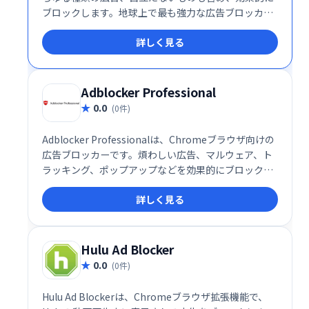
ブロックします。地球上で最も強力な広告ブロッカー
として、快適なインターネット体験を提供します。
詳しく見る
Adblocker Professional
0.0
(0件)
Adblocker Professionalは、Chromeブラウザ向けの
広告ブロッカーです。煩わしい広告、マルウェア、ト
ラッキング、ポップアップなどを効果的にブロック
し、快適なWeb閲覧を実現します。YouTubeや
詳しく見る
Facebookなどのサイトの邪魔な広告も非表示にで
き、集中力を妨げることなく情報収集に専念できま
す。メニューから簡単にオンオフを切り替えられるの
で、必要に応じて機能を調整可能です。
Hulu Ad Blocker
0.0
(0件)
Hulu Ad Blockerは、Chromeブラウザ拡張機能で、