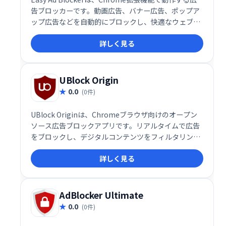
告ブロッカーです。動画広告、バナー広告、ポップア
ップ広告などを自動的にブロックし、快適なウェブ閲
覧を実現します。帯域幅の節約にも繋がり、高速なイ
詳しく見る
ンターネット接続を維持できます。煩わしい広告に悩
まされることなく、スムーズなネットサーフィンをお
楽しみください。
UBlock Origin
0.0
(0件)
UBlock Originは、Chromeブラウザ向けのオープン
ソース広告ブロックアプリです。リアルタイムで広告
をブロックし、デジタルコンテンツをフィルタリング
することで、快適なブラウジングを実現します。プラ
詳しく見る
イバシー保護機能も備え、邪魔な広告やマルウェアか
らユーザーを守ります。 シンプルで強力な機能で、よ
り快適なWeb体験を提供します。
AdBlocker Ultimate
0.0
(0件)