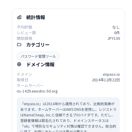
統計情報
平均評価
なし
レビュー数
0件
開始価格
JPY130
カテゴリー
パスワード管理ツール
ドメイン情報
ドメイン
enpass.io
取得日
2014年12月22日
ネームサーバー
ns-1429.awsdns-50.org
「enpass.io」は2014年から運用されており、比較的実績が
あります。ネームサーバーはAWS DNSを使用し、レジストラ
はNameCheap, Inc.と信頼できるプロバイダです。ただし、
登録者情報は匿名化されており、ドメインステータスは
「ok」で特別なセキュリティ対策は確認できません。総合的
に見て、利用にあたっては注意が必要です。