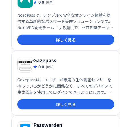
0.0
(0件)
NordPassは、シンプルで安全なオンライン体験を提
供する革新的なパスワード管理ソリューションです。
NordVPN開発チームによる提供で、ゼロ知識アーキテ
クチャ、サードパーティセキュリティ監査、2要素認
詳しく見る
証など、堅牢なセキュリティ機能を備えています。あ
らゆるデバイスで安全にパスワードを管理し、複雑な
パスワードを簡単に生成・保存できます。より安心で
便利なデジタルライフを実現しましょう。
Gazepass
0.0
(0件)
Gazepassは、ユーザーが専用の生体認証センサーを
持っているかどうかに関係なく、すべてのデバイスで
生体認証を使用してログインできるようにします。ウ
ェブサイトまたはアプリでパスワードなしのログイン
詳しく見る
を有効にします。
Passwarden