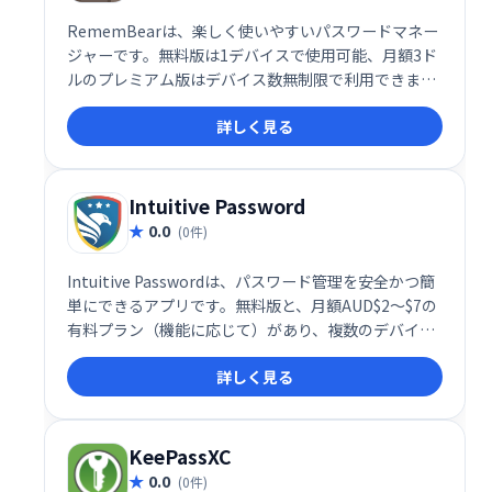
RememBearは、楽しく使いやすいパスワードマネー
ジャーです。無料版は1デバイスで使用可能、月額3ド
ルのプレミアム版はデバイス数無制限で利用できま
す。キュートなアニメーションと、複数のデバイス間
詳しく見る
での自動フォーム入力・同期機能で、安全で快適なパ
スワード管理を実現します。
Intuitive Password
0.0
(0件)
Intuitive Passwordは、パスワード管理を安全かつ簡
単にできるアプリです。無料版と、月額AUD$2～$7の
有料プラン（機能に応じて）があり、複数のデバイス
での同期や無制限のパスワード保存などが可能です。
詳しく見る
AES-256暗号化や安全なパスワードジェネレーター、
生体認証に対応し、強力なセキュリティであなたのデ
ータを保護します。無料版でも基本機能は利用できま
す。
KeePassXC
0.0
(0件)