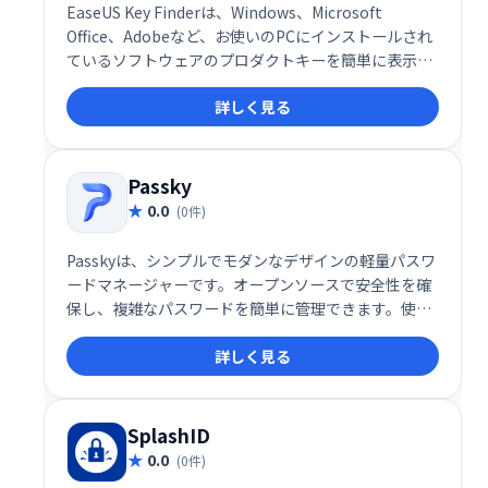
EaseUS Key Finderは、Windows、Microsoft
Office、Adobeなど、お使いのPCにインストールされ
ているソフトウェアのプロダクトキーを簡単に表示で
きる便利なユーティリティです。 SQL Serverのキー
詳しく見る
や、WiFiパスワード、ブラウザのアカウント情報など
も確認できます。 大切なキーを紛失した時や、再イン
ストール時に役立ちます。 これ一つで、ソフトウェア
の管理が効率化されます。
Passky
0.0
(0件)
Passkyは、シンプルでモダンなデザインの軽量パスワ
ードマネージャーです。オープンソースで安全性を確
保し、複雑なパスワードを簡単に管理できます。使い
勝手の良さと高いセキュリティを両立した、安心でき
詳しく見る
るパスワード管理ソリューションです。
SplashID
0.0
(0件)