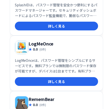
SplashIDは、パスワード管理を安全かつ便利にするパ
スワードマネージャーです。セキュリティダッシュボ
ードによるパスワード監査機能で、脆弱なパスワード
などを検知し、安全性を高めます。無料版は1デバイ
詳しく見る
ス利用可能、月額1.99ドルのプレミアム版は無制限デ
バイスで利用可能です。どちらもパスワード保存容量
は無制限です。
LogMeOnce
0.0
(0件)
LogMeOnceは、パスワード管理をシンプルにするサ
ービスです。無料プランでは無制限のパスワード保存
が可能ですが、デバイスは1台までです。有料プラン
（月額$2.50～$4.99）なら、複数のデバイスで利用で
詳しく見る
き、暗号化ストレージ容量も増加します。Proと
Ultimateプランは機能がほぼ同じですが、Ultimate
プランは10GBの暗号化ストレージを提供します。
RememBear
0.0
(0件)