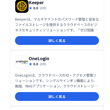
Keeper
0.0
(0件)
Keeperは、マルチテナントのパスワード管理と安全な
ファイルストレージを提供するクラウドベースのビジ
ネスセキュリティソリューションです。「ゼロ知識」
セキュリティ機能を提供し、ユーザーはデバイスと
詳しく見る
Keeperクラウドセキュリティボルトに保存されている
情報にのみアクセスできます。
OneLogin
0.0
(0件)
OneLoginは、クラウドベースのID・アクセス管理ソ
リューションです。シングルサインオン機能により、
施設、Webアプリケーション、クラウドストレージな
どへのアクセスを安全に一元管理できます。適応型多
詳しく見る
要素認証やモバイルIDトラッキングなども提供し、高
度なセキュリティと利便性を両立。ユーザーのアクセ
ス制御を効率化し、セキュリティリスクを軽減しま