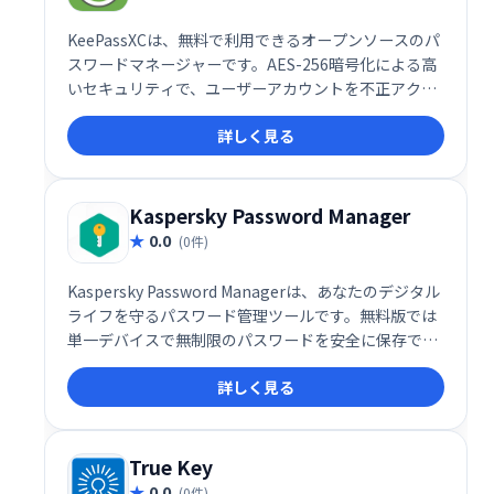
KeePassXCは、無料で利用できるオープンソースのパ
スワードマネージャーです。AES-256暗号化による高
いセキュリティで、ユーザーアカウントを不正アクセ
スから保護します。無制限のパスワード保存が可能
詳しく見る
で、安心してご利用いただけます。KeePassと同様の
機能を備え、安全なパスワード管理をサポートしま
す。
Kaspersky Password Manager
0.0
(0件)
Kaspersky Password Managerは、あなたのデジタル
ライフを守るパスワード管理ツールです。無料版では
単一デバイスで無制限のパスワードを安全に保存でき
ます。年間14ドルの有料版は複数デバイス対応で、
詳しく見る
AES-256暗号化による高いセキュリティと生体認証機
能も備えています。 複雑なパスワードを自動生成・管
理し、安全なオンライン体験を実現しましょう。
True Key
0.0
(0件)