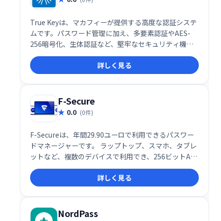
True Keyは、マカフィーが提供する高度な認証システ
ムです。パスワード管理に加え、多要素認証やAES-
256暗号化、生体認証など、堅牢なセキュリティ機能
で、Webサイトやアプリへのアクセスを保護します。
詳しく見る
ハッカーからのアカウント侵害リスクを軽減し、安全
なオンライン体験を提供します。マカフィーのセキュ
リティスイートにもバンドルされています。
F-Secure
0.0
(0件)
F-Secureは、年間29.90ユーロで利用できるパスワー
ドマネージャーです。 ラップトップ、スマホ、タブレ
ットなど、複数のデバイスで利用でき、256ビットAES
暗号化と生体認証であなたの資格情報を守ります。 組
詳しく見る
み込みのパスワードレポートは、セキュリティ上の脆
弱性を指摘し、安全でないパスワードを警告。 無制限
のパスワード保存で、安全で安心なオンライン生活を
サポートします。
NordPass