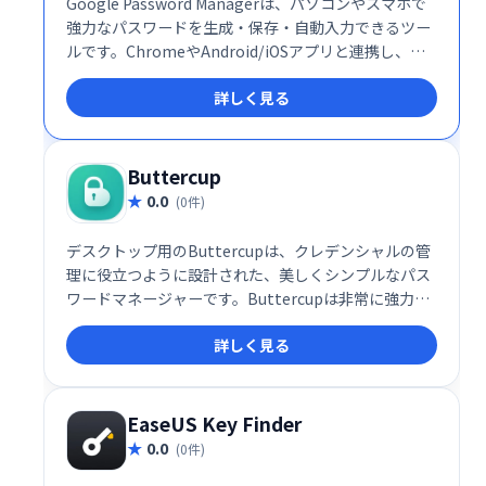
Google Password Managerは、パソコンやスマホで
強力なパスワードを生成・保存・自動入力できるツー
ルです。ChromeやAndroid/iOSアプリと連携し、オ
ンラインでのセキュリティ強化をサポートします。安
詳しく見る
全で一意のパスワード管理で、個人情報をしっかり保
護しましょう。
Buttercup
0.0
(0件)
デスクトップ用のButtercupは、クレデンシャルの管
理に役立つように設計された、美しくシンプルなパス
ワードマネージャーです。Buttercupは非常に強力な
暗号化を使用して、単一のマスターパスワードで機密
詳しく見る
情報を保護します-サービスごとに、より強力で複雑な
パスワードを自由に使用して、Buttercupに安全に保
管させてください。
EaseUS Key Finder
0.0
(0件)