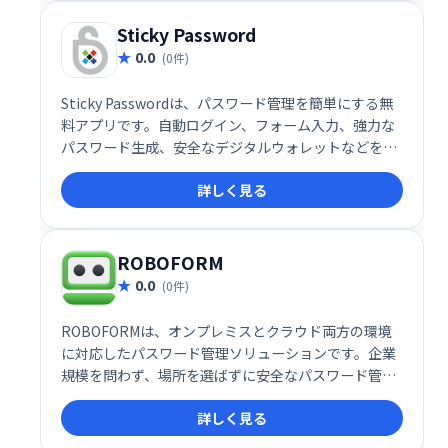
報や企業秘密の保護に最適です。
Sticky Password
0.0
(0件)
Sticky Passwordは、パスワード管理を簡単にする無
料アプリです。自動ログイン、フォーム入力、強力な
パスワード生成、安全なデジタルウォレットなどを提
供します。複数のデバイスでの同期は有料版のみです
詳しく見る
が、1台のデバイスでの利用には無料版で十分です。
安全なパスワード管理を簡単に始めたい方におすすめ
です。
ROBOFORM
0.0
(0件)
ROBOFORMは、オンプレミスとクラウド両方の環境
に対応したパスワード管理ソリューションです。企業
規模を問わず、場所を選ばずに安全なパスワード管理
を実現します。2要素認証とAES-256ビット暗号化に
詳しく見る
よる高いセキュリティで、ログイン情報を保護しま
す。