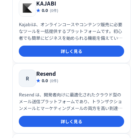
KAJABI
0.0
(0件)
Kajabiは、オンラインコースやコンテンツ販売に必要
なツールを一括提供するプラットフォームです。初心
者でも簡単にビジネスを始められる機能を備えていま
す。
詳しく見る
Resend
R
0.0
(0件)
Resend は、開発者向けに最適化されたクラウド型の
メール送信プラットフォームであり、トランザクショ
ンメールとマーケティングメールの両方を高い到達率
とスピードで届けることに特化したソリューションで
詳しく見る
す。メールの信頼性や配信パフォーマンスに加え、開
発者体験（DX）を徹底的に重視した設計により、
SaaS企業やスタートアップを中心に注目を集めていま