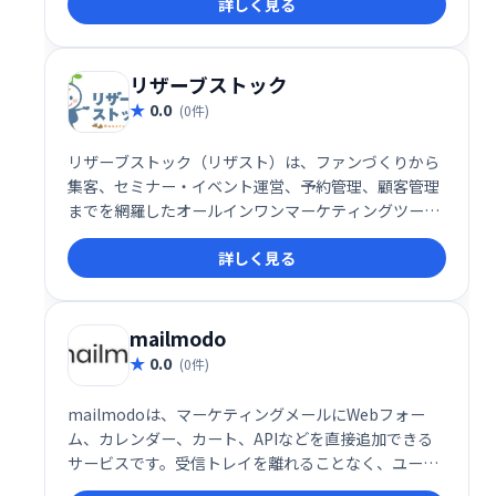
詳しく見る
リザーブストック
0.0
(0件)
リザーブストック（リザスト）は、ファンづくりから
集客、セミナー・イベント運営、予約管理、顧客管理
までを網羅したオールインワンマーケティングツール
です。事務作業の効率化と顧客とのエンゲージメント
詳しく見る
向上を実現し、ビジネス成長を強力にサポートしま
す。様々な機能を統合することで、業務負担を軽減
し、集客から顧客育成までを一元管理できます。
mailmodo
0.0
(0件)
mailmodoは、マーケティングメールにWebフォー
ム、カレンダー、カート、APIなどを直接追加できる
サービスです。受信トレイを離れることなく、ユーザ
ーはメール内で必要なアクションを実行できます。こ