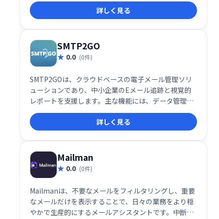
プロジェクト管理、顧客予約、請求書発行、オンライ
詳しく見る
ン契約、支払い管理など、ビジネスに必要な機能をワ
ンストップで提供。スムーズなワークフローを実現
し、生産性を向上させます。
SMTP2GO
0.0
(0件)
SMTP2GOは、クラウドベースの電子メール管理ソリ
ューションであり、中小企業のEメール追跡と視覚的
レポートを支援します。主な機能には、データ管理、
電子メールモニタリング、ブラックリスト、品質テス
詳しく見る
ト、記録管理、電子メール認証、APIなどがありま
す。
Mailman
0.0
(0件)
Mailmanは、不要なメールをフィルタリングし、重要
なメールだけを表示することで、日々の業務をより穏
やかで生産的にするメールアシスタントです。中断を