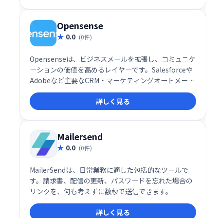
たい企業に最適です。
Opensense
0.0
(0件)
Opensenseは、ビジネスメールを拡張し、コミュニケ
ーションの価値を高めるレイヤーです。Salesforceや
Adobeなど主要なCRM・マーケティングオートメーシ
ョンツールとのネイティブ連携により、メール送信時
詳しく見る
に3つの強力な機能を利用可能。日常業務の効率化と
生産性向上に貢献します。よりスマートなコミュニケ
ーションで、ビジネスの可能性を最大限に引き出しま
しょう。
Mailersend
0.0
(0件)
MailerSendは、日常業務に適した包括的なツールで
す。請求書、配信の更新、パスワードを忘れた場合の
リンクを、何も考えずに数秒で送信できます。
詳しく見る