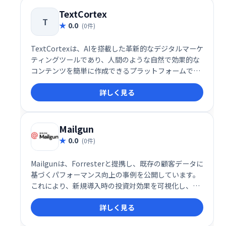
とに集中できるようになります。
TextCortex
T
0.0
(0件)
TextCortexは、AIを搭載した革新的なデジタルマーケ
ティングツールであり、人間のような自然で効果的な
コンテンツを簡単に作成できるプラットフォームで
す。この多機能ツールは、企業やマーケターが効率的
詳しく見る
に高品質なコンテンツを作成・管理できるように設計
されており、書き換えや要約、トーン調整など、コン
テンツ制作に必要な機能を一元化しています。
Mailgun
0.0
(0件)
Mailgunは、Forresterと提携し、既存の顧客データに
基づくパフォーマンス向上の事例を公開しています。
これにより、新規導入時の投資対効果を可視化し、信
頼性を高めています。
詳しく見る