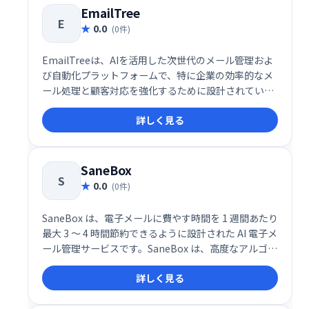
す。
EmailTree
E
0.0
(0件)
EmailTreeは、AIを活用した次世代のメール管理およ
び自動化プラットフォームで、特に企業の効率的なメ
ール処理と顧客対応を強化するために設計されていま
す。このサービスは、AIによるメールの分類、返信提
詳しく見る
案、センチメント分析を統合し、受信トレイ管理の生
産性を劇的に向上させます。
SaneBox
S
0.0
(0件)
SaneBox は、電子メールに費やす時間を 1 週間あたり
最大 3 ～ 4 時間節約できるように設計された AI 電子メ
ール管理サービスです。SaneBox は、高度なアルゴリ
ズムと機械学習を使用して、受信した電子メールを重
詳しく見る
要度に応じて自動的にフォルダーに分類します。これ
により、無関係なメッセージを分類する時間を減ら
し、重要なこと、つまり電子メール以外のあらゆるこ