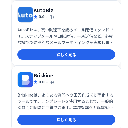
AutoBiz
0.0
(0件)
AutoBizは、高い到達率を誇るメール配信スタンドで
す。ステップメールや自動返信、一斉送信など、多彩
な機能で効率的なメールマーケティングを実現しま
す。クレジット決済連携にも対応し、スムーズな運用
詳しく見る
をサポート。顧客とのエンゲージメント強化に最適な
ツールです。
Briskine
0.0
(0件)
Briskineは、よくある質問への回答作成を効率化する
ツールです。テンプレートを使用することで、一般的
な質問に瞬時に回答できます。業務効率化と顧客対応
の迅速化を実現し、よりスムーズなコミュニケーショ
詳しく見る
ンをサポートします。時間と労力の節約に繋がり、顧
客満足度の向上に貢献します。