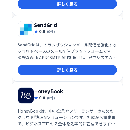
詳しく見る
れにより、エンゲージメントの向上とコンバージョン
率の改善に貢献します。顧客体験をスムーズにし、効
率的なマーケティングを実現しましょう。
SendGrid
0.0
(0件)
SendGridは、トランザクションメール配信を強化する
クラウドベースのメール配信プラットフォームです。
柔軟なWeb APIとSMTP APIを提供し、既存システムと
の容易な統合を実現します。スケーラブルなインフラ
詳しく見る
ストラクチャにより、大量のメール送信にも対応可
能。数分で稼働開始でき、ビジネスの成長をサポート
します。
HoneyBook
0.0
(0件)
HoneyBookは、中小企業やフリーランサーのための
クラウド型CRMソリューションです。相談から請求ま
で、ビジネスプロセス全体を効率的に管理できます。