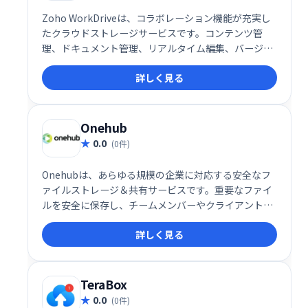
Zoho WorkDriveは、コラボレーション機能が充実し
たクラウドストレージサービスです。コンテンツ管
理、ドキュメント管理、リアルタイム編集、バージョ
ン管理などを提供し、チームでの作業効率を向上させ
詳しく見る
ます。SaaS、iOS、Androidに対応し、ドキュメント
やウェビナーによるトレーニングも用意。月額$2.50〜
利用可能で、無料プランと無料トライアルも提供して
います。Onehub、Box、Tresoritなどとの競合製品
Onehub
として、高い利便性を誇ります。
0.0
(0件)
Onehubは、あらゆる規模の企業に対応する安全なフ
ァイルストレージ＆共有サービスです。重要なファイ
ルを安全に保存し、チームメンバーやクライアントと
簡単に共有できます。スムーズな共同作業を実現し、
詳しく見る
ビジネスの効率化をサポートします。
TeraBox
0.0
(0件)