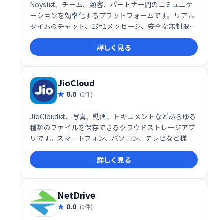
Noysiは、チーム、顧客、パートナー間のコミュニケ
ーションを効率化するプラットフォームです。リアル
タイムのチャット、1対1メッセージ、安全な無制限ク
ラウドストレージ、高度なタスクマネージャーなどを
詳しく見る
提供。ビデオ通話、画面共有、ファイル共有にも対応
し、プロジェクトの整理や進捗管理をスムーズに行え
ます。アプリ連携機能も備え、既存ツールとの統合も
容易です。チーム、部門、プロジェクト単位での整理
JioCloud
も可能です。
0.0
(0件)
JioCloudは、写真、動画、ドキュメントなどあらゆる
種類のファイルを保存できるクラウドストレージアプ
リです。スマートフォン、パソコン、テレビなど様々
なデバイスからアクセス可能。最大100GBのオンライ
詳しく見る
ンストレージが利用でき、プロモーションを利用すれ
ばさらに容量を増やすことも可能です。大切な思い出
やファイルを安全に、そして簡単に管理しましょう。
NetDrive
0.0
(0件)