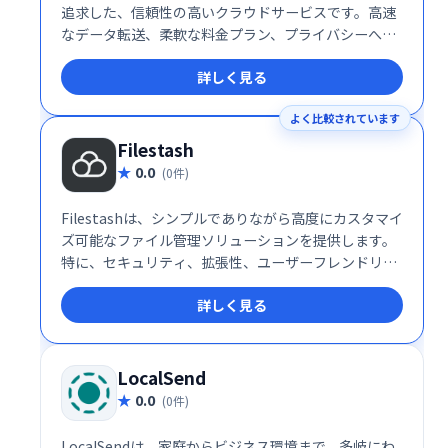
追求した、信頼性の高いクラウドサービスです。高速
なデータ転送、柔軟な料金プラン、プライバシーへの
徹底した配慮により、個人ユーザーから企業まで幅広
詳しく見る
い層に支持されています。特に、大容量ファイルを頻
繁に扱うクリエイターやプライバシーを重視する利用
よく比較されています
者にとって、Pixeldrainは理想的な選択肢となるでし
ょう。
Filestash
0.0
(0件)
Filestashは、シンプルでありながら高度にカスタマイ
ズ可能なファイル管理ソリューションを提供します。
特に、セキュリティ、拡張性、ユーザーフレンドリー
な操作性を重視する企業にとって理想的な選択肢で
詳しく見る
す。企業のストレージ運用を次のレベルに引き上げる
ために、Filestashの導入を検討してみてはいかがでし
ょうか。
LocalSend
0.0
(0件)
LocalSendは、家庭からビジネス環境まで、多岐にわ