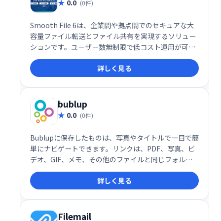
0.0
(0件)
Smooth File 6は、企業間や拠点間でのセキュアな大
容量ファイル転送とファイル共有を実現するソリュー
ションです。ユーザー数無制限で低コスト運用が可
能。スムーズなデータ連携と安全なファイル管理で、
詳しく見る
業務効率を大幅に向上させます。
bublup
0.0
(0件)
Bublupに保存したものは、写真やタイトルで一目で簡
単にナビゲートできます。リンクは、PDF、写真、ビ
デオ、GIF、メモ、その他のファイルと同じフォルダ
ーに保存してください。レシピや面白いミームを集め
詳しく見る
ているときも、友達と旅行を計画しているときも、仕
事のプロジェクトをしているときも、すべてがうまく
調和しています。
Filemail