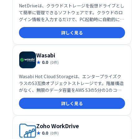
NetDriveは、クラウドストレージを仮想ドライブとし
て簡単に管理できるソフトウェアです。クラウドのロ
グイン情報を入力するだけで、PC起動時に自動的にす
べてのストレージが表示され、まるでローカルドライ
詳しく見る
ブのように利用できます。煩わしいログイン作業から
解放され、クラウドストレージをより効率的に活用で
きます。
Wasabi
0.0
(0件)
Wasabi Hot Cloud Storageは、エンタープライズク
ラスのS3互換オブジェクトストレージです。階層構造
がなく、無限のデータ容量をAWS S3の5分の1のコス
トで提供します。高速なアクセスと高い信頼性を備
詳しく見る
え、データのバックアップ、ディザスタリカバリ、ア
ーカイブなどに最適です。ビジネスの成長を支援す
る、コストパフォーマンスに優れたクラウドストレー
ジをお探しなら、Wasabiをご検討ください。
Zoho WorkDrive
0.0
(0件)