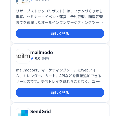
リザーブストック（リザスト）は、ファンづくりから
集客、セミナー・イベント運営、予約管理、顧客管理
までを網羅したオールインワンマーケティングツール
です。事務作業の効率化と顧客とのエンゲージメント
詳しく見る
向上を実現し、ビジネス成長を強力にサポートしま
す。様々な機能を統合することで、業務負担を軽減
し、集客から顧客育成までを一元管理できます。
mailmodo
0.0
(0件)
mailmodoは、マーケティングメールにWebフォー
ム、カレンダー、カート、APIなどを直接追加できる
サービスです。受信トレイを離れることなく、ユーザ
ーはメール内で必要なアクションを実行できます。こ
詳しく見る
れにより、エンゲージメントの向上とコンバージョン
率の改善に貢献します。顧客体験をスムーズにし、効
率的なマーケティングを実現しましょう。
SendGrid