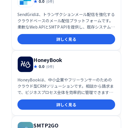
0.0
(0件)
SendGridは、トランザクションメール配信を強化する
クラウドベースのメール配信プラットフォームです。
柔軟なWeb APIとSMTP APIを提供し、既存システムと
の容易な統合を実現します。スケーラブルなインフラ
詳しく見る
ストラクチャにより、大量のメール送信にも対応可
能。数分で稼働開始でき、ビジネスの成長をサポート
します。
HoneyBook
0.0
(0件)
HoneyBookは、中小企業やフリーランサーのための
クラウド型CRMソリューションです。相談から請求ま
で、ビジネスプロセス全体を効率的に管理できます。
プロジェクト管理、顧客予約、請求書発行、オンライ
詳しく見る
ン契約、支払い管理など、ビジネスに必要な機能をワ
ンストップで提供。スムーズなワークフローを実現
し、生産性を向上させます。
SMTP2GO