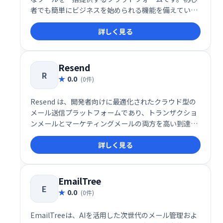
者でも簡単にビジネスを始められる機能を備えていま
す。
詳しく見る
Resend
R
0.0
(0件)
Resend は、開発者向けに最適化されたクラウド型の
メール送信プラットフォームであり、トランザクショ
ンメールとマーケティングメールの両方を高い到達率
とスピードで届けることに特化したソリューションで
詳しく見る
す。メールの信頼性や配信パフォーマンスに加え、開
発者体験（DX）を徹底的に重視した設計により、
SaaS企業やスタートアップを中心に注目を集めていま
す。
EmailTree
E
0.0
(0件)
EmailTreeは、AIを活用した次世代のメール管理およ