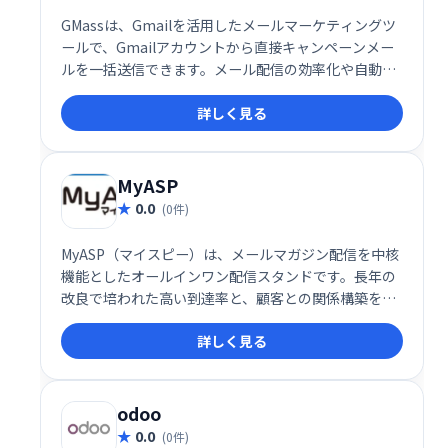
GMassは、Gmailを活用したメールマーケティングツ
ールで、Gmailアカウントから直接キャンペーンメー
ルを一括送信できます。メール配信の効率化や自動化
を実現し、ビジネスの成長をサポートする強力なプラ
詳しく見る
グインです。
MyASP
0.0
(0件)
MyASP（マイスピー）は、メールマガジン配信を中核
機能としたオールインワン配信スタンドです。長年の
改良で培われた高い到達率と、顧客との関係構築を支
援する機能が充実。安定した成果に繋がるビジネスを
詳しく見る
実現します。メール配信だけでなく、顧客とのリレー
ションシップ強化にも貢献し、ビジネスの成長をサポ
ートします。
odoo
0.0
(0件)