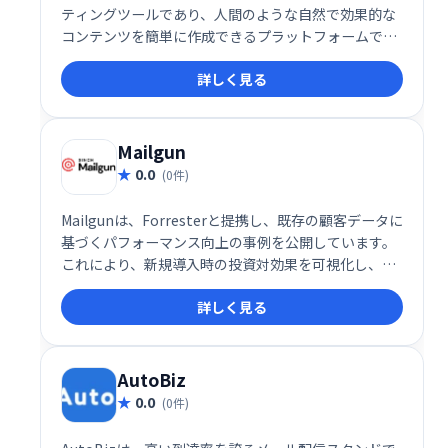
ティングツールであり、人間のような自然で効果的な
コンテンツを簡単に作成できるプラットフォームで
す。この多機能ツールは、企業やマーケターが効率的
詳しく見る
に高品質なコンテンツを作成・管理できるように設計
されており、書き換えや要約、トーン調整など、コン
テンツ制作に必要な機能を一元化しています。
Mailgun
0.0
(0件)
Mailgunは、Forresterと提携し、既存の顧客データに
基づくパフォーマンス向上の事例を公開しています。
これにより、新規導入時の投資対効果を可視化し、信
頼性を高めています。
詳しく見る
AutoBiz
0.0
(0件)