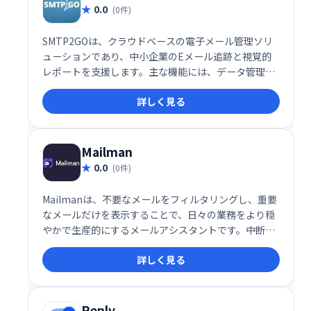
0.0
(0件)
SMTP2GOは、クラウドベースの電子メール管理ソリ
ューションであり、中小企業のEメール追跡と視覚的
レポートを支援します。主な機能には、データ管理、
電子メールモニタリング、ブラックリスト、品質テス
詳しく見る
ト、記録管理、電子メール認証、APIなどがありま
す。
Mailman
0.0
(0件)
Mailmanは、不要なメールをフィルタリングし、重要
なメールだけを表示することで、日々の業務をより穏
やかで生産的にするメールアシスタントです。中断を
最小限に抑え、集中力を高め、効率的なメール管理を
詳しく見る
実現します。 煩わしいメールに邪魔されることなく、
大切な業務に集中しましょう。
Reply