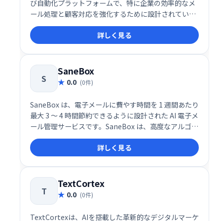
び自動化プラットフォームで、特に企業の効率的なメ
ール処理と顧客対応を強化するために設計されていま
す。このサービスは、AIによるメールの分類、返信提
詳しく見る
案、センチメント分析を統合し、受信トレイ管理の生
産性を劇的に向上させます。
SaneBox
S
0.0
(0件)
SaneBox は、電子メールに費やす時間を 1 週間あたり
最大 3 ～ 4 時間節約できるように設計された AI 電子メ
ール管理サービスです。SaneBox は、高度なアルゴリ
ズムと機械学習を使用して、受信した電子メールを重
詳しく見る
要度に応じて自動的にフォルダーに分類します。これ
により、無関係なメッセージを分類する時間を減ら
し、重要なこと、つまり電子メール以外のあらゆるこ
とに集中できるようになります。
TextCortex
T
0.0
(0件)
TextCortexは、AIを搭載した革新的なデジタルマーケ