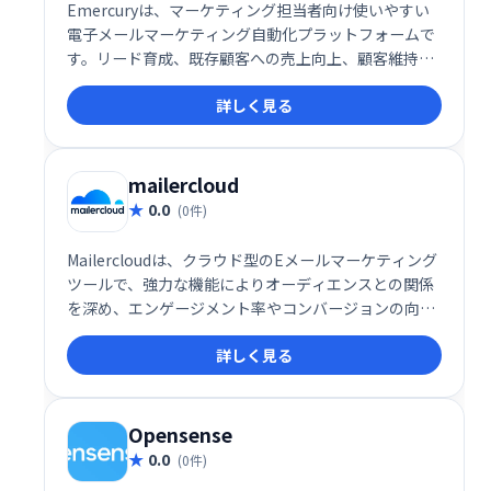
Emercuryは、マーケティング担当者向け使いやすい
電子メールマーケティング自動化プラットフォームで
す。リード育成、既存顧客への売上向上、顧客維持率
向上を支援します。メールマーケティングのベストプ
詳しく見る
ラクティスに基づいた教育機能も提供し、自動化の最
適化、配信・エンゲージメントの改善を実現します。
ビジネスの成長を加速させる強力なツールです。
mailercloud
0.0
(0件)
Mailercloudは、クラウド型のEメールマーケティング
ツールで、強力な機能によりオーディエンスとの関係
を深め、エンゲージメント率やコンバージョンの向上
を支援します。直感的なインターフェースと柔軟な機
詳しく見る
能で、マーケティングキャンペーンを効果的に展開し
たい企業に最適です。
Opensense
0.0
(0件)