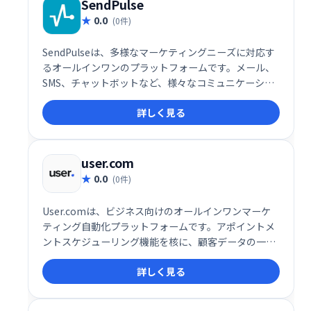
SendPulse
0.0
(0件)
SendPulseは、多様なマーケティングニーズに対応す
るオールインワンのプラットフォームです。メール、
SMS、チャットボットなど、様々なコミュニケーショ
ンチャネルを活用したマーケティングキャンペーンを
詳しく見る
効率的に実行できます。ユーザーフレンドリーなイン
ターフェースで、初心者にも簡単に利用可能。顧客エ
ンゲージメントを高め、ビジネス成長を促進します。
詳細な分析機能も搭載し、効果測定も容易です。
user.com
0.0
(0件)
User.comは、ビジネス向けのオールインワンマーケ
ティング自動化プラットフォームです。アポイントメ
ントスケジューリング機能を核に、顧客データの一元
管理でエンゲージメントとコンバージョン率向上を実
詳しく見る
現します。様々なコミュニケーションチャネルを統合
し、効率的な顧客接点を促進。予約スケジュールの最
適化で、ビジネス成長を支援します。