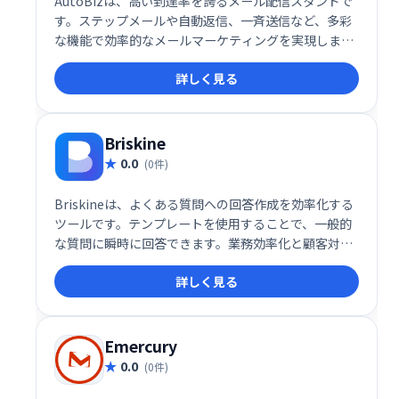
AutoBizは、高い到達率を誇るメール配信スタンドで
す。ステップメールや自動返信、一斉送信など、多彩
な機能で効率的なメールマーケティングを実現しま
す。クレジット決済連携にも対応し、スムーズな運用
詳しく見る
をサポート。顧客とのエンゲージメント強化に最適な
ツールです。
Briskine
0.0
(0件)
Briskineは、よくある質問への回答作成を効率化する
ツールです。テンプレートを使用することで、一般的
な質問に瞬時に回答できます。業務効率化と顧客対応
の迅速化を実現し、よりスムーズなコミュニケーショ
詳しく見る
ンをサポートします。時間と労力の節約に繋がり、顧
客満足度の向上に貢献します。
Emercury
0.0
(0件)