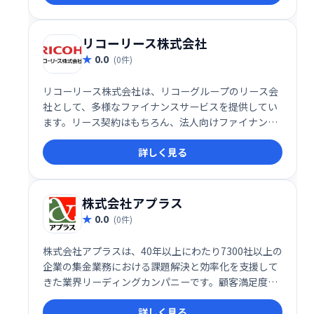
化を支援します。
リコーリース株式会社
0.0
(0件)
リコーリース株式会社は、リコーグループのリース会
社として、多様なファイナンスサービスを提供してい
ます。リース契約はもちろん、法人向けファイナン
ス、集金代行サービス、個人ローンなど、お客様のニ
詳しく見る
ーズに合わせた幅広いサービスをご用意しておりま
す。事業規模や目的に最適なプランを選択でき、スム
ーズな資金調達をサポートいたします。お気軽にご相
談ください。
株式会社アプラス
0.0
(0件)
株式会社アプラスは、40年以上にわたり7300社以上の
企業の集金業務における課題解決と効率化を支援して
きた業界リーディングカンパニーです。顧客満足度を
追求し、業界最大級の年間決済数を誇ります。集金業
詳しく見る
務の最適化でお困りの企業様は、ぜひアプラスにご相