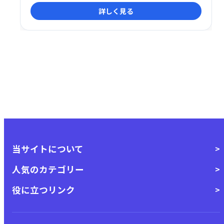
便性向上に繋がります。事業者様は、業務負担や未回
詳しく見る
収リスクを軽減し、手軽に導入できる点がメリットで
す。 リスクフリーで、安心して後払い決済システムを
導入いただけます。 売上拡大と顧客満足度向上を目指
しましょう。
当サイトについて
人気のカテゴリー
役に立つリンク