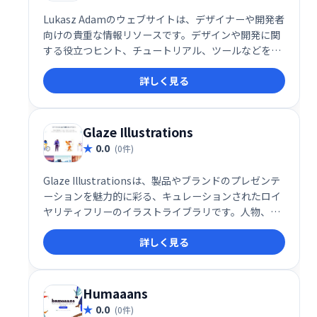
Lukasz Adamのウェブサイトは、デザイナーや開発者
向けの貴重な情報リソースです。デザインや開発に関
する役立つヒント、チュートリアル、ツールなどを提
供し、スキル向上を支援します。クリエイティブな制
詳しく見る
作活動を効率化し、新たな可能性を広げるためのプラ
ットフォームとして活用できます。
Glaze Illustrations
0.0
(0件)
Glaze Illustrationsは、製品やブランドのプレゼンテ
ーションを魅力的に彩る、キュレーションされたロイ
ヤリティフリーのイラストライブラリです。人物、背
景、ビジネスシーンなど、多様なカテゴリーの無料イ
詳しく見る
ラストを提供。商用利用も可能で、帰属表示のみで利
用できます。デザイナーやコンテンツクリエーター必
見のリソースです。視覚的に訴求力のあるコンテンツ
制作を簡単に実現しましょう。
Humaaans
0.0
(0件)