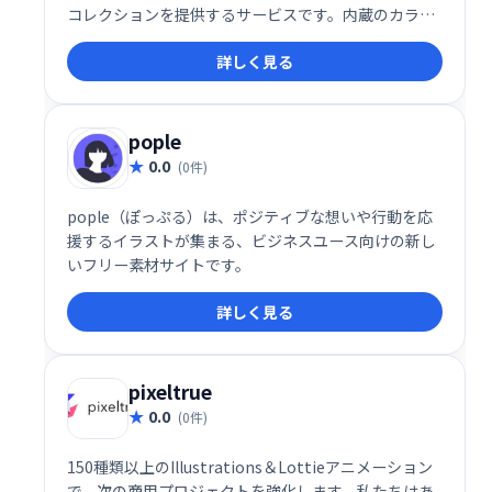
コレクションを提供するサービスです。内蔵のカラー
ジェネレーターでブランドアイデンティティに最適な
詳しく見る
イラストを検索し、ワンクリックでダウンロードでき
ます。膨大なイラストの中から、あなたのニーズにぴ
ったりのデザインを見つけ、すぐにプロジェクトに活
用しましょう。
pople
0.0
(0件)
pople（ぽっぷる）は、ポジティブな想いや行動を応
援するイラストが集まる、ビジネスユース向けの新し
いフリー素材サイトです。
詳しく見る
pixeltrue
0.0
(0件)
150種類以上のIllustrations＆Lottieアニメーション
で、次の商用プロジェクトを強化します。私たちはあ