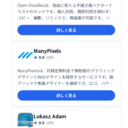
Open Doodlesは、自由に使える手描き風ベクターイ
ラストのセットです。個人利用、商用利用を問わず、
コピー、編集、リミックス、再描画が可能です。 ソー
スファイルのダウンロードに加え、ジェネレーターで
詳しく見る
オリジナルイラストの作成もできます。多様なデザイ
ンニーズに対応し、手軽に高品質なイラストを使用で
きます。
ManyPixels
0.0
(0件)
ManyPixelsは、月額定額料金で無制限のグラフィック
デザインとWebデザインを提供するサービスです。数
クリックで専属デザイナーを確保でき、ロゴ、バナ
ー、ウェブサイトなど、あらゆるデザインニーズに対
詳しく見る
応します。 デザインに関する煩わしい作業を削減し、
ビジネスの成長を加速させましょう。
Lukasz Adam
0.0
(0件)