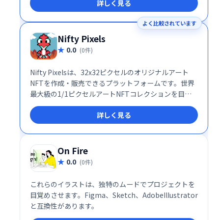
詳しく見る
3Dイラスト、グラフィック素材をダウンロードできま
す。デザイン制作を効率化し、クオリティを高めるた
よく比較されています
めの頼れるツールです。
Nifty Pixels
0.0
(0件)
Nifty Pixelsは、32x32ピクセルのオリジナルアート
NFTを作成・販売できるプラットフォームです。世界
最大級の1/1ピクセルアートNFTコレクションを目指
し、アーティストとコレクターをつなぎます。手軽に
詳しく見る
始められるNFTアートの世界で、あなただけの作品を
創造し、販売しましょう！
On Fire
0.0
(0件)
これらのイラストは、独特のムードでプロジェクトを
目覚めさせます。Figma、Sketch、AdobeIllustrator
と互換性があります。