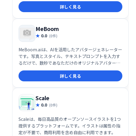
ームに共有することで、より多くの注目を集め、エン
詳しく見る
ゲージメントを高めることができます。 簡単に美しい
画像を作成し、Twitterの情報を効果的に発信しまし
ょう。
MeBoom
0.0
(0件)
MeBoom.aiは、AIを活用したアバタージェネレーター
です。写真とスタイル、テキストプロンプトを入力す
るだけで、数秒であなただけのオリジナルアバターを
作成できます。様々なスタイルから選べ、簡単にカス
詳しく見る
タマイズが可能。App StoreとGoogle Playでアプリ
を入手できます。手軽に自分らしいアバターを作り、
SNSやプロフィール画像などに活用してみませんか？
Scale
0.0
(0件)
Scaleは、毎日高品質のオープンソースイラストを1つ
提供するプラットフォームです。イラストは属性の指
定が不要で、商用利用を含め自由に利用できます。