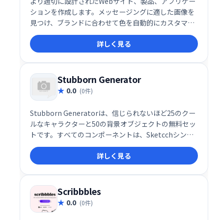
より適切に設計されたWebサイト、製品、アプリケー
ションを作成します。メッセージングに適した画像を
見つけ、ブランドに合わせて色を自動的にカスタマイ
ズし、通常の画像、埋め込みコードとして、または直
詳しく見る
接設計ワークフローで使用します。
Stubborn Generator
0.0
(0件)
Stubborn Generatorは、信じられないほど25のクー
ルなキャラクターと50の背景オブジェクトの無料セッ
トです。すべてのコンポーネントは、Sketcchシンボ
ルとfigmaコンポーネントで編集可能です。SVG、
詳しく見る
PNGも添付されています。次のプロジェクトのユニー
クなストーリーを無料で作成します。
Scribbbles
0.0
(0件)