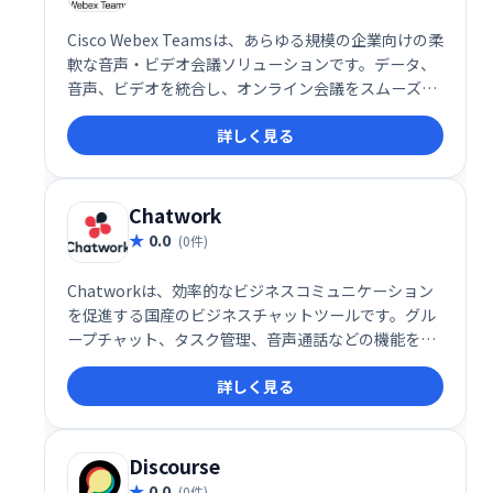
Cisco Webex Teamsは、あらゆる規模の企業向けの柔
軟な音声・ビデオ会議ソリューションです。データ、
音声、ビデオを統合し、オンライン会議をスムーズに
実施できます。リアルタイムでの共同作業を可能に
詳しく見る
し、生産性向上に貢献します。様々なプランが用意さ
れており、企業規模やニーズに合わせた選択が可能で
す。
Chatwork
0.0
(0件)
Chatworkは、効率的なビジネスコミュニケーション
を促進する国産のビジネスチャットツールです。グル
ープチャット、タスク管理、音声通話などの機能を備
え、小規模チームから大企業まで幅広くに対応してい
詳しく見る
ます。SkypeやZoomに依存することなく、手軽に音
声やビデオ通話も行えます。
Discourse
0.0
(0件)