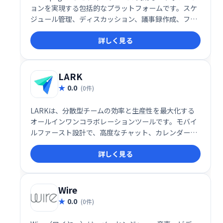
ョンを実現する包括的なプラットフォームです。スケ
ジュール管理、ディスカッション、議事録作成、ファ
イル共有、インスタントメッセージ、タスク管理な
詳しく見る
ど、チームワークに必要な機能を一つに集約。情報の
一元化による効率化と、スムーズなコミュニケーショ
ン促進で、生産性向上をサポートします。単一のプラ
ットフォームでチームワークを強化し、ビジネスの成
LARK
功に貢献します。
0.0
(0件)
LARKは、分散型チームの効率と生産性を最大化する
オールインワンコラボレーションツールです。モバイ
ルファースト設計で、高度なチャット、カレンダー、
ドキュメント作成機能などを統合。あらゆる規模のチ
詳しく見る
ームがシームレスな連携を実現し、仕事への満足度を
高めることができます。直感的なインターフェースと
豊富な機能で、スムーズなワークフローをサポートし
ます。
Wire
0.0
(0件)