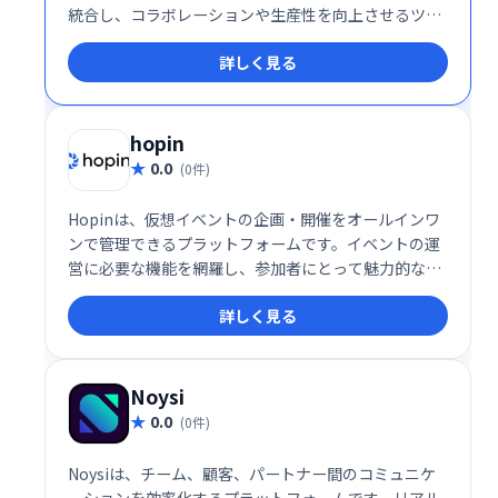
統合し、コラボレーションや生産性を向上させるツー
ルです。現在約50種類のアプリが利用可能で、エンタ
詳しく見る
ーテインメントも強化します。会議中にアプリを直接
起動し、より効率的で充実したミーティングを実現で
きます。
hopin
0.0
(0件)
Hopinは、仮想イベントの企画・開催をオールインワ
ンで管理できるプラットフォームです。イベントの運
営に必要な機能を網羅し、参加者にとって魅力的な体
験を提供します。スムーズなイベント実施と参加者エ
詳しく見る
ンゲージメントの向上を実現し、オンラインイベント
を成功に導きます。
Noysi
0.0
(0件)
Noysiは、チーム、顧客、パートナー間のコミュニケ
ーションを効率化するプラットフォームです。リアル