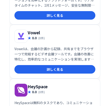
タイムのチャット、1対1メッセージ、安全な無制限ク
ラウドストレージ、高度なタスクマネージャーなどを
詳しく見る
提供。ビデオ通話、画面共有、ファイル共有にも対応
し、プロジェクトの整理や進捗管理をスムーズに行え
ます。アプリ連携機能も備え、既存ツールとの統合も
容易です。チーム、部門、プロジェクト単位での整理
Vowel
も可能です。
0.0
(0件)
Vowelは、会議の計画から記録、共有までをブラウザ
一つで完結するビデオ会議ツールです。会議の改善に
特化し、効率的なコミュニケーションを実現します。
スムーズな進行と情報共有で、生産性の向上に貢献し
詳しく見る
ます。
HeySpace
0.0
(0件)
HeySpaceは無料のタスクであり、コミュニケーショ