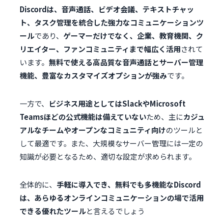
Discordは、音声通話、ビデオ会議、テキストチャッ
ト、タスク管理を統合した強力なコミュニケーションツ
ール
であり、
ゲーマーだけでなく、企業、教育機関、ク
リエイター、ファンコミュニティまで幅広く活用
されて
います。
無料で使える高品質な音声通話とサーバー管理
機能、豊富なカスタマイズオプションが強み
です。
一方で、
ビジネス用途としてはSlackやMicrosoft
Teamsほどの公式機能は備えていない
ため、主に
カジュ
アルなチームやオープンなコミュニティ向け
のツールと
して最適です。また、大規模なサーバー管理には一定の
知識が必要となるため、適切な設定が求められます。
全体的に、
手軽に導入でき、無料でも多機能なDiscord
は、あらゆるオンラインコミュニケーションの場で活用
できる優れたツール
と言えるでしょう