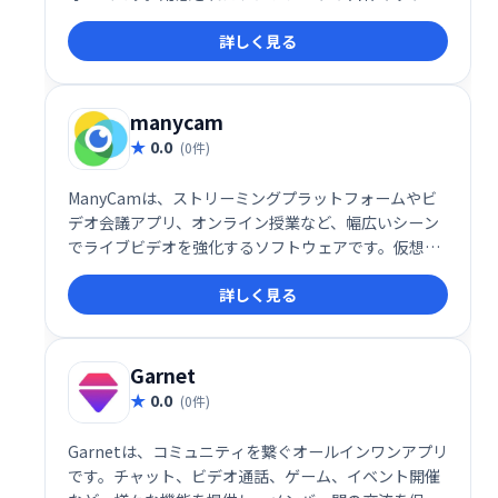
で、自分だけの空間を簡単に構築可能。ディナー、ポ
詳しく見る
ッドキャスト、コンサート、会議など、500以上のバ
ーチャル空間が利用可能です。あなただけの世界を創
造し、新たなコミュニケーション体験を創造しましょ
う。
manycam
0.0
(0件)
ManyCamは、ストリーミングプラットフォームやビ
デオ会議アプリ、オンライン授業など、幅広いシーン
でライブビデオを強化するソフトウェアです。仮想背
景やエフェクトの追加、複数のカメラ切り替えなどの
詳しく見る
高度な機能を搭載し、ビデオ通話や配信をより魅力的
に演出します。プロフェッショナルから初心者まで使
いやすい設計で、様々な用途に対応可能です。
Garnet
0.0
(0件)
Garnetは、コミュニティを繋ぐオールインワンアプリ
です。チャット、ビデオ通話、ゲーム、イベント開催