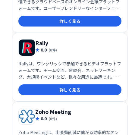
催できるクラウドベースのオンライン会議プラットフ
ォームです。ユーザーフレンドリーなインターフェー
スを備え、参加者とのインタラクティブなセッション
詳しく見る
やスムーズな情報共有をサポートし、ウェビナー運営
を効率化します。
Rally
0.0
(0件)
Rallyは、ワンクリックで参加できるビデオプラットフ
ォームです。チーム交流、懇親会、ネットワーキン
グ、大規模イベントなど、様々な用途に最適です。気
軽に集まり、活気あるオンライン体験を共有できま
詳しく見る
す。スムーズな接続と直感的な操作で、より効果的な
コミュニケーションを実現しましょう。 より良い仮想
イベント開催をサポートします。
Zoho Meeting
0.0
(0件)
Zoho Meetingは、出張費削減に繋がる効率的なオン