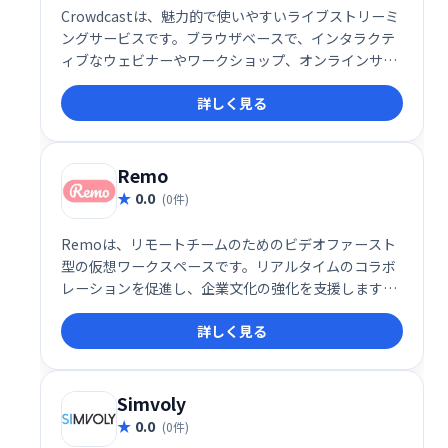
Crowdcastは、魅力的で使いやすいライブストリーミ
ングサービスです。ブラウザベースで、インタラクテ
ィブなウェビナーやワークショップ、オンラインサミ
ットなどを簡単に開催できます。ライブチャット、投
詳しく見る
票、Q＆A機能で参加者とリアルタイムに交流し、イベ
ントデータや分析も取得可能。集客からエンゲージメ
ントまで、効果的なオンラインイベント運営を支援し
ます。
Remo
0.0
(0件)
Remoは、リモートチームのためのビデオファースト
型の仮想ワークスペースです。リアルタイムのコラボ
レーションを促進し、企業文化の強化を支援します。
直感的なインターフェースで、チームメンバーとの繋
詳しく見る
がりを深め、生産性を向上させます。 活気のあるリモ
ートワーク環境を実現し、より効果的なチームワーク
を促進します。
Simvoly
0.0
(0件)