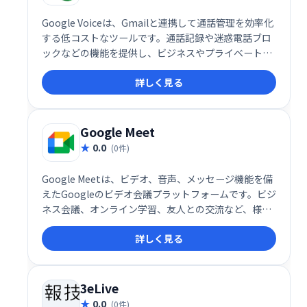
Google Voiceは、Gmailと連携して通話管理を効率化
する低コストなツールです。通話記録や迷惑電話ブロ
ックなどの機能を提供し、ビジネスやプライベートで
の通話管理をスマートにサポートします。
詳しく見る
Google Meet
0.0
(0件)
Google Meetは、ビデオ、音声、メッセージ機能を備
えたGoogleのビデオ会議プラットフォームです。ビジ
ネス会議、オンライン学習、友人との交流など、様々
なシーンで活用できます。シンプルで高機能なインタ
詳しく見る
ーフェースで、スムーズなコミュニケーションを実
現。場所を選ばず、チームや仲間と簡単に繋がること
を可能にします。 無料プランから利用でき、ビジネス
ニーズにも対応する柔軟性も魅力です。
3eLive
0.0
(0件)