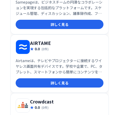
Samepageは、ビジネスチームの円滑なコラボレーシ
ョンを実現する包括的なプラットフォームです。スケ
ジュール管理、ディスカッション、議事録作成、ファ
イル共有、インスタントメッセージ、タスク管理な
詳しく見る
ど、チームワークに必要な機能を一つに集約。情報の
一元化による効率化と、スムーズなコミュニケーショ
ン促進で、生産性向上をサポートします。単一のプラ
ットフォームでチームワークを強化し、ビジネスの成
AIRTAME
功に貢献します。
0.0
(0件)
Airtameは、テレビやプロジェクターに接続するワイ
ヤレス画面共有デバイスです。学校や企業で、PC、タ
ブレット、スマートフォンから簡単にコンテンツを共
有できます。アプリをダウンロードするだけで、面倒
詳しく見る
な設定なしにストリーミングを開始。手軽に画面共有
を実現し、会議やプレゼンテーションを効率化しま
す。
Crowdcast
0.0
(0件)