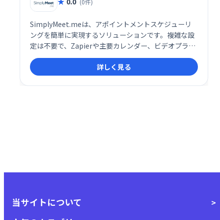
0.0
(0件)
SimplyMeet.meは、アポイントメントスケジューリ
ングを簡単に実現するソリューションです。複雑な設
定は不要で、Zapierや主要カレンダー、ビデオプラッ
トフォームとの統合も可能です。スムーズな予約管理
詳しく見る
で、お客様と効率的なミーティングを実現します。業
務効率化に繋がるシンプルで使いやすいシステムで
す。
当サイトについて