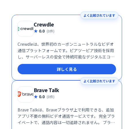
よく比較されています
Crewdle
0.0
(0件)
Crewdleは、世界初のカーボンニュートラルなビデオ
通信プラットフォームです。ピアツーピア技術を採用
し、サーバーレスの安全で持続可能なデジタルエコシ
ステムを実現しました。従来のビデオ会議システムと
詳しく見る
は異なり、環境への負荷を最小限に抑えながら、高品
質なコミュニケーションを提供します。一度の会話で
よく比較されています
地球に貢献できる、革新的なソリューションです。
Brave Talk
0.0
(0件)
Brave Talkは、Braveブラウザ上で利用できる、追加
アプリ不要の無料ビデオ通話サービスです。 完全プラ
イベートで、通話内容は一切追跡されません。 ブラウ
ザだけで手軽に、安心してビデオ通話をお楽しみくだ