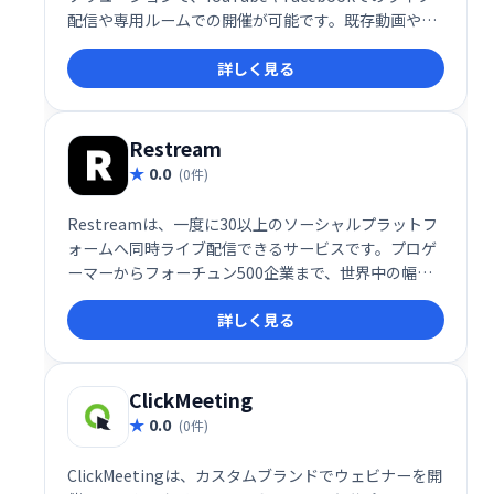
配信や専用ルームでの開催が可能です。既存動画やス
ライド、画面共有などの素材を活用して魅力的なウェ
詳しく見る
ビナーを作成・実施できます。インタラクティブな機
能を通じて参加者とのエンゲージメントを高め、効果
的なコミュニケーションを実現します。
Restream
0.0
(0件)
Restreamは、一度に30以上のソーシャルプラットフ
ォームへ同時ライブ配信できるサービスです。プロゲ
ーマーからフォーチュン500企業まで、世界中の幅広
いユーザーが利用し、視聴者拡大とエンゲージメント
詳しく見る
向上を実現しています。効率的な配信と多様なプラッ
トフォームへのリーチで、あなたのメッセージを世界
中に届けましょう。
ClickMeeting
0.0
(0件)
ClickMeetingは、カスタムブランドでウェビナーを開