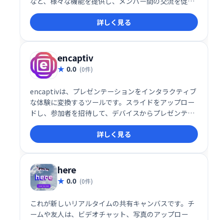
など、様々な機能を提供し、メンバー間の交流を促進
します。砕氷船機能なども搭載し、新たな出会いをサ
詳しく見る
ポートします。未来をシンプルにする、次世代コミュ
ニティアプリです。
encaptiv
0.0
(0件)
encaptivは、プレゼンテーションをインタラクティブ
な体験に変換するツールです。スライドをアップロー
ドし、参加者を招待して、デバイスからプレゼンテー
ションを操作できます。仮想、ハイブリッド、対面イ
詳しく見る
ベントに対応し、オーディエンスのエンゲージメント
を高め、フィードバックを収集できます。同時セッシ
ョンの開催や視聴者参加状況の追跡も可能です。顧
客、ドナー、ファンの獲得を支援します。
here
0.0
(0件)
これが新しいリアルタイムの共有キャンバスです。チ
ームや友人は、ビデオチャット、写真のアップロー