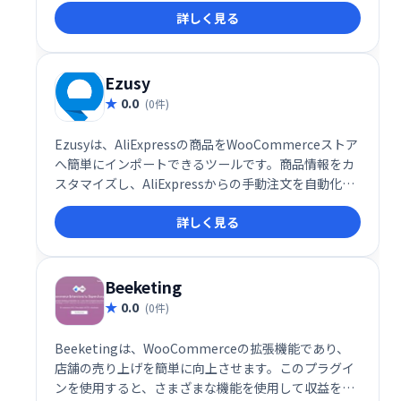
詳しく見る
な作業を簡素化し、ビジネスの成長を加速させます。
Ezusy
0.0
(0件)
Ezusyは、AliExpressの商品をWooCommerceストア
へ簡単にインポートできるツールです。商品情報をカ
スタマイズし、AliExpressからの手動注文を自動化す
ることで、効率的なストア運営を実現します。
詳しく見る
WordPressベースのWooCommerceストアをお持ち
の方にとって、最適な選択肢です。時間と労力を節約
し、売上拡大に繋がるスムーズな業務フローを提供し
ます。
Beeketing
0.0
(0件)
Beeketingは、WooCommerceの拡張機能であり、
店舗の売り上げを簡単に向上させます。このプラグイ
ンを使用すると、さまざまな機能を使用して収益を増