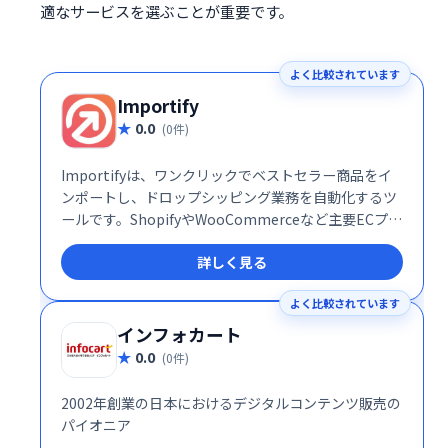
適なサービスを選ぶことが重要です。
よく比較されています
Importify
0.0
(0件)
Importifyは、ワンクリックでベストセラー商品をイ
ンポートし、ドロップシッピング業務を自動化するツ
ールです。ShopifyやWooCommerceなど主要ECプラ
ットフォームとシームレスに連携し、多くの卸売業者
詳しく見る
に対応。商品リスト作成から在庫管理、注文処理まで
を自動化することで、効率的なドロップシッピングビ
よく比較されています
ジネスを実現します。時間を節約し、売上拡大を目指
しましょう。
インフォカート
0.0
(0件)
2002年創業の日本におけるデジタルコンテンツ販売の
パイオニア