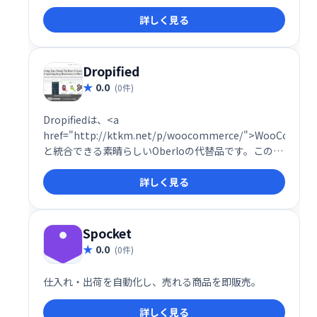
やすことができます。Facebookチャットオプショ
詳しく見る
ン、カウントダウンカートが付属し、割引のためのク
ーポンコードを追加して、購入者に製品を購入するよ
うに促します。
Dropified
0.0
(0件)
Dropifiedは、<a
href="http://ktkm.net/p/woocommerce/">WooCommer
と統合できる素晴らしいOberloの代替品です。このプ
ラグインは非常に強力なプラグインであり、ドロップ
詳しく見る
シッピングビジネスを成功させるための最も高度な機
能がいくつか付属しています。
Spocket
0.0
(0件)
仕入れ・出荷を自動化し、売れる商品を即販売。
詳しく見る