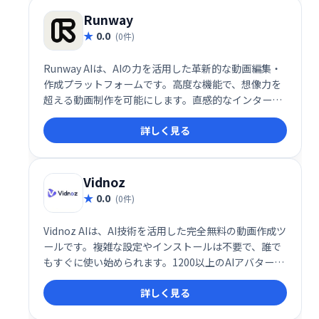
を使いました。
Runway
0.0
(0件)
Runway AIは、AIの力を活用した革新的な動画編集・
作成プラットフォームです。高度な機能で、想像力を
超える動画制作を可能にします。直感的なインターフ
ェースで、プロフェッショナルから初心者まで、創造
詳しく見る
性を自由に表現できます。動画編集や制作の効率化、
新たな表現方法の開拓に最適です。
Vidnoz
0.0
(0件)
Vidnoz AIは、AI技術を活用した完全無料の動画作成ツ
ールです。複雑な設定やインストールは不要で、誰で
もすぐに使い始められます。1200以上のAIアバター、
1240以上のリアルなAI音声、2800以上のテンプレー
詳しく見る
トを活用して、わずか1分でプロ品質の動画を作成可
能です。