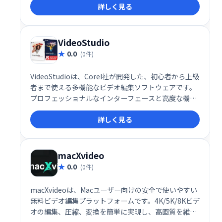
詳しく見る
フォームやウェブサイト、広告などに最適な動画を作
成可能です。オールインワンで、手軽に高品質な動画
編集を実現します。
VideoStudio
0.0
(0件)
VideoStudioは、Corel社が開発した、初心者から上級
者まで使える多機能なビデオ編集ソフトウェアです。
プロフェッショナルなインターフェースと高度な機能
を備え、家族や友人、オンライン視聴者向けの動画作
詳しく見る
成を容易にします。直感的な操作で魅力的なビデオ編
集を実現し、あなたのクリエイティビティを最大限に
引き出します。手軽に高品質な動画制作を始めたい方
におすすめです。
macXvideo
0.0
(0件)
macXvideoは、Macユーザー向けの安全で使いやすい
無料ビデオ編集プラットフォームです。4K/5K/8Kビデ
オの編集、圧縮、変換を簡単に実現し、高画質を維持