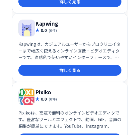
詳しく見る
ドであり、マーケティングキャンペーンに合わせてア
ニメーションビデオをカスタマイズするための完全な
クリエイティブコントロールを備えた数千のテンプレ
ートが付属しています。
Kapwing
0.0
(0件)
Kapwingは、カジュアルユーザーからプロクリエイタ
ーまで幅広く使えるオンライン画像・ビデオエディタ
ーです。直感的で使いやすいインターフェースで、字
幕作成、コラージュ制作、スクリーンキャスト編集な
詳しく見る
ど、様々なタスクをスムーズにこなせます。チームで
の共同作業にも最適で、生産性向上に貢献します。動
画編集や画像加工を簡単に、そして楽しく行いたい方
におすすめです。
Pixiko
0.0
(0件)
Pixikoは、高速で無料のオンラインビデオエディタで
す。豊富なツールとエフェクトで、動画、GIF、音声の
編集が簡単にできます。YouTube、Instagram、
Facebook、TikTok、Twitterなど、様々なプラット