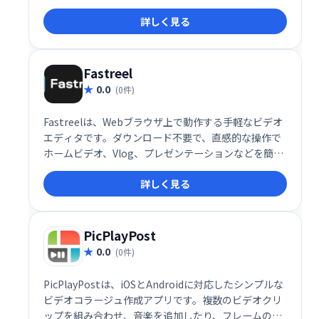
で、初心者でも6:9、4:3など様々なアスペクト比の動
詳しく見る
画編集が可能です。カット、削除、マージなどの機能
も備え、数クリックで高品質な動画制作を実現しま
す。
Fastreel
0.0
(0件)
Fastreelは、Webブラウザ上で動作する手軽なビデオ
エディタです。ダウンロード不要で、直感的な操作で
ホームビデオ、Vlog、プレゼンテーションなどを簡単
に作成できます。学校や職場での利用に最適なツール
詳しく見る
として、素早く高品質な動画編集を実現します。複雑
な操作は不要で、初心者でも簡単に利用可能です。
PicPlayPost
0.0
(0件)
PicPlayPostは、iOSとAndroidに対応したシンプルな
ビデオコラージュ作成アプリです。複数のビデオクリ
ップを組み合わせ、音楽を追加したり、フレームのデ