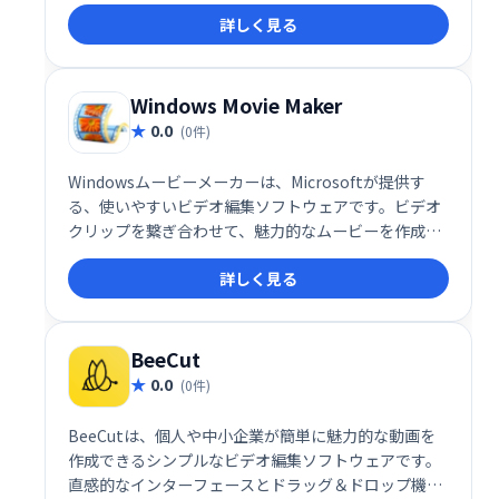
したまま効率的な作業が可能です。専門知識は不要
詳しく見る
で、初心者でも手軽に高品質な動画制作を楽しめま
す。品質低下などの心配もなく、スムーズな編集作業
で、費用をかけずに動画制作を可能にします。
Windows Movie Maker
0.0
(0件)
Windowsムービーメーカーは、Microsoftが提供す
る、使いやすいビデオ編集ソフトウェアです。ビデオ
クリップを繋ぎ合わせて、魅力的なムービーを作成で
きます。トランジション、オーバーレイ、オーディオ
詳しく見る
編集、アニメーション、ナレーションなど、基本的な
編集機能を備え、初心者でも手軽に動画編集を楽しめ
ます。思い出の動画を簡単に編集して、自分だけの作
品を作りましょう。
BeeCut
0.0
(0件)
BeeCutは、個人や中小企業が簡単に魅力的な動画を
作成できるシンプルなビデオ編集ソフトウェアです。
直感的なインターフェースとドラッグ＆ドロップ機能