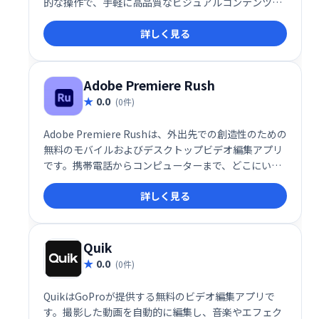
的な操作で、手軽に高品質なビジュアルコンテンツを
作成できます。動画編集初心者からプロまで、幅広い
詳しく見る
ユーザーにご利用いただけます。
Adobe Premiere Rush
0.0
(0件)
Adobe Premiere Rushは、外出先での創造性のための
無料のモバイルおよびデスクトップビデオ編集アプリ
です。携帯電話からコンピューターまで、どこにいて
も高品質のビデオを撮影、編集、共有できます。楽し
詳しく見る
く、直感的で、ソーシャルメディアと同じくらい高速
で、フォロワーのフィードに出演する最も簡単な方法
です。
Quik
0.0
(0件)
QuikはGoProが提供する無料のビデオ編集アプリで
す。撮影した動画を自動的に編集し、音楽やエフェク