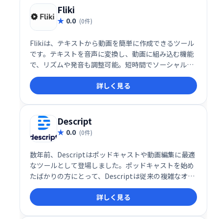
Fliki
0.0
(0件)
Flikiは、テキストから動画を簡単に作成できるツール
です。テキストを音声に変換し、動画に組み込む機能
で、リズムや発音も調整可能。短時間でソーシャルメ
ディア投稿向けの動画制作が可能です。有料プランで
詳しく見る
は、テキスト入力だけで動画を自動生成する機能も利
用できます。手軽に高品質な動画を作成したい方にお
すすめです。
Descript
0.0
(0件)
数年前、Descriptはポッドキャストや動画編集に最適
なツールとして登場しました。ポッドキャストを始め
たばかりの方にとって、Descriptは従来の複雑なオー
ディオ編集ツールとはまったく異なる、新しいタイプ
詳しく見る
のオーディオエディタです。今年初め、私はポッドキ
ャストチャンネルを開設し、編集にはすべてDescript