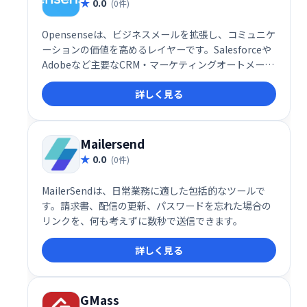
0.0
(0件)
Opensenseは、ビジネスメールを拡張し、コミュニケ
ーションの価値を高めるレイヤーです。Salesforceや
Adobeなど主要なCRM・マーケティングオートメーシ
ョンツールとのネイティブ連携により、メール送信時
詳しく見る
に3つの強力な機能を利用可能。日常業務の効率化と
生産性向上に貢献します。よりスマートなコミュニケ
ーションで、ビジネスの可能性を最大限に引き出しま
しょう。
Mailersend
0.0
(0件)
MailerSendは、日常業務に適した包括的なツールで
す。請求書、配信の更新、パスワードを忘れた場合の
リンクを、何も考えずに数秒で送信できます。
詳しく見る
GMass