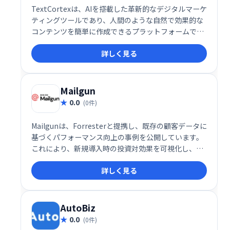
TextCortexは、AIを搭載した革新的なデジタルマーケ
ティングツールであり、人間のような自然で効果的な
コンテンツを簡単に作成できるプラットフォームで
す。この多機能ツールは、企業やマーケターが効率的
詳しく見る
に高品質なコンテンツを作成・管理できるように設計
されており、書き換えや要約、トーン調整など、コン
テンツ制作に必要な機能を一元化しています。
Mailgun
0.0
(0件)
Mailgunは、Forresterと提携し、既存の顧客データに
基づくパフォーマンス向上の事例を公開しています。
これにより、新規導入時の投資対効果を可視化し、信
頼性を高めています。
詳しく見る
AutoBiz
0.0
(0件)