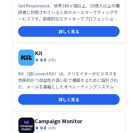
GetResponseは、世界180ヶ国以上、10億人以上の購
読者に利用されている人気のメールマーケティングサ
ービスです。直感的なエディターでプロフェッショナ
ルなメールやランディングページを簡単に作成でき、
詳しく見る
効率的なマーケティング活動を支援します。世界中で
最も使いやすいシステムとして高い評価を得ていま
す。
Kit
0.0
(0件)
Kit（旧ConvertKit）は、クリエイターがビジネスを
効率的かつ収益性の高い形で構築するために設計され
た、メールを基軸としたオペレーティングシステムで
す。このサービスは、個人の情熱を収益に結びつける
詳しく見る
ことを目指し、メールリスト管理や自動化ツールを駆
使して、収益性と持続可能性を兼ね備えたビジネスを
サポートします。
Campaign Monitor
0.0
(0件)