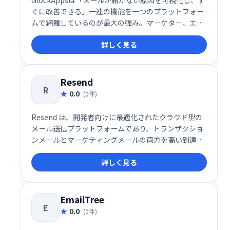
GlockAppsは「メールが届かない原因を可視化し、す
ぐに改善できる」一連の機能を一つのプラットフォー
ムで網羅しているのが最大の強み。マーケター、エン
ジニア、SaaS提供企業、EC事業者など、メールによる
詳しく見る
顧客接点を重視するすべてのビジネスに対して、到達
率向上とブランド保護の両立を図れる信頼性の高いソ
リューションと言えるでしょう。
Resend
R
0.0
(0件)
Resend は、開発者向けに最適化されたクラウド型の
メール送信プラットフォームであり、トランザクショ
ンメールとマーケティングメールの両方を高い到達率
とスピードで届けることに特化したソリューションで
詳しく見る
す。メールの信頼性や配信パフォーマンスに加え、開
発者体験（DX）を徹底的に重視した設計により、
SaaS企業やスタートアップを中心に注目を集めていま
す。
EmailTree
E
0.0
(0件)