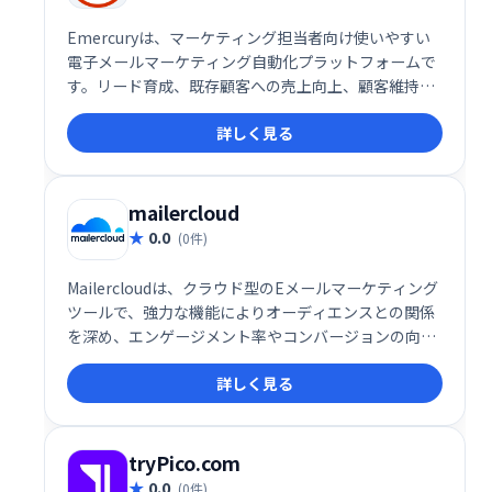
Emercuryは、マーケティング担当者向け使いやすい
電子メールマーケティング自動化プラットフォームで
す。リード育成、既存顧客への売上向上、顧客維持率
向上を支援します。メールマーケティングのベストプ
詳しく見る
ラクティスに基づいた教育機能も提供し、自動化の最
適化、配信・エンゲージメントの改善を実現します。
ビジネスの成長を加速させる強力なツールです。
mailercloud
0.0
(0件)
Mailercloudは、クラウド型のEメールマーケティング
ツールで、強力な機能によりオーディエンスとの関係
を深め、エンゲージメント率やコンバージョンの向上
を支援します。直感的なインターフェースと柔軟な機
詳しく見る
能で、マーケティングキャンペーンを効果的に展開し
たい企業に最適です。
tryPico.com
0.0
(0件)