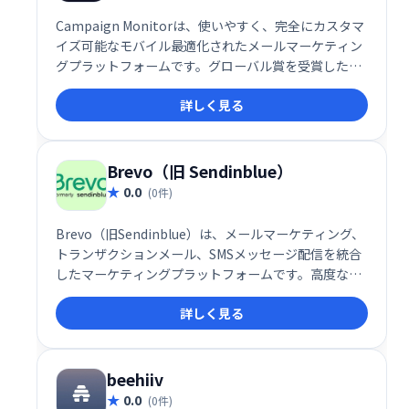
Campaign Monitorは、使いやすく、完全にカスタマ
イズ可能なモバイル最適化されたメールマーケティン
グプラットフォームです。グローバル賞を受賞したカ
スタマーサポートと99％の顧客満足度を誇り、強力な
詳しく見る
機能を備えています。無料でお試しいただけます。
Brevo（旧 Sendinblue）
0.0
(0件)
Brevo（旧Sendinblue）は、メールマーケティング、
トランザクションメール、SMSメッセージ配信を統合
したマーケティングプラットフォームです。高度な自
動化機能で、顧客とのエンゲージメントを高め、関係
詳しく見る
構築を支援します。メール開封状況の確認や、コンテ
ンツの動的な調整も可能。洗練されたツールで、効果
的なマーケティング戦略を実現し、ビジネスの成長を
促進します。
beehiiv
0.0
(0件)