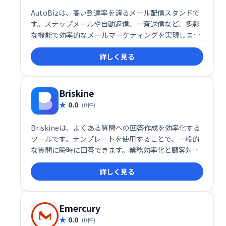
AutoBizは、高い到達率を誇るメール配信スタンドで
す。ステップメールや自動返信、一斉送信など、多彩
な機能で効率的なメールマーケティングを実現しま
す。クレジット決済連携にも対応し、スムーズな運用
詳しく見る
をサポート。顧客とのエンゲージメント強化に最適な
ツールです。
Briskine
0.0
(0件)
Briskineは、よくある質問への回答作成を効率化する
ツールです。テンプレートを使用することで、一般的
な質問に瞬時に回答できます。業務効率化と顧客対応
の迅速化を実現し、よりスムーズなコミュニケーショ
詳しく見る
ンをサポートします。時間と労力の節約に繋がり、顧
客満足度の向上に貢献します。
Emercury
0.0
(0件)