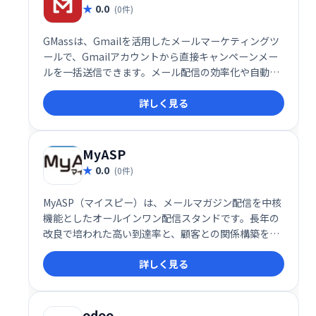
0.0
(0件)
GMassは、Gmailを活用したメールマーケティングツ
ールで、Gmailアカウントから直接キャンペーンメー
ルを一括送信できます。メール配信の効率化や自動化
を実現し、ビジネスの成長をサポートする強力なプラ
詳しく見る
グインです。
MyASP
0.0
(0件)
MyASP（マイスピー）は、メールマガジン配信を中核
機能としたオールインワン配信スタンドです。長年の
改良で培われた高い到達率と、顧客との関係構築を支
援する機能が充実。安定した成果に繋がるビジネスを
詳しく見る
実現します。メール配信だけでなく、顧客とのリレー
ションシップ強化にも貢献し、ビジネスの成長をサポ
ートします。
odoo