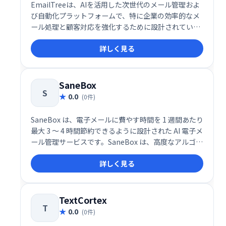
EmailTreeは、AIを活用した次世代のメール管理およ
び自動化プラットフォームで、特に企業の効率的なメ
ール処理と顧客対応を強化するために設計されていま
す。このサービスは、AIによるメールの分類、返信提
詳しく見る
案、センチメント分析を統合し、受信トレイ管理の生
産性を劇的に向上させます。
SaneBox
S
0.0
(0件)
SaneBox は、電子メールに費やす時間を 1 週間あたり
最大 3 ～ 4 時間節約できるように設計された AI 電子メ
ール管理サービスです。SaneBox は、高度なアルゴリ
ズムと機械学習を使用して、受信した電子メールを重
詳しく見る
要度に応じて自動的にフォルダーに分類します。これ
により、無関係なメッセージを分類する時間を減ら
し、重要なこと、つまり電子メール以外のあらゆるこ
とに集中できるようになります。
TextCortex
T
0.0
(0件)