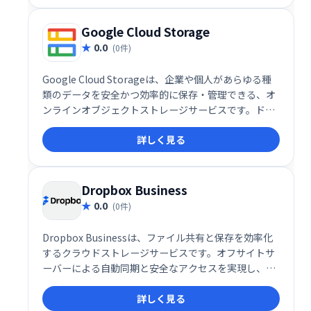
の成長を支える信頼できるインフラとして活用できま
す。
Google Cloud Storage
0.0
(0件)
Google Cloud Storageは、企業や個人があらゆる種
類のデータを安全かつ効率的に保存・管理できる、オ
ンラインオブジェクトストレージサービスです。ドキ
ュメント、音声・動画、画像など、様々なデータを一
詳しく見る
元管理し、中央リポジトリからアクセスできます。ス
ケーラブルな設計で、データ量の変化にも柔軟に対
応。高度なセキュリティ機能も備え、大切なデータを
安心してお任せいただけます。ビジネスの成長を支え
Dropbox Business
る信頼性の高いストレージソリューションです。
0.0
(0件)
Dropbox Businessは、ファイル共有と保存を効率化
するクラウドストレージサービスです。オフサイトサ
ーバーによる自動同期と安全なアクセスを実現し、個
人から企業まで、場所を選ばずにファイルの管理・共
詳しく見る
有が可能です。チームでの共同作業をスムーズにし、