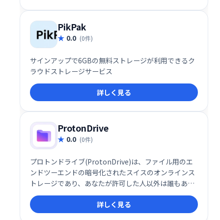
生産性を向上させます。 データの安全性を確保しなが
ら、スムーズな情報共有を実現したい企業やチームに
最適なソリューションです。
PikPak
0.0
(0件)
サインアップで6GBの無料ストレージが利用できるク
ラウドストレージサービス
詳しく見る
ProtonDrive
0.0
(0件)
プロトンドライブ(ProtonDrive)は、ファイル用のエ
ンドツーエンドの暗号化されたスイスのオンラインス
トレージであり、あなたが許可した人以外は誰もあな
たのデータにアクセスできないようにします。
詳しく見る