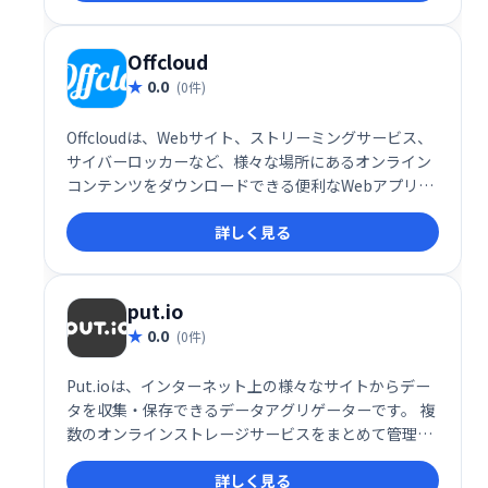
業を一つのアプリで効率的に行い、生産性向上に貢献
します。人々を繋ぎ、より効果的な協働を促進する、
シンプルでパワフルなツールです。
Offcloud
0.0
(0件)
Offcloudは、Webサイト、ストリーミングサービス、
サイバーロッカーなど、様々な場所にあるオンライン
コンテンツをダウンロードできる便利なWebアプリケ
ーションです。 Web記事から動画、音声ファイルま
詳しく見る
で、あらゆるコンテンツのダウンロードをサポートし
ます。 手軽にオンラインコンテンツを手に入れたい方
におすすめです。
put.io
0.0
(0件)
Put.ioは、インターネット上の様々なサイトからデー
タを収集・保存できるデータアグリゲーターです。 複
数のオンラインストレージサービスをまとめて管理
し、効率的なデータ管理を実現します。 ファイルのダ
詳しく見る
ウンロードや転送を簡素化し、デジタル資産を安全に