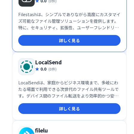
0.0
(0件)
Filestashは、シンプルでありながら高度にカスタマイ
ズ可能なファイル管理ソリューションを提供します。
特に、セキュリティ、拡張性、ユーザーフレンドリー
な操作性を重視する企業にとって理想的な選択肢で
詳しく見る
す。企業のストレージ運用を次のレベルに引き上げる
ために、Filestashの導入を検討してみてはいかがでし
ょうか。
LocalSend
0.0
(0件)
LocalSendは、家庭からビジネス環境まで、多岐にわ
たる場面で利用できる次世代のファイル共有ツールで
す。デバイス間のファイル転送をより効率的かつ安全
に行いたい方に、ぜひ一度試してみていただきたいサ
詳しく見る
ービスです。
filelu