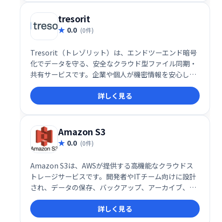
tresorit
0.0
(0件)
Tresorit（トレゾリット）は、エンドツーエンド暗号
化でデータを守る、安全なクラウド型ファイル同期・
共有サービスです。企業や個人が機密情報を安心して
管理・共有し、外部とのコラボレーションを円滑に進
詳しく見る
めることができます。 他社サービスとは異なり、
Tresoritはユーザーデータにアクセスできないため、
最高のセキュリティとプライバシーを保証します。安
心して重要なファイルを保管・共有したい方におすす
Amazon S3
めです。
0.0
(0件)
Amazon S3は、AWSが提供する高機能なクラウドス
トレージサービスです。開発者やITチーム向けに設計
され、データの保存、バックアップ、アーカイブ、リ
カバリを簡単かつ効率的に実現します。世界中からア
詳しく見る
クセス可能な柔軟性と高い信頼性を備え、大規模なデ
ータ保管にも最適です。コスト効率も高く、ビジネス