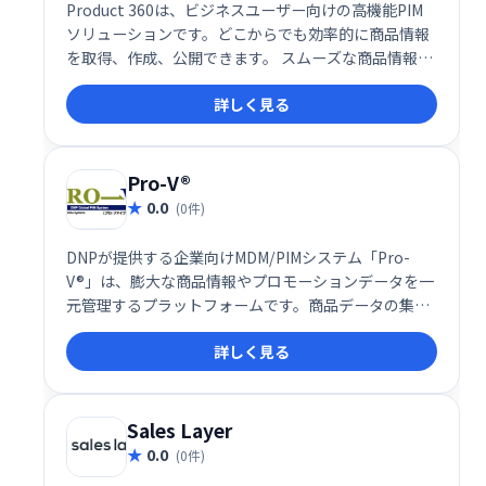
Product 360は、ビジネスユーザー向けの高機能PIM
ソリューションです。どこからでも効率的に商品情報
を取得、作成、公開できます。 スムーズな商品情報管
理を実現し、ビジネスの生産性向上を支援します。
詳しく見る
Pro-V®
0.0
(0件)
DNPが提供する企業向けMDM/PIMシステム「Pro-
V®」は、膨大な商品情報やプロモーションデータを一
元管理するプラットフォームです。商品データの集約
と各種媒体への迅速な配信により、マーケティング活
詳しく見る
動を効率化し、企業の成長を支援します。高度な情報
管理機能で、迅速かつ正確な情報提供を実現。マーケ
ティング戦略の最適化、業務効率向上、そして売上拡
大に貢献します。
Sales Layer
0.0
(0件)