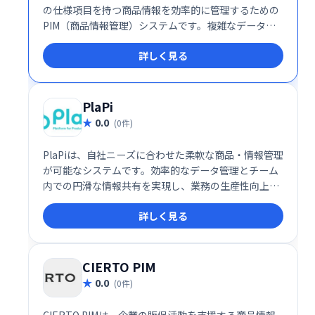
の仕様項目を持つ商品情報を効率的に管理するための
PIM（商品情報管理）システムです。複雑なデータ構
造を持つ製品情報も一元管理でき、製品ごとに異なる
詳しく見る
仕様値の入力・管理が容易です。多くの企業に支持さ
れており、業務効率化とデータの一貫性を高め、ビジ
ネスの成長を支援します。
PlaPi
0.0
(0件)
PlaPiは、自社ニーズに合わせた柔軟な商品・情報管理
が可能なシステムです。効率的なデータ管理とチーム
内での円滑な情報共有を実現し、業務の生産性向上に
貢献します。初期費用を抑え、最短1週間で導入可能
詳しく見る
なため、小規模企業やPIMシステム導入初心者にも最
適です。短期間で効果的なデータ管理体制を構築し、
ビジネスの成長を加速させましょう。
CIERTO PIM
0.0
(0件)