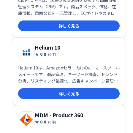
CIERTO PIMは、企業の販促活動を支援する商品情報
管理システム（PIM）です。商品スペック、価格、在
庫情報、画像などを一元管理し、ECサイトやカタログ
など、様々な販促媒体への迅速かつ効率的な情報配信
詳しく見る
を実現します。 これにより、商品情報の不整合を防
ぎ、販促活動の最適化をサポートします。多くのユー
ザーから高い評価を得ている信頼性の高いシステムで
す。
Helium 10
0.0
(0件)
Helium 10は、Amazonセラー向けのeコマースツール
スイートです。商品管理、キーワード調査、トレンド
分析、リスティング最適化、広告キャンペーン管理な
ど、Amazonビジネスを成功に導くための機能を網羅
詳しく見る
しています。BlackBox機能では、潜在的な商品機会を
効率的に探索できます。Amazonビジネスの成長を強
力にサポートします。
MDM - Product 360
0.0
(0件)