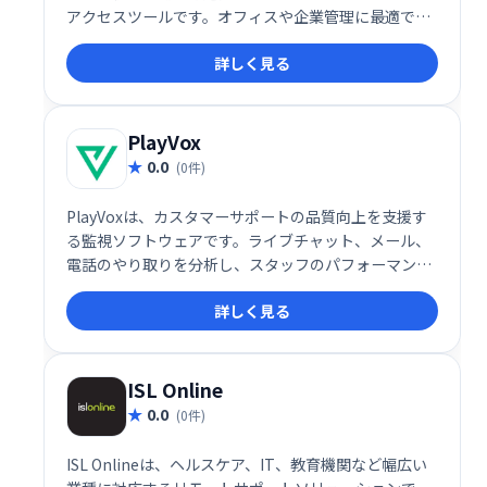
アクセスツールです。オフィスや企業管理に最適で、
安全にデータやアプリケーションにアクセスできま
詳しく見る
す。複雑な設定不要で、スムーズなリモートワークを
実現します。
PlayVox
0.0
(0件)
PlayVoxは、カスタマーサポートの品質向上を支援す
る監視ソフトウェアです。ライブチャット、メール、
電話のやり取りを分析し、スタッフのパフォーマンス
や顧客体験を評価。わずか5分でQA監視プログラムを
詳しく見る
作成でき、コーチングやモチベーション向上に役立ち
ます。全チャネルの顧客対応を分析することで、より
効果的なサポート体制を構築できます。
ISL Online
0.0
(0件)
ISL Onlineは、ヘルスケア、IT、教育機関など幅広い