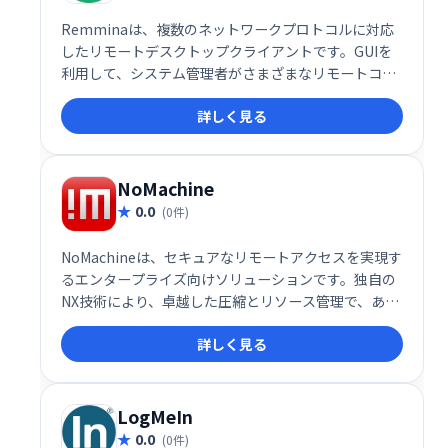
Remminaは、複数のネットワークプロトコルに対応
したリモートデスクトップクライアントです。GUIを
利用して、システム管理者がさまざまなリモートコン
ピューターを簡単に操作できます。柔軟で一貫したユ
詳しく見る
ーザーインターフェイスを提供することで、複数のデ
バイスを効率的に管理するのに役立ちます。
NoMachine
0.0
(0件)
NoMachineは、セキュアなリモートアクセスを実現す
るエンタープライズ向けソリューションです。独自の
NX技術により、卓越した圧縮とリソース管理で、あら
ゆるOS、あらゆるグラフィカルアプリケーションを、
詳しく見る
あらゆるネットワーク接続環境で実行可能です。デス
クトップ仮想化やホスト型デスクトップ展開にも対応
し、高いパフォーマンスと安定性を提供します。
LogMeIn
0.0
(0件)