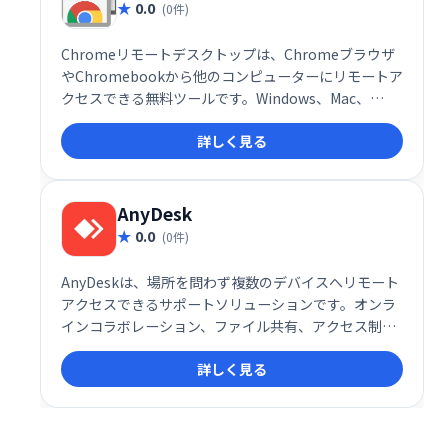
0.0
(0件)
Chromeリモートデスクトップは、Chromeブラウザ
やChromebookから他のコンピューターにリモートア
クセスできる無料ツールです。Windows、Mac、
Linuxに対応し、短期的なリモートサポートから長期
詳しく見る
的なファイル・アプリケーションへのアクセスまで、
様々な用途で活用できます。安全な接続で、場所を選
ばずPCを操作可能です。
AnyDesk
0.0
(0件)
AnyDeskは、場所を問わず複数のデバイスへリモート
アクセスできるサポートソリューションです。オンラ
インコラボレーション、ファイル共有、アクセス制御
などを提供し、快適な操作性と効率的な共同作業を実
詳しく見る
現します。ファイルやドキュメントへのスムーズなア
クセスにより、生産性を向上させます。