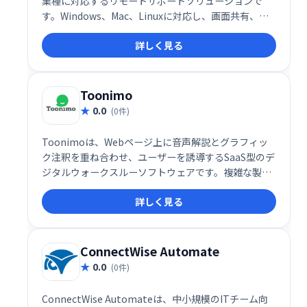
業種に対応するリモートサポートソリューションで
す。Windows、Mac、Linuxに対応し、画面共有、権
限管理、無人アクセスなど豊富な機能を提供。顧客サ
詳しく見る
ポートや診断を効率化し、スムーズなリモート作業を
実現します。
Toonimo
0.0
(0件)
Toonimoは、Webページ上に音声解説とグラフィッ
ク注釈を重ね合わせ、ユーザーを誘導するSaaS型のデ
ジタルウォークスルーソフトウェアです。複雑な製品
説明やデータ表示を分かりやすく伝え、人間味あふれ
詳しく見る
るWeb体験を提供します。 Webサイトのユーザーエン
ゲージメント向上に最適です。
ConnectWise Automate
0.0
(0件)
ConnectWise Automateは、中小規模のITチーム向