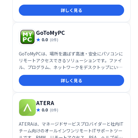
ョンです。 高度な機能でITインフラ全体を効率的に制
詳しく見る
御し、運用コスト削減とセキュリティ強化を実現しま
す。
GoToMyPC
0.0
(0件)
GoToMyPCは、場所を選ばず高速・安全にパソコンに
リモートアクセスできるソリューションです。ファイ
ル、プログラム、ネットワークをデスクトップにいる
かのように操作でき、業務効率化を支援します。場所
詳しく見る
を選ばず、いつでもどこでも安全にパソコンにアクセ
スしたい方におすすめです。
ATERA
0.0
(0件)
ATERAは、マネージドサービスプロバイダーと社内IT
チーム向けのオールインワンリモートITサポートツー
ルです。RMM、リモートアクセス、PSA、ヘルプデス