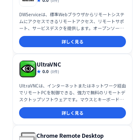
(0件)
DWServiceは、標準Webブラウザからリモートシステ
ムにアクセスできるリモートアクセス、リモートサポ
ート、サービスデスクを提供します。オープンソース
のクライアントを採用し、手軽にリモート作業を実
詳しく見る
現。システム管理やサポート業務の効率化に貢献しま
す。
UltraVNC
0.0
(0件)
UltraVNCは、インターネットまたはネットワーク経由
でリモートPCを制御できる、強力で無料のリモートデ
スクトップソフトウェアです。マウスとキーボードで
操作でき、まるで目の前にあるかのように作業できま
詳しく見る
す。コンピュータサポートにも最適で、顧客のPCに迅
速にアクセスし、問題を遠隔で解決できます。
SingleClickアドオンを使えば、顧客側の事前設定も不
要です。
Chrome Remote Desktop