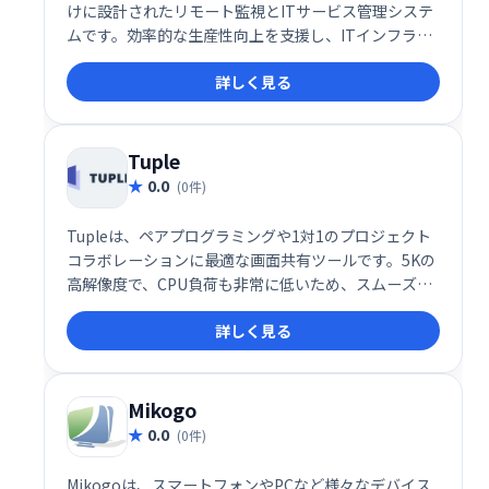
けに設計されたリモート監視とITサービス管理システ
ムです。効率的な生産性向上を支援し、ITインフラの
可視性を高めます。
詳しく見る
Tuple
0.0
(0件)
Tupleは、ペアプログラミングや1対1のプロジェクト
コラボレーションに最適な画面共有ツールです。5Kの
高解像度で、CPU負荷も非常に低いため、スムーズで
快適なリモート作業を実現します。まるで同じ机で作
詳しく見る
業しているかのような感覚で、ストレスフリーなコラ
ボレーションを体験できます。
Mikogo
0.0
(0件)
Mikogoは、スマートフォンやPCなど様々なデバイス