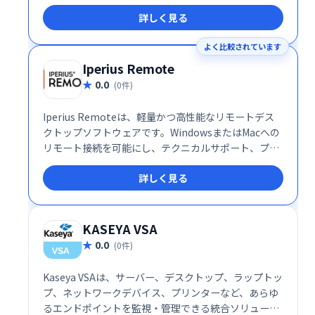
ーラビリティや統合の複雑さを軽減し、安全で効率的
詳しく見る
なリモートアクセスを提供します。柔軟なプラットフ
ォームにより、ITインフラの最適化とセキュリティ向
よく比較されています
上を支援します。
Iperius Remote
0.0
(0件)
Iperius Remoteは、軽量かつ高性能なリモートデス
クトップソフトウェアです。WindowsまたはMacへの
リモート接続を可能にし、テクニカルサポート、プレ
ゼンテーション、カスタマーサポート、リモートワー
詳しく見る
クなど、様々な用途に対応します。スムーズな操作性
と高いパフォーマンスで、場所を選ばず効率的な作業
を実現します。 複雑な設定は不要で、直感的なインタ
ーフェースにより、初心者でも簡単に利用できます。
KASEYA VSA
迅速な接続と安定した通信で、シームレスなリモート
0.0
(0件)
作業をサポートします。
Kaseya VSAは、サーバー、デスクトップ、ラップトッ
プ、ネットワークデバイス、プリンターなど、あらゆ
るエンドポイントを監視・管理できる統合ソリューシ