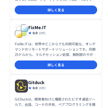
ク機能などを統合し、効率的なIT管理を実現します。
詳しく見る
30日間の無料トライアルで、その利便性を体感くださ
い。
FixMe.IT
0.0
(0件)
FixMe.ITは、世界中どこからでも利用可能な、オンデ
マンドのリモートサポートソリューションです。月額
25ドルから、マルチセッション処理、無制限のサポー
ト、最大150台のデバイスへのアクセスを提供。ブラ
詳しく見る
ンディング、マルチモニター対応、ファイル転送な
ど、充実した機能で無人での即時サポートを実現しま
す。
Gitduck
0.0
(0件)
GitDuckは、開発者向けに構築されたビデオ通話ツー
ルで、会話、コードの共有、ペアプログラミングを簡