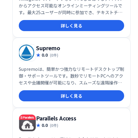
からアクセス可能なオンラインミーティングツールで
す。最大25ユーザーが同時に参加でき、テキストチャ
ットやホワイトボード機能、録音機能も搭載。HTML
詳しく見る
ビューアーによるスムーズな画面共有と管理者権限の
簡単交換で、効率的な共同作業を実現します。堅牢で
使いやすいツールをお探しの方に最適です。
Supremo
0.0
(0件)
Supremoは、簡単かつ強力なリモートデスクトップ制
御・サポートツールです。数秒でリモートPCへのアク
セスや会議開催が可能になり、スムーズな遠隔操作を
実現します。
詳しく見る
Parallels Access
0.0
(0件)