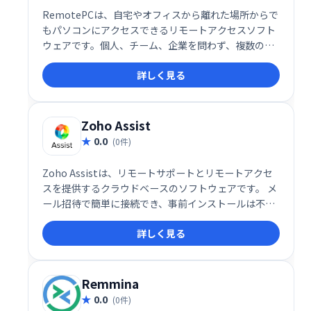
RemotePCは、自宅やオフィスから離れた場所からで
もパソコンにアクセスできるリモートアクセスソフト
ウェアです。個人、チーム、企業を問わず、複数のデ
バイスへのリモートアクセスをクラウド上で実現しま
詳しく見る
す。場所を選ばず、いつでもどこでも安全にパソコン
を操作できます。
Zoho Assist
0.0
(0件)
Zoho Assistは、リモートサポートとリモートアクセ
スを提供するクラウドベースのソフトウェアです。 メ
ール招待で簡単に接続でき、事前インストールは不
要。PCとMacに対応し、ファイル転送、ボイス/ビデ
詳しく見る
オチャット、再起動機能などを備えています。無人ア
クセス設定やマルチモニター対応など、多様な機能で
ITサポートやトレーニング、オンライン会議などを効
率化します。無料プランと、月額10ドルからの有料プ
Remmina
ランがあります。
0.0
(0件)