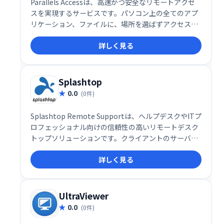
Parallels Accessは、高速かつ安全なリモートアクセ
スを実現するサービスです。パソコン上の全てのアプ
リケーション、ファイルに、場所を選ばずアクセスで
きます。特にモバイルアプリは、優れた操作性と安定
詳しく見る
した接続を提供し、快適なリモートワーク環境をサポ
ートします。 どこからでもシームレスにパソコンを操
作したい方におすすめです。
Splashtop
0.0
(0件)
Splashtop Remote Supportは、ヘルプデスクやITプ
ロフェッショナル向けの信頼性の高いリモートデスク
トップソリューションです。クライアントのサーバー
やコンピュータをリモートでサポートし、有人・無人
詳しく見る
両方のサポートに対応できます。迅速かつ効率的なリ
モートサポートを実現し、業務の生産性向上に貢献し
ます。
UltraViewer
0.0
(0件)