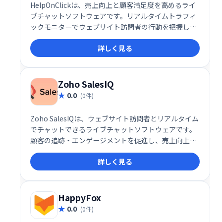
HelpOnClickは、売上向上と顧客満足度を高めるライ
ブチャットソフトウェアです。リアルタイムトラフィ
ックモニターでウェブサイト訪問者の行動を把握し、
適切なタイミングでチャットに招待することで、見込
詳しく見る
み客を顧客へと転換します。ウェブサイトへの訪問者
を逃さず、エンゲージメントを高め、売上を伸ばした
い企業に最適なソリューションです。
Zoho SalesIQ
0.0
(0件)
Zoho SalesIQは、ウェブサイト訪問者とリアルタイム
でチャットできるライブチャットソフトウェアです。
顧客の追跡・エンゲージメントを促進し、売上向上に
貢献します。SEOや広告の効果測定にも役立ちます。2
詳しく見る
ユーザーまでは無料で利用可能です。 今すぐ無料プラ
ンを始めましょう！
HappyFox
0.0
(0件)