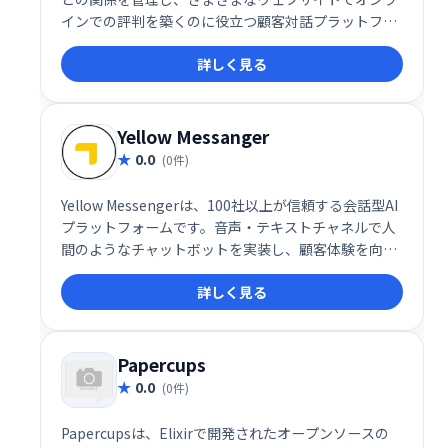
インでの評判を築くのに役立つ顧客対話プラットフォ
ームです。
詳しく見る
Yellow Messanger
0.0
(0件)
Yellow Messengerは、100社以上が信頼する会話型AI
プラットフォームです。音声・テキストチャネルで人
間のようなチャットボットを実装し、顧客体験を向上
させます。強力なNLPエンジン、感情分析、90以上の
詳しく見る
言語対応など、高度な機能を備え、コンタクトセンタ
ーの自動化にも貢献します。エンドツーエンドの会話
設計で、スムーズなコミュニケーションを実現しま
す。
Papercups
0.0
(0件)
Papercupsは、Elixirで開発されたオープンソースの