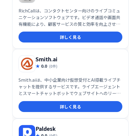
RichCallは、コンタクトセンター向けのライブコミュ
ニケーションソフトウェアです。ビデオ通話や画面共
有機能により、顧客サービスの質と効率を向上させま
す。製品説明や指示を画面で共有することで、より効
詳しく見る
果的なコミュニケーションを実現し、販売・マーケテ
ィングにも活用できます。顧客満足度向上と業務効率
化に貢献します。
Smith.ai
0.0
(0件)
Smith.aiは、中小企業向け仮想受付とAI搭載ライブチ
ャットを提供するサービスです。ライブエージェント
とスマートチャットボットでウェブサイトへのリード
獲得、スクリーニング、コンバージョンを効率化しま
詳しく見る
す。起業家、法律・ITコンサルティング、金融業界な
ど、幅広い業種に対応しています。
Paldesk
0.0
(0件)