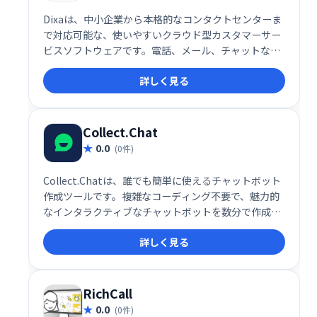
Dixaは、中小企業から本格的なコンタクトセンターま
で対応可能な、使いやすいクラウド型カスタマーサー
ビスソフトウェアです。電話、メール、チャットなど
マルチチャネルに対応し、リアルタイムでパーソナル
詳しく見る
な顧客サポートを提供します。Webブラウザで動作
し、追加のソフトウェアインストールやIT専門家のサ
ポートは不要です。場所を選ばず、いつでもどこでも
アクセス可能です。
Collect.Chat
0.0
(0件)
Collect.Chatは、誰でも簡単に使えるチャットボット
作成ツールです。複雑なコーディング不要で、魅力的
なインタラクティブなチャットボットを数分で作成で
きます。静的なWebフォームや営業担当者に代わる、
詳しく見る
集客・顧客対応の強力なツールとして、Webサイトの
訪問者エンゲージメント向上に貢献します。 顧客対応
の効率化やリード獲得の自動化を実現し、ビジネスの
成長をサポートします。
RichCall
0.0
(0件)