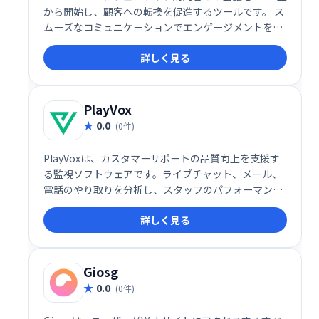
から開始し、顧客への転換を促進するツールです。 ス
ムーズなコミュニケーションでエンゲージメントを高
め、リード獲得を支援します。 ウェブサイトへのアク
詳しく見る
セス数を売上につなげたい企業様におすすめです。
PlayVox
0.0
(0件)
PlayVoxは、カスタマーサポートの品質向上を支援す
る監視ソフトウェアです。ライブチャット、メール、
電話のやり取りを分析し、スタッフのパフォーマンス
や顧客体験を評価。わずか5分でQA監視プログラムを
詳しく見る
作成でき、コーチングやモチベーション向上に役立ち
ます。全チャネルの顧客対応を分析することで、より
効果的なサポート体制を構築できます。
Giosg
0.0
(0件)