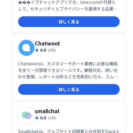
���イブチャットアプリです。Intercomの代替と
して、セキュリティとプライバシーを重視する企業に
自己ホスト型ソリューションを提供します。ソースコ
詳しく見る
ードへのアクセスが可能で、カスタマイズ性に優れて
います。
Chatwoot
0.0
(0件)
Chatwootは、カスタマーサポート業務に必要な機能
を全て一元管理できるツールです。顧客対応、問い合
わせ管理、レポート分析などを効率的に行え、スムー
ズな顧客コミュニケーションを実現します。導入コス
詳しく見る
トを抑え、生産性向上に貢献します。
smallchat
0.0
(0件)
Smallchatは、ウェブサイト訪問者との会話をSlack上