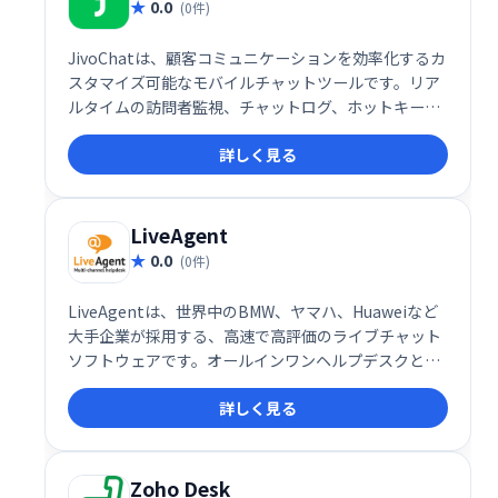
0.0
(0件)
JivoChatは、顧客コミュニケーションを効率化するカ
スタマイズ可能なモバイルチャットツールです。リア
ルタイムの訪問者監視、チャットログ、ホットキーな
ど、顧客エンゲージメントを向上させる機能が充実。
詳しく見る
チャンネル登録促進や購買意欲を高める、記憶に残る
体験を提供します。
LiveAgent
0.0
(0件)
LiveAgentは、世界中のBMW、ヤマハ、Huaweiなど
大手企業が採用する、高速で高評価のライブチャット
ソフトウェアです。オールインワンヘルプデスクとし
て、パーソナライズされた顧客対応を実現し、効率的
詳しく見る
なカスタマーサービスを提供します。2020年にはSMB
部門で最高評価を獲得。ワールドクラスのカスタマー
サポートを目指せる、フル機能のソリューションで
す。
Zoho Desk