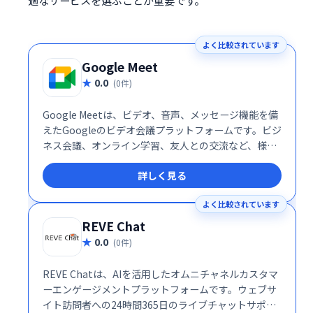
適なサービスを選ぶことが重要です。
よく比較されています
Google Meet
0.0
(0件)
Google Meetは、ビデオ、音声、メッセージ機能を備
えたGoogleのビデオ会議プラットフォームです。ビジ
ネス会議、オンライン学習、友人との交流など、様々
なシーンで活用できます。シンプルで高機能なインタ
詳しく見る
ーフェースで、スムーズなコミュニケーションを実
現。場所を選ばず、チームや仲間と簡単に繋がること
よく比較されています
を可能にします。 無料プランから利用でき、ビジネス
ニーズにも対応する柔軟性も魅力です。
REVE Chat
0.0
(0件)
REVE Chatは、AIを活用したオムニチャネルカスタマ
ーエンゲージメントプラットフォームです。ウェブサ
イト訪問者への24時間365日のライブチャットサポー