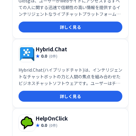
Giosgは、ユーザーがWebサイトにアクセスするすべ
ての人に関する迅速で信頼性の高い情報を提供するイ
ンテリジェントなライブチャットプラットフォームで
す。このシステムは、各訪問者をスキャンして、行動
詳しく見る
レポートに基づいて、それらが「ホット」または「コ
ールド」の見込み客かどうかを評価するようにも設計
されています。
Hybrid.Chat
0.0
(0件)
Hybrid.Chat(ハイブリッドチャト)は、インテリジェン
トなチャットボットの力と人間の焦点を組み合わせた
ビジネスチャットソフトウェアです。ユーザーはチャ
ットボットを作成して展開し、顧客、訪問者、潜在的
詳しく見る
な顧客と関わり、クエリへのスマートな応答を提供で
きます。
HelpOnClick
0.0
(0件)