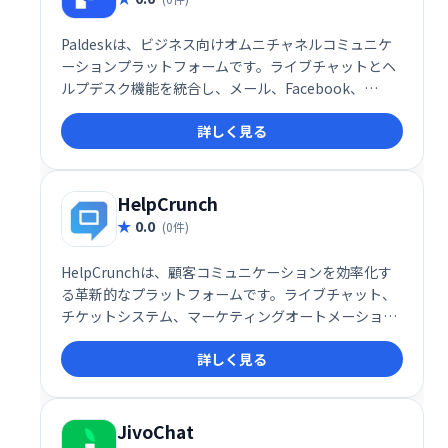
Paldeskは、ビジネス向けオムニチャネルコミュニケ
ーションプラットフォームです。ライブチャットとヘ
ルプデスク機能を統合し、メール、Facebook、
Twitter、WhatsAppなど、様々なチャネルからの顧
詳しく見る
客対応を一元管理できます。24時間365日のサポート
体制と効率的なプログラミングにより、顧客との強力
な関係構築を支援し、「仲間」のような存在を目指せ
ます。
HelpCrunch
0.0
(0件)
HelpCrunchは、顧客コミュニケーションを効率化す
る革新的なプラットフォームです。ライブチャット、
チケットシステム、マーケティングオートメーショ
ン、メールマーケティングなどを統合し、見込み客獲
詳しく見る
得から顧客維持まで、顧客ライフサイクル全体をサポ
ートします。Web・モバイルビジネスの顧客ロイヤル
ティ向上と売上増加に貢献します。
JivoChat