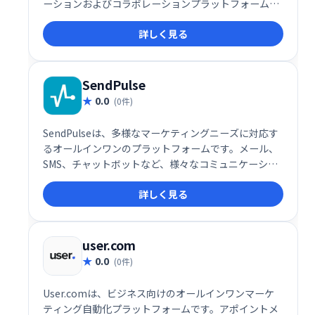
ーションおよびコラボレーションプラットフォームで
す。
詳しく見る
SendPulse
0.0
(0件)
SendPulseは、多様なマーケティングニーズに対応す
るオールインワンのプラットフォームです。メール、
SMS、チャットボットなど、様々なコミュニケーショ
ンチャネルを活用したマーケティングキャンペーンを
詳しく見る
効率的に実行できます。ユーザーフレンドリーなイン
ターフェースで、初心者にも簡単に利用可能。顧客エ
ンゲージメントを高め、ビジネス成長を促進します。
詳細な分析機能も搭載し、効果測定も容易です。
user.com
0.0
(0件)
User.comは、ビジネス向けのオールインワンマーケ
ティング自動化プラットフォームです。アポイントメ