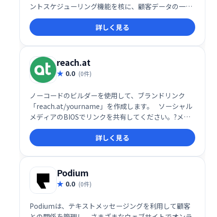
ントスケジューリング機能を核に、顧客データの一元
管理でエンゲージメントとコンバージョン率向上を実
詳しく見る
現します。様々なコミュニケーションチャネルを統合
し、効率的な顧客接点を促進。予約スケジュールの最
適化で、ビジネス成長を支援します。
reach.at
0.0
(0件)
ノーコードのビルダーを使用して、ブランドリンク
「reach.at/yourname」を作成します。⠀ソーシャル
メディアのBIOSでリンクを共有してください。?メー
ルの署名✉️など。誰かがあなたに連絡したときにすぐ
詳しく見る
にメール通知を受け取ります。
Podium
0.0
(0件)
Podiumは、テキストメッセージングを利用して顧客
との関係を管理し、さまざまなウェブサイトでオンラ