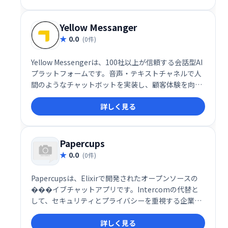
Yellow Messanger
0.0
(0件)
Yellow Messengerは、100社以上が信頼する会話型AI
プラットフォームです。音声・テキストチャネルで人
間のようなチャットボットを実装し、顧客体験を向上
させます。強力なNLPエンジン、感情分析、90以上の
詳しく見る
言語対応など、高度な機能を備え、コンタクトセンタ
ーの自動化にも貢献します。エンドツーエンドの会話
設計で、スムーズなコミュニケーションを実現しま
す。
Papercups
0.0
(0件)
Papercupsは、Elixirで開発されたオープンソースの
���イブチャットアプリです。Intercomの代替と
して、セキュリティとプライバシーを重視する企業に
自己ホスト型ソリューションを提供します。ソースコ
詳しく見る
ードへのアクセスが可能で、カスタマイズ性に優れて