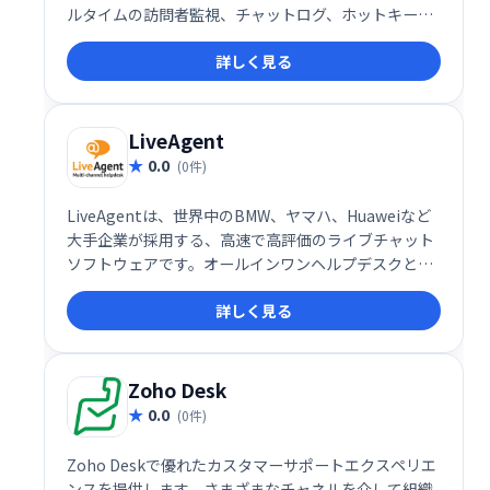
ルタイムの訪問者監視、チャットログ、ホットキーな
ど、顧客エンゲージメントを向上させる機能が充実。
詳しく見る
チャンネル登録促進や購買意欲を高める、記憶に残る
体験を提供します。
LiveAgent
0.0
(0件)
LiveAgentは、世界中のBMW、ヤマハ、Huaweiなど
大手企業が採用する、高速で高評価のライブチャット
ソフトウェアです。オールインワンヘルプデスクとし
て、パーソナライズされた顧客対応を実現し、効率的
詳しく見る
なカスタマーサービスを提供します。2020年にはSMB
部門で最高評価を獲得。ワールドクラスのカスタマー
サポートを目指せる、フル機能のソリューションで
す。
Zoho Desk
0.0
(0件)
Zoho Deskで優れたカスタマーサポートエクスペリエ
ンスを提供します。さまざまなチャネルを介して組織