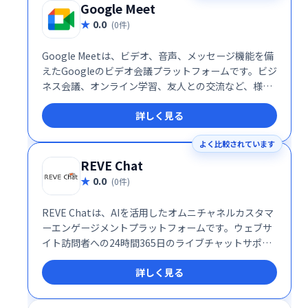
Google Meet
0.0
(0件)
Google Meetは、ビデオ、音声、メッセージ機能を備
えたGoogleのビデオ会議プラットフォームです。ビジ
ネス会議、オンライン学習、友人との交流など、様々
なシーンで活用できます。シンプルで高機能なインタ
詳しく見る
ーフェースで、スムーズなコミュニケーションを実
現。場所を選ばず、チームや仲間と簡単に繋がること
よく比較されています
を可能にします。 無料プランから利用でき、ビジネス
ニーズにも対応する柔軟性も魅力です。
REVE Chat
0.0
(0件)
REVE Chatは、AIを活用したオムニチャネルカスタマ
ーエンゲージメントプラットフォームです。ウェブサ
イト訪問者への24時間365日のライブチャットサポー
トを提供し、リード獲得と販売促進を支援します。AI
詳しく見る
による効率的な対応と人間らしいサポートを両立し、
顧客エンゲージメントの向上を実現します。