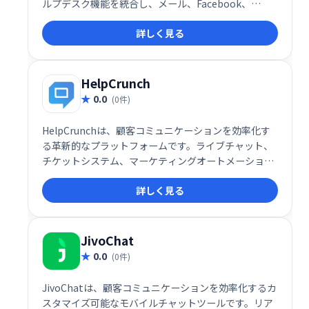
ルプデスク機能を統合し、メール、Facebook、
Twitter、WhatsAppなど、様々なチャネルからの顧
詳しく見る
客対応を一元管理できます。24時間365日のサポート
体制と効率的なプログラミングにより、顧客との強力
な関係構築を支援し、「仲間」のような存在を目指せ
ます。
HelpCrunch
0.0
(0件)
HelpCrunchは、顧客コミュニケーションを効率化す
る革新的なプラットフォームです。ライブチャット、
チケットシステム、マーケティングオートメーショ
ン、メールマーケティングなどを統合し、見込み客獲
詳しく見る
得から顧客維持まで、顧客ライフサイクル全体をサポ
ートします。Web・モバイルビジネスの顧客ロイヤル
ティ向上と売上増加に貢献します。
JivoChat
0.0
(0件)
JivoChatは、顧客コミュニケーションを効率化するカ
スタマイズ可能なモバイルチャットツールです。リア