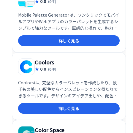
0.0
(0件)
Mobile Palette Generatorは、ワンクリックでモバイ
ルアプリやWebアプリのカラーパレットを生成するシ
ンプルで強力なツールです。直感的な操作で、魅力的
な色合いの組み合わせを簡単に作成できます。デザイ
詳しく見る
ン制作の効率化に貢献します。
Coolors
0.0
(0件)
Coolorsは、完璧なカラーパレットを作成したり、数
千もの美しい配色からインスピレーションを得たりで
きるツールです。デザインのアイデア出しや、配色に
迷った時に最適。直感的な操作で、簡単に理想の色を
詳しく見る
見つけられます。創造性を刺激し、あなたのプロジェ
クトを彩る、頼れるカラーパレット生成ツールです。
Color Space