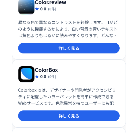
Color.review
0.0
(0件)
異なる色で異なるコントラストを経験します。目がど
のように機能するかにより、白い背景の青いテキスト
は黄色よりもはるかに読みやすくなります。どんな媒
体であっても、人間のために設計するとき、これは常
詳しく見る
に心に留めておくべきものです。さらに重要なこと
に、推定2億1,700万人が視覚障害を抱えて生活してい
ます。できるだけ多くの人があなたの作品を使用して
読むことができるようにするために、常に色の相対的
ColorBox
なコントラストに注意してください。これにより、色
0.0
(0件)
覚異常のある人を含め、すべての人があなたのコンテ
ンツを見ることができます。
Colorbox.ioは、デザイナーや開発者がアクセシビリ
ティに配慮したカラーパレットを簡単に作成できる
Webサービスです。色覚異常を持つユーザーにも配慮
したデザインを支援し、色の組み合わせが視覚的にど
詳しく見る
のように見えるかをシミュレートできます。色盲な
ど、視覚障害を持つ方にもアクセスしやすいデザイン
作成をサポートします。