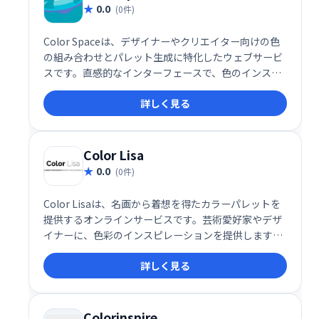
0.0
(0件)
Color Spaceは、デザイナーやクリエイター向けの色
の組み合わせとパレット生成に特化したウェブサービ
スです。直感的なインターフェースで、色のインスピ
レーションを得やすく、選択した色から調和のとれた
詳しく見る
組み合わせやグラデーションを自動提案します。プロ
ジェクトに最適な色彩計画を効率的に立てられる便利
なツールです。
Color Lisa
0.0
(0件)
Color Lisaは、名画から着想を得たカラーパレットを
提供するオンラインサービスです。芸術愛好家やデザ
イナーに、色彩のインスピレーションを提供します。
豊富なパレットから、あなたの作品にぴったりの色を
詳しく見る
見つけ、創造性を刺激しましょう。 アートとデザイン
の新たな可能性を、Color Lisaで探求してください。
Colorinspire