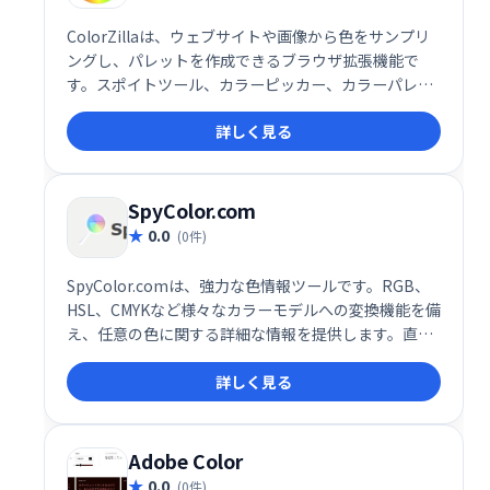
ColorZillaは、ウェブサイトや画像から色をサンプリ
ングし、パレットを作成できるブラウザ拡張機能で
す。スポイトツール、カラーピッカー、カラーパレッ
トブラウザなどを搭載し、配色デザインを支援しま
詳しく見る
す。Webサイトのカラー分析やCSSグラデーション作
成にも役立つ、多機能なツールです。
SpyColor.com
0.0
(0件)
SpyColor.comは、強力な色情報ツールです。RGB、
HSL、CMYKなど様々なカラーモデルへの変換機能を備
え、任意の色に関する詳細な情報を提供します。直感
的なカラー検索で、思い通りの色を見つけられます。
詳しく見る
無料でご利用いただけますので、デザインや制作作業
の効率化にご活用ください。様々なカラーモデルに対
応し、色に関する情報を網羅的に提供する、頼れるツ
ールです。
Adobe Color
0.0
(0件)