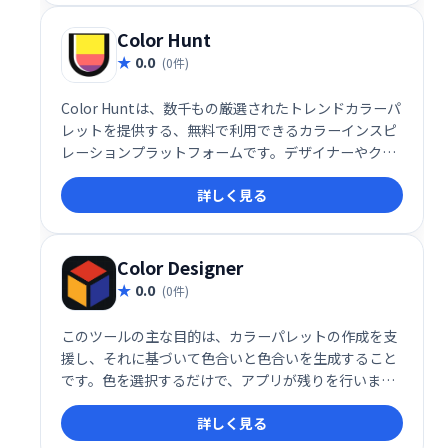
Color Hunt
0.0
(0件)
Color Huntは、数千もの厳選されたトレンドカラーパ
レットを提供する、無料で利用できるカラーインスピ
レーションプラットフォームです。デザイナーやクリ
エイターにとって、新たなデザインアイデアを生み出
詳しく見る
すための貴重なツールとなります。直感的なインター
フェースで、お好みのカラーパレットを簡単に検索・
閲覧し、プロジェクトに最適な色を見つけられます。
豊富なカラーバリエーションと高い視覚性を活かし、
Color Designer
あなたの創造性を刺激しましょう。
0.0
(0件)
このツールの主な目的は、カラーパレットの作成を支
援し、それに基づいて色合いと色合いを生成すること
です。色を選択するだけで、アプリが残りを行いま
す。
詳しく見る