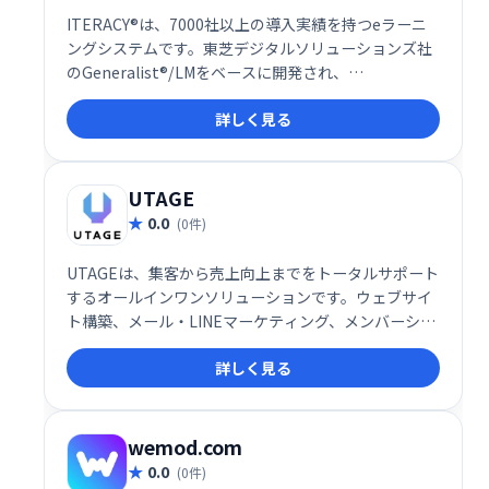
ITERACY®は、7000社以上の導入実績を持つeラーニ
ングシステムです。東芝デジタルソリューションズ社
のGeneralist®/LMをベースに開発され、
LMS(Learning Management System)として、企業
詳しく見る
の学習・研修ニーズに対応します。効率的な学習環境
を提供し、従業員のスキルアップを支援します。
UTAGE
0.0
(0件)
UTAGEは、集客から売上向上までをトータルサポート
するオールインワンソリューションです。ウェブサイ
ト構築、メール・LINEマーケティング、メンバーシッ
プ管理、決済処理、顧客情報管理、業務自動化など、
詳しく見る
ビジネスに必要な機能を網羅。煩雑な作業を効率化
し、売上アップを実現します。集客や売上向上でお悩
みの事業者様は、ぜひUTAGEをご検討ください。
wemod.com
0.0
(0件)