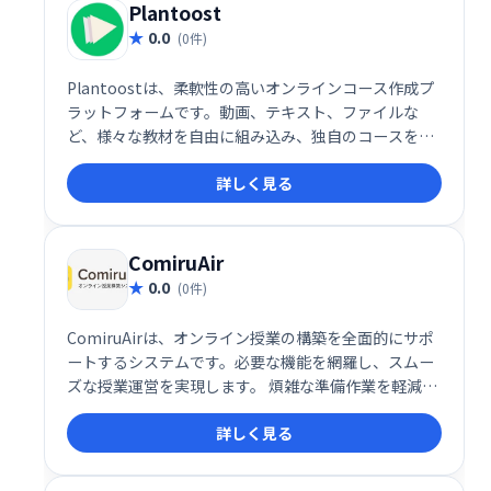
Plantoost
0.0
(0件)
Plantoostは、柔軟性の高いオンラインコース作成プ
ラットフォームです。動画、テキスト、ファイルな
ど、様々な教材を自由に組み込み、独自のコースを設
計できます。価格設定やコンテンツ配信も自由にカス
詳しく見る
タマイズ可能。生徒には、Q&A、クイズ、進捗レポー
ト、修了証書を提供し、効果的な学習を支援します。
ComiruAir
0.0
(0件)
ComiruAirは、オンライン授業の構築を全面的にサポ
ートするシステムです。必要な機能を網羅し、スムー
ズな授業運営を実現します。 煩雑な準備作業を軽減
し、効率的な教育環境構築を支援します。
詳しく見る