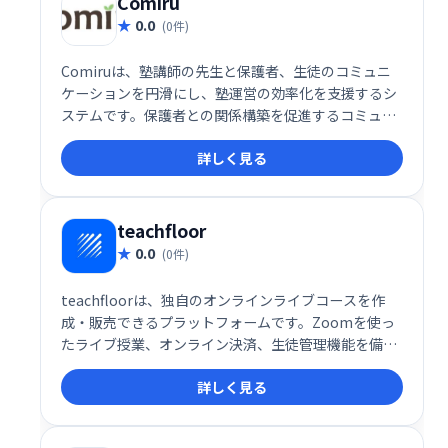
Comiru
0.0
(0件)
Comiruは、塾講師の先生と保護者、生徒のコミュニ
ケーションを円滑にし、塾運営の効率化を支援するシ
ステムです。保護者との関係構築を促進するコミュニ
ケーション機能と、業務改善機能を提供することで、
詳しく見る
先生は生徒により深く向き合い、質の高い教育を提供
できます。
teachfloor
0.0
(0件)
teachfloorは、独自のオンラインライブコースを作
成・販売できるプラットフォームです。Zoomを使っ
たライブ授業、オンライン決済、生徒管理機能を備
え、手軽にオンライン講座を始められます。ブランド
詳しく見る
を活かしたコース展開で、生徒獲得とビジネス拡大を
サポートします。