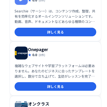
(0件)
Searchie（サーシー）は、コンテンツ作成、整理、共
有を効率化するオールインワンソリューションです。
動画、音声、ドキュメントなどあらゆる種類のコンテ
ンツを統合的に管理し、検索・共有を容易にします。
詳しく見る
知識や経験を活かしたコンテンツビジネスの構築を強
力にサポート。視聴者とのエンゲージメントを高め、
収益化を促進します。柔軟で使いやすいインターフェ
ースで、コンテンツを最大限に活用しましょう。
Onepager
0.0
(0件)
複雑なウェブサイトや学習プラットフォームは必要あ
りません。あなたのビジネスに合ったテンプレートを
選択し、数分で立ち上げて、生徒がレッスンを完了
し、より良い結果を得て、学習体験を愛するのを手伝
詳しく見る
ってください。
オンクラス