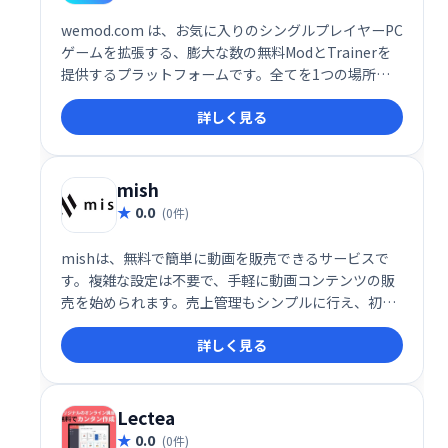
wemod.com は、お気に入りのシングルプレイヤーPC
ゲームを拡張する、膨大な数の無料ModとTrainerを
提供するプラットフォームです。全てを1つの場所に
集約し、簡単にアクセスできます。ゲームプレイをカ
詳しく見る
スタマイズし、新たな楽しみ方を見つけましょう！数
千ものModとTrainerが、あなたのゲーム体験をレベ
ルアップさせます。wemod.comで、今すぐお好みの
ゲームを探して、プレイスタイルを自由にカスタマイ
mish
ズしましょう！
0.0
(0件)
mishは、無料で簡単に動画を販売できるサービスで
す。複雑な設定は不要で、手軽に動画コンテンツの販
売を始められます。売上管理もシンプルに行え、初心
者でも安心して利用できます。動画販売で収益化を目
詳しく見る
指したい方におすすめです。
Lectea
0.0
(0件)