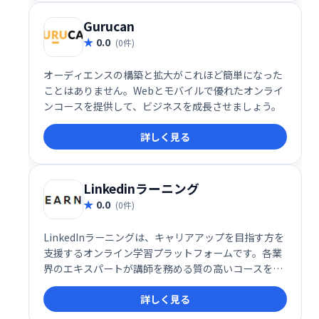
らゆるモバイルデバイスで共有可能です。効率的なe
ラーニングコンテンツ制作を実現します。
Gurucan
0.0
(0件)
オーディエンスの構築と拡大がこれほど簡単になった
ことはありません。Webとモバイルで優れたオンライ
ンコースを提供して、ビジネスを成長させましょう。
詳しく見る
Linkedinラーニング
0.0
(0件)
LinkedInラーニングは、キャリアアップを目指す方を
支援するオンライン学習プラットフォームです。各業
界のエキスパートが講師を務める質の高いコースを提
供し、スキルアップとキャリア開発をサポートしま
詳しく見る
す。目標達成に役立つ幅広いコースの中から、ご自身
のニーズに合った学習プランを選んでいただけます。