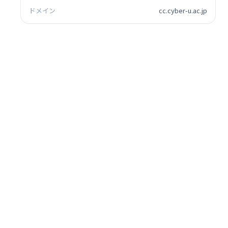
ドメイン
cc.cyber-u.ac.jp