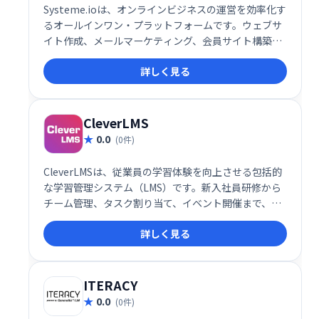
Systeme.ioは、オンラインビジネスの運営を効率化す
るオールインワン・プラットフォームです。ウェブサ
イト作成、メールマーケティング、会員サイト構築、
アフィリエイト機能など、ビジネスに必要なツールが
詳しく見る
全て揃っています。30万人以上の起業家が利用し、そ
の信頼性を証明しています。規模や目的に関わらず、
オンラインビジネスの成長を強力にサポートします。
無料トライアルもご用意していますので、ぜひお試し
CleverLMS
ください。
0.0
(0件)
CleverLMSは、従業員の学習体験を向上させる包括的
な学習管理システム（LMS）です。新入社員研修から
チーム管理、タスク割り当て、イベント開催まで、組
織の学習ニーズを網羅します。ゲーミフィケーション
詳しく見る
やフィードバック機能でエンゲージメントを高め、ダ
ッシュボードによるデータ分析で効果的な意思決定を
支援します。直感的なUI、モバイル対応、カスタムブ
ランディングにも対応。よりスマートで効率的な職場
ITERACY
を実現します。
0.0
(0件)