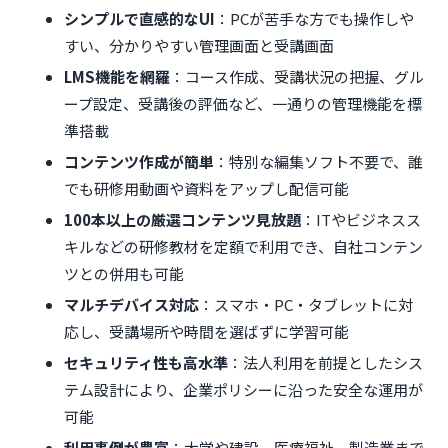
シンプルで直感的なUI
：PCが苦手な方でも操作しや
すい、分かりやすい管理画面と受講画面
LMS機能を網羅
：コース作成、受講状況の把握、グル
ープ設定、受講後の評価など、一通りの管理機能を標
準搭載
コンテンツ作成が簡単
：特別な編集ソフト不要で、誰
でも研修用動画や資料をアップし配信可能
100本以上の厳選コンテンツ見放題
：ITやビジネスス
キルなどの研修教材を定額で利用でき、自社コンテン
ツとの併用も可能
マルチデバイス対応
：スマホ・PC・タブレットに対
応し、受講場所や時間を選ばずに学習可能
セキュリティ性も高水準
：法人利用を前提としたシス
テム設計により、企業ポリシーに沿った安全な運用が
可能
利用事例が豊富
：大学や建設、医療福祉、製造業まで