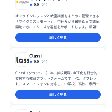
0.0
(0件)
オンラインレッスンと教室講義をまとめて管理できる
「マイクラスリモート」。申込みから最短即日で課金
開始でき、スムーズな運営をサポートします。 煩雑な
管理業務を効率化し、運営の負担を軽減。 柔軟なシス
詳しく見る
テムで、様々な学習形態に対応可能です。
Classi
0.0
(0件)
Classi（クラッシー）は、学校現場のICT化を総合的に
支援する教育プラットフォームです。PC、タブレッ
ト、スマートフォンに対応し、中学校、高校、専門学
校など幅広い教育機関で利用されています。生徒・教
詳しく見る
員の学習環境を効率化し、デジタル教材の活用などを
サポートします。