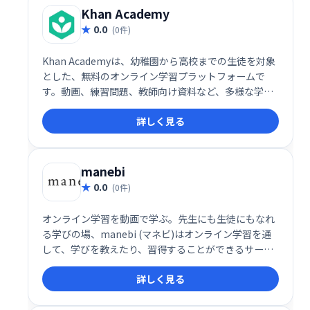
Khan Academy
0.0
(0件)
Khan Academyは、幼稚園から高校までの生徒を対象
とした、無料のオンライン学習プラットフォームで
す。動画、練習問題、教師向け資料など、多様な学習
リソースを提供し、様々な科目の学習をサポートしま
詳しく見る
す。毎月4000万人以上の生徒が利用しており、補足学
習や家庭学習に最適です。寄付によって運営されてい
る非営利団体です。
manebi
0.0
(0件)
オンライン学習を動画で学ぶ。先生にも生徒にもなれ
る学びの場、manebi (マネビ)はオンライン学習を通
して、学びを教えたり、習得することができるサービ
ス
詳しく見る