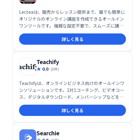
Lecteaは、販売からレッスン提供まで、誰でも簡単に
オリジナルのオンライン講座を作成できるオールイン
ワンツールです。複雑な設定不要で、スムーズに講座
作成・運営が可能。集客から販売、レッスン管理まで
詳しく見る
を効率化し、オンライン講座ビジネスの成功をサポー
トします。
Teachify
0.0
(0件)
Teachifyは、オンラインビジネス向けのオールインワ
ンソリューションです。1対1コーチング、ビデオコー
ス、デジタルダウンロード、メンバーシップなどを、
簡単に管理・販売できます。堅牢で洗練されたシステ
詳しく見る
ムを、手頃な価格で提供。あなたの才能を収益化し、
ビジネスを成長させましょう！
Searchie
0.0