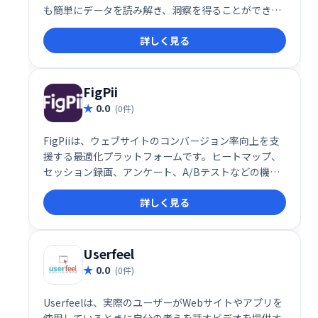
も簡単にデータを読み解き、洞察を得ることができま
す。複雑なデータも分かりやすく表現し、よりデータ
詳しく見る
ドリブンな意思決定を支援します。ビジネスの成長を
加速させる強力な武器として、Tableauをご活用くだ
さい。
FigPii
0.0
(0件)
FigPiiは、ウェブサイトのコンバージョン率向上を支
援する最適化プラットフォームです。ヒートマップ、
セッション録画、アンケート、A/Bテストなどの機能
で、サイトの問題点を特定し、効果的な改善策を検証
詳しく見る
できます。コンバージョンの増加を実現し、ビジネス
成長を促進します。
Userfeel
0.0
(0件)
Userfeelは、実際のユーザーがWebサイトやアプリを