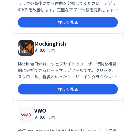
リックの背後にある理由を参照してください。アプリ
のKPIを改善します。完璧なアプリ体験を提供します。
24時間年中無休のカスタマーサポート。無料デモ。無
詳しく見る
料トライアル。
MockingFish
0.0
(0件)
MockingFishは、ウェブサイトのユーザー行動を視覚
的に分析できるヒートマップツールです。クリック、
スクロール、視線といったユーザーインタラクション
を詳細に可視化することで、ウェブサイトの改善点を
詳しく見る
明確に示します。デザインや機能の最適化、ユーザー
エクスペリエンス向上に役立ち、より効果的なウェブ
サイト構築を支援します。
VWO
0.0
(0件)
VWO Experience Optimization Platformは、カスタ