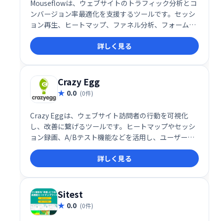
Mouseflowは、ウェブサイトのトラフィック分析とコ
ンバージョン率最適化を支援するツールです。セッシ
ョン再生、ヒートマップ、ファネル分析、フォーム分
析、ユーザーフィードバック機能により、顧客行動を
詳しく見る
詳細に把握し、ウェブサイトの改善点を特定できま
す。ボトルネックの解消とコンバージョン率向上を実
現します。
Crazy Egg
0.0
(0件)
Crazy Eggは、ウェブサイト訪問者の行動を可視化
し、改善に繋げるツールです。ヒートマップやセッシ
ョン録画、A/Bテスト機能などを活用し、ユーザーの
動向を分析することで、ウェブサイトの改善点を見つ
詳しく見る
け出し、コンバージョン率向上を実現します。 ウェブ
サイトの課題を明らかにし、効果的な改善策を導き出
すための強力な武器となります。
Sitest
0.0
(0件)