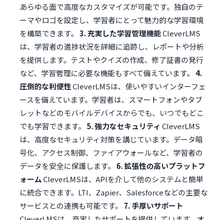
あらゆる面で高度なカスタマイズが可能です。独自のテ
ーマやロゴを設定し、学習者にとって魅力的な学習環境
を構築できます。
3. 充実した学習管理機能
CleverLMS
は、学習者の進捗状況を詳細に追跡し、レポートや分析
を提供します。テストやクイズの作成、修了証書の発行
など、学習管理に必要な機能もすべて備えています。
4.
圧倒的な利便性
CleverLMSは、使いやすいインターフェ
ースを備えています。学習者は、スマートフォンやタブ
レットなどのモバイルデバイスからでも、いつでもどこ
でも学習できます。
5. 強力なセキュリティ
CleverLMS
は、高度なセキュリティ対策を講じています。データ暗
号化、アクセス制御、ファイアウォールなど、学習者の
データを安全に保護します。
6. 拡張性の高いプラットフ
ォーム
CleverLMSは、APIを介して他のシステムと簡単
に統合できます。LTI、Zapier、Salesforceなどの主要な
サービスとの連携も可能です。
7. 手厚いサポート
CleverLMSは、充実したサポートを提供しています。オ