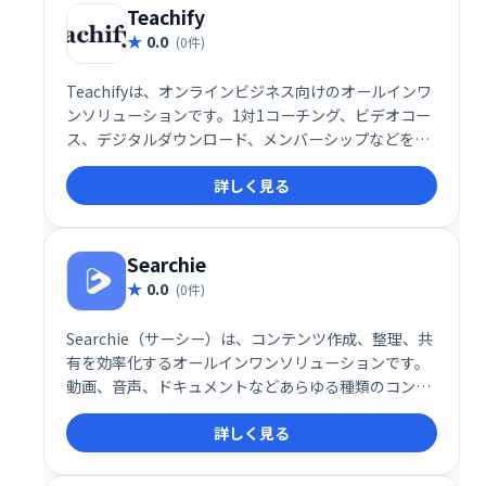
Teachify
0.0
(0件)
Teachifyは、オンラインビジネス向けのオールインワ
ンソリューションです。1対1コーチング、ビデオコー
ス、デジタルダウンロード、メンバーシップなどを、
簡単に管理・販売できます。堅牢で洗練されたシステ
詳しく見る
ムを、手頃な価格で提供。あなたの才能を収益化し、
ビジネスを成長させましょう！
Searchie
0.0
(0件)
Searchie（サーシー）は、コンテンツ作成、整理、共
有を効率化するオールインワンソリューションです。
動画、音声、ドキュメントなどあらゆる種類のコンテ
ンツを統合的に管理し、検索・共有を容易にします。
詳しく見る
知識や経験を活かしたコンテンツビジネスの構築を強
力にサポート。視聴者とのエンゲージメントを高め、
収益化を促進します。柔軟で使いやすいインターフェ