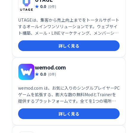
0.0
(0件)
UTAGEは、集客から売上向上までをトータルサポート
するオールインワンソリューションです。ウェブサイ
ト構築、メール・LINEマーケティング、メンバーシッ
プ管理、決済処理、顧客情報管理、業務自動化など、
詳しく見る
ビジネスに必要な機能を網羅。煩雑な作業を効率化
し、売上アップを実現します。集客や売上向上でお悩
みの事業者様は、ぜひUTAGEをご検討ください。
wemod.com
0.0
(0件)
wemod.com は、お気に入りのシングルプレイヤーPC
ゲームを拡張する、膨大な数の無料ModとTrainerを
提供するプラットフォームです。全てを1つの場所に
集約し、簡単にアクセスできます。ゲームプレイをカ
詳しく見る
スタマイズし、新たな楽しみ方を見つけましょう！数
千ものModとTrainerが、あなたのゲーム体験をレベ
ルアップさせます。wemod.comで、今すぐお好みの