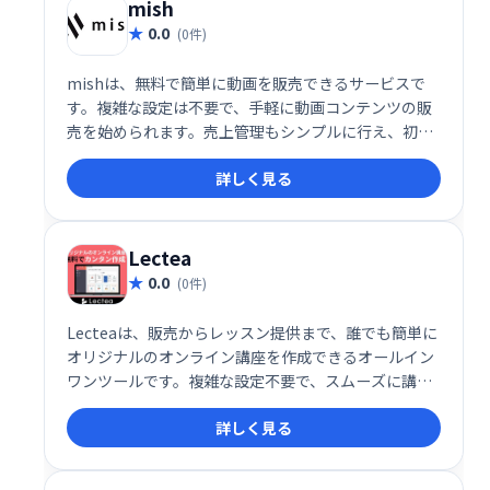
ゲームを探して、プレイスタイルを自由にカスタマイ
mish
ズしましょう！
0.0
(0件)
mishは、無料で簡単に動画を販売できるサービスで
す。複雑な設定は不要で、手軽に動画コンテンツの販
売を始められます。売上管理もシンプルに行え、初心
者でも安心して利用できます。動画販売で収益化を目
詳しく見る
指したい方におすすめです。
Lectea
0.0
(0件)
Lecteaは、販売からレッスン提供まで、誰でも簡単に
オリジナルのオンライン講座を作成できるオールイン
ワンツールです。複雑な設定不要で、スムーズに講座
作成・運営が可能。集客から販売、レッスン管理まで
詳しく見る
を効率化し、オンライン講座ビジネスの成功をサポー
トします。