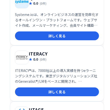
0.0
(0件)
Systeme.ioは、オンラインビジネスの運営を効率化す
るオールインワン・プラットフォームです。ウェブサ
イト作成、メールマーケティング、会員サイト構築、
アフィリエイト機能など、ビジネスに必要なツールが
詳しく見る
全て揃っています。30万人以上の起業家が利用し、そ
の信頼性を証明しています。規模や目的に関わらず、
オンラインビジネスの成長を強力にサポートします。
無料トライアルもご用意していますので、ぜひお試し
ITERACY
ください。
0.0
(0件)
ITERACY®は、7000社以上の導入実績を持つeラーニ
ングシステムです。東芝デジタルソリューションズ社
のGeneralist®/LMをベースに開発され、
LMS(Learning Management System)として、企業
詳しく見る
の学習・研修ニーズに対応します。効率的な学習環境
を提供し、従業員のスキルアップを支援します。
UTAGE