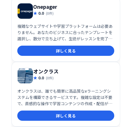
ースで、コンテンツを最大限に活用しましょう。
Onepager
0.0
(0件)
複雑なウェブサイトや学習プラットフォームは必要あ
りません。あなたのビジネスに合ったテンプレートを
選択し、数分で立ち上げて、生徒がレッスンを完了
し、より良い結果を得て、学習体験を愛するのを手伝
詳しく見る
ってください。
オンクラス
0.0
(0件)
オンクラスは、誰でも簡単に高品質なeラーニングシ
ステムを構築できるサービスです。複雑な設定は不要
で、直感的な操作で学習コンテンツの作成・配信が可
能。充実した機能で、効果的なeラーニングを実現
詳しく見る
し、学習者の満足度向上に貢献します。