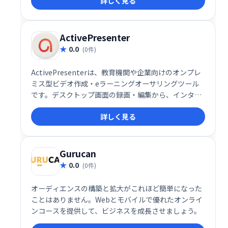
詳しく見る
ActivePresenter
0.0
(0件)
ActivePresenterは、教育機関や企業向けのオンプレ
ミス型ビデオ作成・eラーニングオーサリングツール
です。デスクトップ画面の録画・編集から、インタラ
クティブなHTML5コンテンツ作成まで、幅広い機能を
詳しく見る
提供します。オーディオ/ビデオ編集機能も充実してお
り、Mac/Windows両対応で作成したコンテンツはあ
らゆるモバイルデバイスで共有可能です。効率的なe
ラーニングコンテンツ制作を実現します。
Gurucan
0.0
(0件)
オーディエンスの構築と拡大がこれほど簡単になった
ことはありません。Webとモバイルで優れたオンライ
ンコースを提供して、ビジネスを成長させましょう。