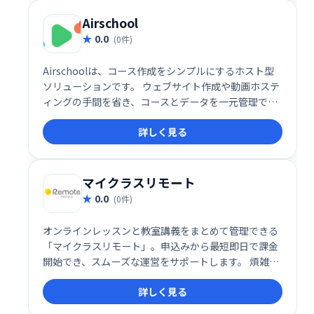
Airschool
0.0
(0件)
Airschoolは、コース作成をシンプルにするホスト型
ソリューションです。 ウェブサイト作成や動画ホステ
ィングの手間を省き、コースとデータを一元管理でき
ます。 洗練された公開プロファイルで、学習者へ効果
詳しく見る
的にコースを提供可能です。 複雑な設定不要で、すぐ
にコース公開を始められます。
マイクラスリモート
0.0
(0件)
オンラインレッスンと教室講義をまとめて管理できる
「マイクラスリモート」。申込みから最短即日で課金
開始でき、スムーズな運営をサポートします。 煩雑な
管理業務を効率化し、運営の負担を軽減。 柔軟なシス
詳しく見る
テムで、様々な学習形態に対応可能です。