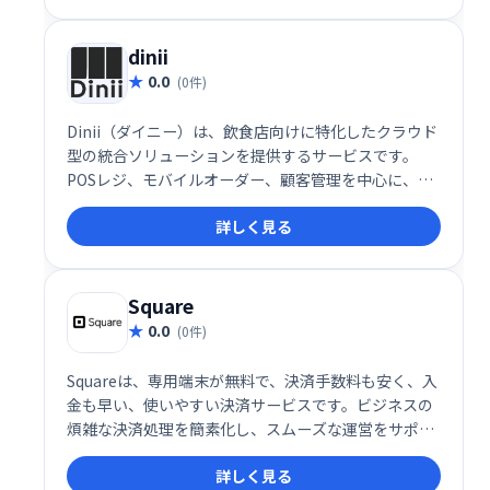
顧客満足度向上を目指せる、飲食店のための頼れるプ
ラットフォームです。
dinii
0.0
(0件)
Dinii（ダイニー）は、飲食店向けに特化したクラウド
型の統合ソリューションを提供するサービスです。
POSレジ、モバイルオーダー、顧客管理を中心に、あ
らゆる業態に対応した機能を一元的に管理すること
詳しく見る
で、飲食店の効率化や収益向上を実現します。柔軟性
の高いシステム設計とサポート体制により、小規模な
カフェから多店舗展開のレストランチェーンまで幅広
く利用されています。
Square
0.0
(0件)
Squareは、専用端末が無料で、決済手数料も安く、入
金も早い、使いやすい決済サービスです。ビジネスの
煩雑な決済処理を簡素化し、スムーズな運営をサポー
トします。今なら端末代実質0円！導入しやすい価格
詳しく見る
で、ビジネスをもっと楽しく効率的にしませんか？