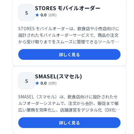
STORES モバイルオーダー
S
0.0
(0件)
STORES モバイルオーダーは、飲食店や小売店向けに
設計されたモバイルオーダーサービスで、商品の注文
から受け取りまでをスムーズに管理できるツールで
す。初期費用や月額費用が無料で、手軽に導入できる
詳しく見る
点が大きな魅力です。特に、事前決済機能による無断
キャンセルの防止や、効率的な運営サポートにより、
店舗運営の安定化を支援します。
SMASEL(スマセル)
S
0.0
(0件)
SMASEL（スマセル）は、飲食店向けに設計されたセ
ルフオーダーシステムで、注文から会計、販促まで幅
広い業務を効率化し、店舗運営をデジタル化（DX化）
するサービスです。特に、人手不足や注文ミス、顧客
詳しく見る
満足度の低下といった飲食店が直面する課題を解決す
るために設計されています。