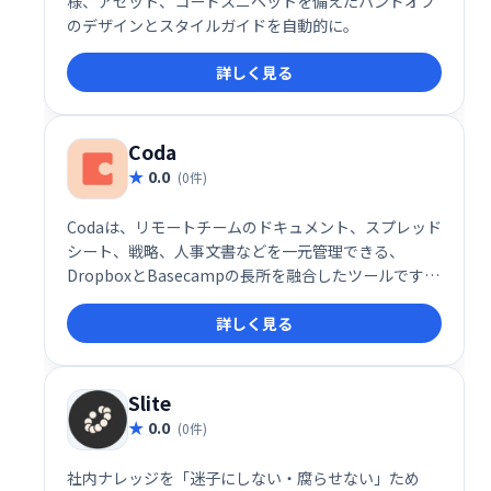
様、アセット、コードスニペットを備えたハンドオフ
のデザインとスタイルガイドを自動的に。
詳しく見る
Coda
0.0
(0件)
Codaは、リモートチームのドキュメント、スプレッド
シート、戦略、人事文書などを一元管理できる、
DropboxとBasecampの長所を融合したツールです。
様々なアプリを横断する煩わしさから解放され、アイ
詳しく見る
デアの共有やコラボレーションをスムーズに行えま
す。 柔軟なビルディングブロック機能で、ドキュメン
トをチームのニーズに合わせてカスタマイズ可能で
す。
Slite
0.0
(0件)
社内ナレッジを「迷子にしない・腐らせない」ため