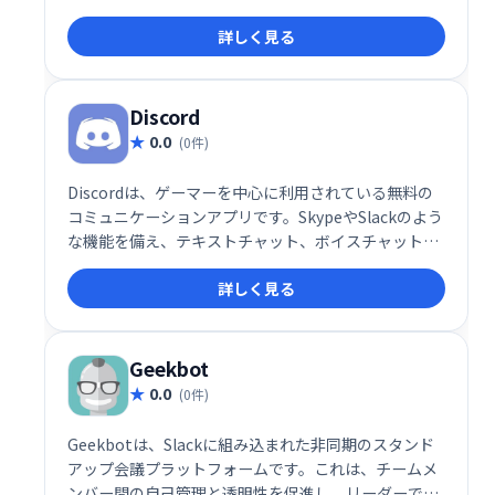
を提供します。生産性を向上させ、チームワークを強
詳しく見る
化することで、ビジネスの成功を支援します。
Discord
0.0
(0件)
Discordは、ゲーマーを中心に利用されている無料の
コミュニケーションアプリです。SkypeやSlackのよう
な機能を備え、テキストチャット、ボイスチャット、
ビデオ通話に対応。チームでのゲームプレイ調整や仲
詳しく見る
間との交流に最適です。直感的なインターフェース
で、手軽にグループ通話やプライベートな会話も楽し
めます。世界中のユーザーと繋がり、様々なコミュニ
ティに参加することも可能です。
Geekbot
0.0
(0件)
Geekbotは、Slackに組み込まれた非同期のスタンド
アップ会議プラットフォームです。これは、チームメ
ンバー間の自己管理と透明性を促進し、リーダーであ