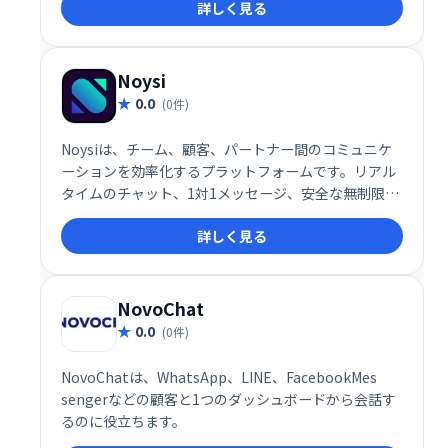
詳しく見る
管理できます。 効率的な情報共有と円滑なチームワー
クを実現し、生産性の向上に貢献します。
Noysi
0.0
(0件)
Noysiは、チーム、顧客、パートナー間のコミュニケ
ーションを効率化するプラットフォームです。リアル
タイムのチャット、1対1メッセージ、安全な無制限ク
ラウドストレージ、高度なタスクマネージャーなどを
詳しく見る
提供。ビデオ通話、画面共有、ファイル共有にも対応
し、プロジェクトの整理や進捗管理をスムーズに行え
ます。アプリ連携機能も備え、既存ツールとの統合も
容易です。チーム、部門、プロジェクト単位での整理
NovoChat
も可能です。
0.0
(0件)
NovoChatは、WhatsApp、LINE、FacebookMes​​
sengerなどの顧客と1つのダッシュボードから会話す
るのに役立ちます。