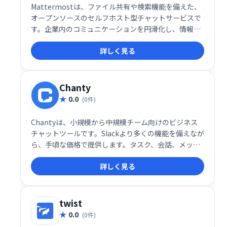
Mattermostは、ファイル共有や検索機能を備えた、
オープンソースのセルフホスト型チャットサービスで
す。企業内のコミュニケーションを円滑化し、情報共
有を促進します。柔軟なシステムで組織のニーズに合
詳しく見る
わせたカスタマイズが可能です。セキュアな環境で、
チームワークの向上と生産性アップを実現します。
Chanty
0.0
(0件)
Chantyは、小規模から中規模チーム向けのビジネス
チャットツールです。Slackより多くの機能を備えなが
ら、手頃な価格で提供します。タスク、会話、メッセ
ージ、プロジェクトを一元管理でき、メッセージ履歴
詳しく見る
は無制限に保存されます。会話のピン留めや名前変更
など、便利な機能も搭載し、スムーズなコミュニケー
ションを支援します。
twist
0.0
(0件)