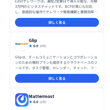
EASYテレワークは、最短2営業日で導入可能な、月額
3万円のビジネスチャットです。BCP対策にも対応
し、直感的な操作でテレワーク環境構築と業務効率化
を実現します。簡単操作で日常業務の効率化も図れ、
詳しく見る
スピーディーな導入と低価格で企業の生産性向上をサ
ポートします。
Glip
0.0
(0件)
Glipは、チームコミュニケーションとコラボレーショ
ンのための無料プランも提供するクラウドベースのツ
ールです。タスク管理、カレンダー、チャット、ファ
イル共有、ビデオ通話など、必要な機能を1つのプラ
詳しく見る
ットフォームで提供。メールに頼らず、プロジェクト
管理やクライアントとの連携を効率化し、生産性を向
上させます。無料から利用可能ですので、まずはお試
しください。
Mattermost
0.0
(0件)