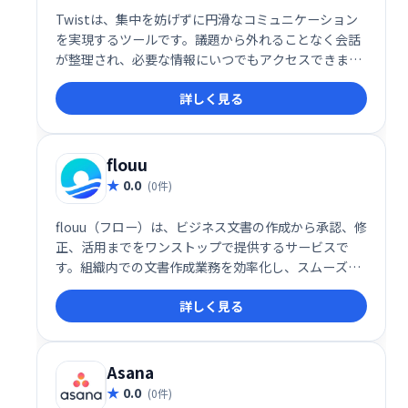
Twistは、集中を妨げずに円滑なコミュニケーション
を実現するツールです。議題から外れることなく会話
が整理され、必要な情報にいつでもアクセスできま
す。無料プランに加え、月額5ドルからの有料プラン
詳しく見る
も用意。生産性向上と効率的な情報共有をサポートし
ます。
flouu
0.0
(0件)
flouu（フロー）は、ビジネス文書の作成から承認、修
正、活用までをワンストップで提供するサービスで
す。組織内での文書作成業務を効率化し、スムーズな
情報共有を実現します。 煩雑なやり取りを削減し、生
詳しく見る
産性向上に貢献します。
Asana
0.0
(0件)