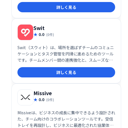
ンダー、従業員とプロジェクトを調整および整理する
詳しく見る
ことにより、エンゲージメント、満足度、透明性を高
めます。
Swit
0.0
(0件)
Swit（スウィト）は、場所を選ばずチームのコミュニ
ケーションとタスク管理を円滑に進めるためのツール
です。チームメンバー間の連携強化と、スムーズな業
務遂行を支援します。どこにいても、リアルタイムで
詳しく見る
情報共有やタスク管理を行い、生産性向上を実現しま
しょう。
Missive
0.0
(0件)
Missiveは、ビジネスの成長に集中できるよう設計され
た、チーム向けのコラボレーションツールです。受信
トレイを再設計し、ビジネスに最適化された協業体験