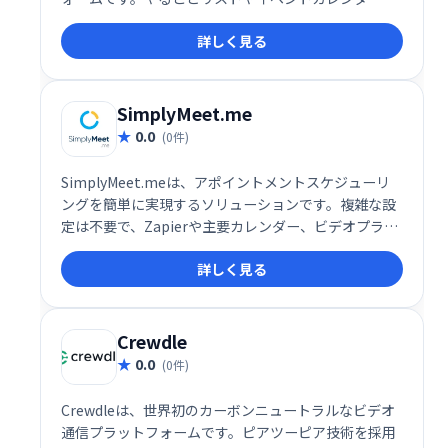
ども統合管理でき、効率的なワークフローを実現しま
詳しく見る
す。 日々の業務をスムーズに進め、生産性を向上させ
たい方におすすめです。
SimplyMeet.me
0.0
(0件)
SimplyMeet.meは、アポイントメントスケジューリ
ングを簡単に実現するソリューションです。複雑な設
定は不要で、Zapierや主要カレンダー、ビデオプラッ
トフォームとの統合も可能です。スムーズな予約管理
詳しく見る
で、お客様と効率的なミーティングを実現します。業
務効率化に繋がるシンプルで使いやすいシステムで
す。
Crewdle
0.0
(0件)
Crewdleは、世界初のカーボンニュートラルなビデオ
通信プラットフォームです。ピアツーピア技術を採用