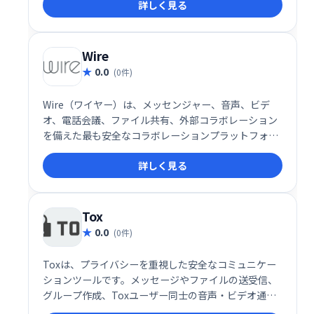
詳しく見る
ームがシームレスな連携を実現し、仕事への満足度を
高めることができます。直感的なインターフェースと
豊富な機能で、スムーズなワークフローをサポートし
ます。
Wire
0.0
(0件)
Wire（ワイヤー）は、メッセンジャー、音声、ビデ
オ、電話会議、ファイル共有、外部コラボレーション
を備えた最も安全なコラボレーションプラットフォー
ムであり、すべてが最も安全なエンドツーエンドWire
詳しく見る
化によって保護されています。
Tox
0.0
(0件)
Toxは、プライバシーを重視した安全なコミュニケー
ションツールです。メッセージやファイルの送受信、
グループ作成、Toxユーザー同士の音声・ビデオ通話
などが可能です。個人情報の保護を最優先し、安全に