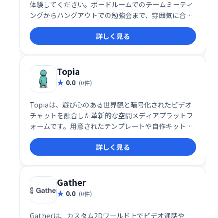
体験してください。ボードルームでのチームミーティ
ングからハングアウトでの勉強会まで、雰囲気に合っ
た最適な部屋を選択してください。あなたが本当にお
詳しく見る
互いの部屋にいるようにチャットしてください。
Topia
0.0
(0件)
Topiaは、遊び心のある世界観と暗号化されたビデオ
チャットを融合した革新的な空間メディアプラットフ
ォームです。用意されたテンプレートや自作キット
で、自分だけの空間を簡単に構築可能。ディナー、ポ
詳しく見る
ッドキャスト、コンサート、会議など、500以上のバ
ーチャル空間が利用可能です。あなただけの世界を創
造し、新たなコミュニケーション体験を創造しましょ
う。
Gather
0.0
(0件)
Gatherは、カスタム2Dワールド上でビデオ通話や