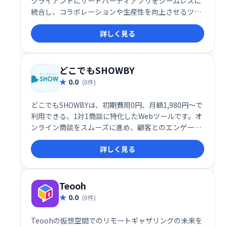
クライアントにサードパーティアプリをシームレスに
統合し、コラボレーションや生産性を向上させるツー
ルです。現在約50種類のアプリが利用可能で、エンタ
詳しく見る
ーテインメントも強化します。会議中にアプリを直接
起動し、より効率的で充実したミーティングを実現で
きます。
どこでもSHOWBY
0.0
(0件)
どこでもSHOWBYは、初期費用0円、月額1,980円～で
利用できる、1対1商談に特化したWebツールです。オ
ンライン商談をスムーズに進め、顧客とのエンゲージ
メントを高めます。手軽に導入でき、効率的な営業活
詳しく見る
動を実現します。
Teooh
0.0
(0件)
Teoohの仮想空間でのリモートギャザリングの未来を