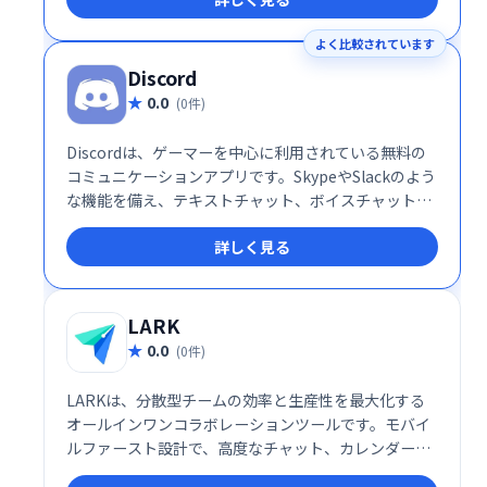
管理できます。 効率的な情報共有と円滑なチームワー
クを実現し、生産性の向上に貢献します。
よく比較されています
Discord
0.0
(0件)
Discordは、ゲーマーを中心に利用されている無料の
コミュニケーションアプリです。SkypeやSlackのよう
な機能を備え、テキストチャット、ボイスチャット、
ビデオ通話に対応。チームでのゲームプレイ調整や仲
詳しく見る
間との交流に最適です。直感的なインターフェース
で、手軽にグループ通話やプライベートな会話も楽し
めます。世界中のユーザーと繋がり、様々なコミュニ
ティに参加することも可能です。
LARK
0.0
(0件)
LARKは、分散型チームの効率と生産性を最大化する
オールインワンコラボレーションツールです。モバイ
ルファースト設計で、高度なチャット、カレンダー、
ドキュメント作成機能などを統合。あらゆる規模のチ