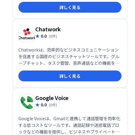
実施できます。リアルタイムでの共同作業を可能に
詳しく見る
し、生産性向上に貢献します。様々なプランが用意さ
れており、企業規模やニーズに合わせた選択が可能で
す。
Chatwork
0.0
(0件)
Chatworkは、効率的なビジネスコミュニケーション
を促進する国産のビジネスチャットツールです。グル
ープチャット、タスク管理、音声通話などの機能を備
え、小規模チームから大企業まで幅広くに対応してい
詳しく見る
ます。SkypeやZoomに依存することなく、手軽に音
声やビデオ通話も行えます。
Google Voice
0.0
(0件)
Google Voiceは、Gmailと連携して通話管理を効率化
する低コストなツールです。通話記録や迷惑電話ブロ
ックなどの機能を提供し、ビジネスやプライベートで