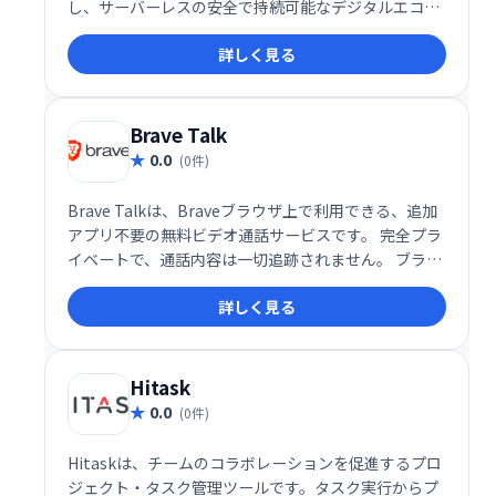
し、サーバーレスの安全で持続可能なデジタルエコシ
ステムを実現しました。従来のビデオ会議システムと
詳しく見る
は異なり、環境への負荷を最小限に抑えながら、高品
質なコミュニケーションを提供します。一度の会話で
地球に貢献できる、革新的なソリューションです。
Brave Talk
0.0
(0件)
Brave Talkは、Braveブラウザ上で利用できる、追加
アプリ不要の無料ビデオ通話サービスです。 完全プラ
イベートで、通話内容は一切追跡されません。 ブラウ
ザだけで手軽に、安心してビデオ通話をお楽しみくだ
詳しく見る
さい。
Hitask
0.0
(0件)
Hitaskは、チームのコラボレーションを促進するプロ
ジェクト・タスク管理ツールです。タスク実行からプ