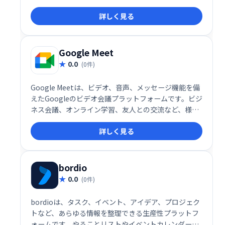
の通話管理をスマートにサポートします。
詳しく見る
Google Meet
0.0
(0件)
Google Meetは、ビデオ、音声、メッセージ機能を備
えたGoogleのビデオ会議プラットフォームです。ビジ
ネス会議、オンライン学習、友人との交流など、様々
なシーンで活用できます。シンプルで高機能なインタ
詳しく見る
ーフェースで、スムーズなコミュニケーションを実
現。場所を選ばず、チームや仲間と簡単に繋がること
を可能にします。 無料プランから利用でき、ビジネス
ニーズにも対応する柔軟性も魅力です。
bordio
0.0
(0件)
bordioは、タスク、イベント、アイデア、プロジェク
トなど、あらゆる情報を整理できる生産性プラットフ
ォームです。やることリストやイベントカレンダーな