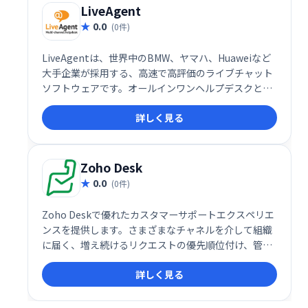
LiveAgent
0.0
(0件)
LiveAgentは、世界中のBMW、ヤマハ、Huaweiなど
大手企業が採用する、高速で高評価のライブチャット
ソフトウェアです。オールインワンヘルプデスクとし
て、パーソナライズされた顧客対応を実現し、効率的
詳しく見る
なカスタマーサービスを提供します。2020年にはSMB
部門で最高評価を獲得。ワールドクラスのカスタマー
サポートを目指せる、フル機能のソリューションで
す。
Zoho Desk
0.0
(0件)
Zoho Deskで優れたカスタマーサポートエクスペリエ
ンスを提供します。さまざまなチャネルを介して組織
に届く、増え続けるリクエストの優先順位付け、管
理、終了。サポート知識ベースを構築して公開しま
詳しく見る
す。