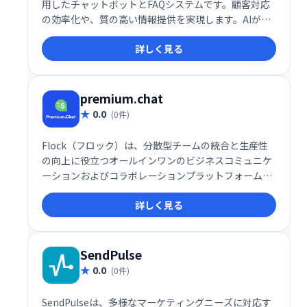
用したチャットボットとFAQシステムです。顧客対応
の効率化や、質の高い情報提供を実現します。AIが顧
客の質問を理解し、的確な回答を提供することで、問
詳しく見る
い合わせ対応の負担を軽減し、顧客満足度の向上に貢
献します。導入実績も豊富で、様々な業種・規模の企
業で活用されています。
premium.chat
0.0
(0件)
Flock（フロック）は、分散型チームの統合と生産性
の向上に役立つオールインワンのビジネスコミュニケ
ーションおよびコラボレーションプラットフォームで
す。
詳しく見る
SendPulse
0.0
(0件)
SendPulseは、多様なマーケティングニーズに対応す