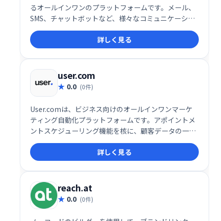
るオールインワンのプラットフォームです。メール、
SMS、チャットボットなど、様々なコミュニケーショ
ンチャネルを活用したマーケティングキャンペーンを
詳しく見る
効率的に実行できます。ユーザーフレンドリーなイン
ターフェースで、初心者にも簡単に利用可能。顧客エ
ンゲージメントを高め、ビジネス成長を促進します。
詳細な分析機能も搭載し、効果測定も容易です。
user.com
0.0
(0件)
User.comは、ビジネス向けのオールインワンマーケ
ティング自動化プラットフォームです。アポイントメ
ントスケジューリング機能を核に、顧客データの一元
管理でエンゲージメントとコンバージョン率向上を実
詳しく見る
現します。様々なコミュニケーションチャネルを統合
し、効率的な顧客接点を促進。予約スケジュールの最
適化で、ビジネス成長を支援します。
reach.at
0.0
(0件)