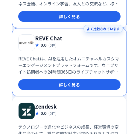
ネス会議、オンライン学習、友人との交流など、様々
なシーンで活用できます。シンプルで高機能なインタ
詳しく見る
ーフェースで、スムーズなコミュニケーションを実
現。場所を選ばず、チームや仲間と簡単に繋がること
よく比較されています
を可能にします。 無料プランから利用でき、ビジネス
ニーズにも対応する柔軟性も魅力です。
REVE Chat
0.0
(0件)
REVE Chatは、AIを活用したオムニチャネルカスタマ
ーエンゲージメントプラットフォームです。ウェブサ
イト訪問者への24時間365日のライブチャットサポー
トを提供し、リード獲得と販売促進を支援します。AI
詳しく見る
による効率的な対応と人間らしいサポートを両立し、
顧客エンゲージメントの向上を実現します。
Zendesk
0.0
(0件)
テクノロジーの進化やビジネスの成長、経営環境の変
化に合わせて、常に柔軟な対応が求められるカスタマ