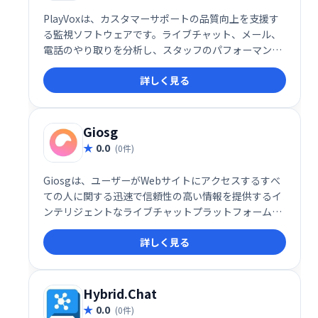
PlayVoxは、カスタマーサポートの品質向上を支援す
る監視ソフトウェアです。ライブチャット、メール、
電話のやり取りを分析し、スタッフのパフォーマンス
や顧客体験を評価。わずか5分でQA監視プログラムを
詳しく見る
作成でき、コーチングやモチベーション向上に役立ち
ます。全チャネルの顧客対応を分析することで、より
効果的なサポート体制を構築できます。
Giosg
0.0
(0件)
Giosgは、ユーザーがWebサイトにアクセスするすべ
ての人に関する迅速で信頼性の高い情報を提供するイ
ンテリジェントなライブチャットプラットフォームで
す。このシステムは、各訪問者をスキャンして、行動
詳しく見る
レポートに基づいて、それらが「ホット」または「コ
ールド」の見込み客かどうかを評価するようにも設計
されています。
Hybrid.Chat
0.0
(0件)