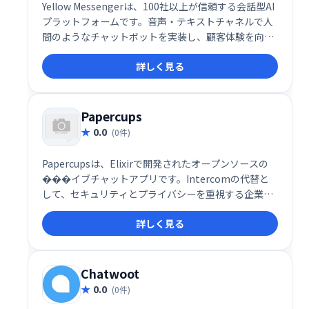
Yellow Messengerは、100社以上が信頼する会話型AI
プラットフォームです。音声・テキストチャネルで人
間のようなチャットボットを実装し、顧客体験を向上
させます。強力なNLPエンジン、感情分析、90以上の
詳しく見る
言語対応など、高度な機能を備え、コンタクトセンタ
ーの自動化にも貢献します。エンドツーエンドの会話
設計で、スムーズなコミュニケーションを実現しま
す。
Papercups
0.0
(0件)
Papercupsは、Elixirで開発されたオープンソースの
���イブチャットアプリです。Intercomの代替と
して、セキュリティとプライバシーを重視する企業に
自己ホスト型ソリューションを提供します。ソースコ
詳しく見る
ードへのアクセスが可能で、カスタマイズ性に優れて
います。
Chatwoot
0.0
(0件)