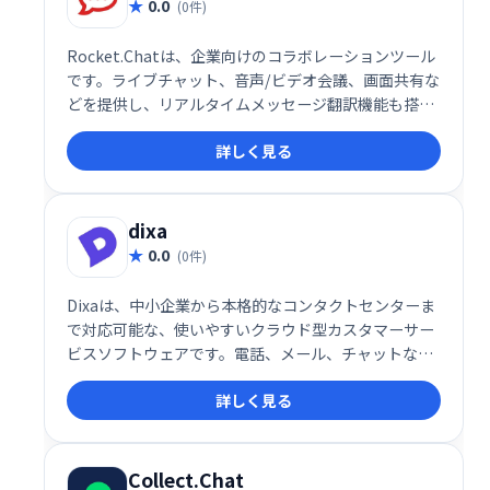
0.0
(0件)
Rocket.Chatは、企業向けのコラボレーションツール
です。ライブチャット、音声/ビデオ会議、画面共有な
どを提供し、リアルタイムメッセージ翻訳機能も搭
載。複数言語での円滑なコミュニケーションを実現
詳しく見る
し、チームの生産性向上を支援します。
dixa
0.0
(0件)
Dixaは、中小企業から本格的なコンタクトセンターま
で対応可能な、使いやすいクラウド型カスタマーサー
ビスソフトウェアです。電話、メール、チャットなど
マルチチャネルに対応し、リアルタイムでパーソナル
詳しく見る
な顧客サポートを提供します。Webブラウザで動作
し、追加のソフトウェアインストールやIT専門家のサ
ポートは不要です。場所を選ばず、いつでもどこでも
アクセス可能です。
Collect.Chat