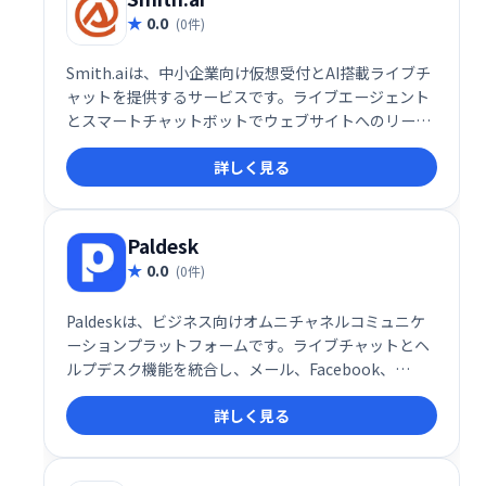
0.0
(0件)
Smith.aiは、中小企業向け仮想受付とAI搭載ライブチ
ャットを提供するサービスです。ライブエージェント
とスマートチャットボットでウェブサイトへのリード
獲得、スクリーニング、コンバージョンを効率化しま
詳しく見る
す。起業家、法律・ITコンサルティング、金融業界な
ど、幅広い業種に対応しています。
Paldesk
0.0
(0件)
Paldeskは、ビジネス向けオムニチャネルコミュニケ
ーションプラットフォームです。ライブチャットとヘ
ルプデスク機能を統合し、メール、Facebook、
Twitter、WhatsAppなど、様々なチャネルからの顧
詳しく見る
客対応を一元管理できます。24時間365日のサポート
体制と効率的なプログラミングにより、顧客との強力
な関係構築を支援し、「仲間」のような存在を目指せ