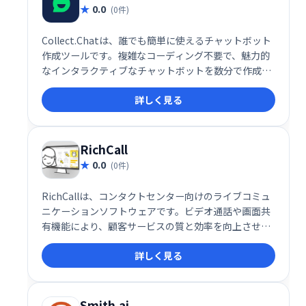
0.0
(0件)
Collect.Chatは、誰でも簡単に使えるチャットボット
作成ツールです。複雑なコーディング不要で、魅力的
なインタラクティブなチャットボットを数分で作成で
きます。静的なWebフォームや営業担当者に代わる、
詳しく見る
集客・顧客対応の強力なツールとして、Webサイトの
訪問者エンゲージメント向上に貢献します。 顧客対応
の効率化やリード獲得の自動化を実現し、ビジネスの
成長をサポートします。
RichCall
0.0
(0件)
RichCallは、コンタクトセンター向けのライブコミュ
ニケーションソフトウェアです。ビデオ通話や画面共
有機能により、顧客サービスの質と効率を向上させま
す。製品説明や指示を画面で共有することで、より効
詳しく見る
果的なコミュニケーションを実現し、販売・マーケテ
ィングにも活用できます。顧客満足度向上と業務効率
化に貢献します。
Smith.ai