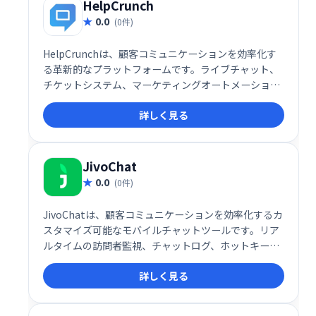
ます。
HelpCrunch
0.0
(0件)
HelpCrunchは、顧客コミュニケーションを効率化す
る革新的なプラットフォームです。ライブチャット、
チケットシステム、マーケティングオートメーショ
ン、メールマーケティングなどを統合し、見込み客獲
詳しく見る
得から顧客維持まで、顧客ライフサイクル全体をサポ
ートします。Web・モバイルビジネスの顧客ロイヤル
ティ向上と売上増加に貢献します。
JivoChat
0.0
(0件)
JivoChatは、顧客コミュニケーションを効率化するカ
スタマイズ可能なモバイルチャットツールです。リア
ルタイムの訪問者監視、チャットログ、ホットキーな
ど、顧客エンゲージメントを向上させる機能が充実。
詳しく見る
チャンネル登録促進や購買意欲を高める、記憶に残る
体験を提供します。