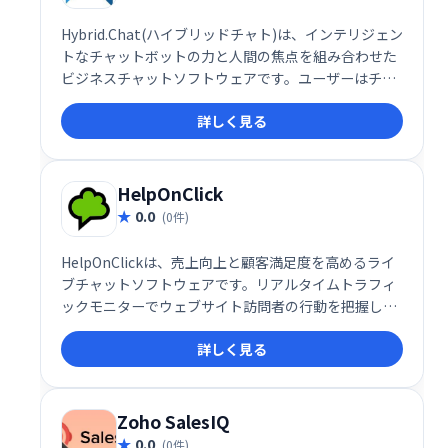
Hybrid.Chat(ハイブリッドチャト)は、インテリジェン
トなチャットボットの力と人間の焦点を組み合わせた
ビジネスチャットソフトウェアです。ユーザーはチャ
ットボットを作成して展開し、顧客、訪問者、潜在的
詳しく見る
な顧客と関わり、クエリへのスマートな応答を提供で
きます。
HelpOnClick
0.0
(0件)
HelpOnClickは、売上向上と顧客満足度を高めるライ
ブチャットソフトウェアです。リアルタイムトラフィ
ックモニターでウェブサイト訪問者の行動を把握し、
適切なタイミングでチャットに招待することで、見込
詳しく見る
み客を顧客へと転換します。ウェブサイトへの訪問者
を逃さず、エンゲージメントを高め、売上を伸ばした
い企業に最適なソリューションです。
Zoho SalesIQ
0.0
(0件)